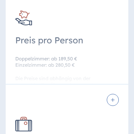
Eintrittskarte für das Audi museum
mobile (ohne Führung)
Kostenfreies WLAN
Preis pro Person
Freie Nutzung des Schwimmbads
Doppelzimmer: ab 189,50 €
Einzelzimmer: ab 280,50 €
Die Preise sind abhängig von der
tagesaktuellen Übernachtungsrate.