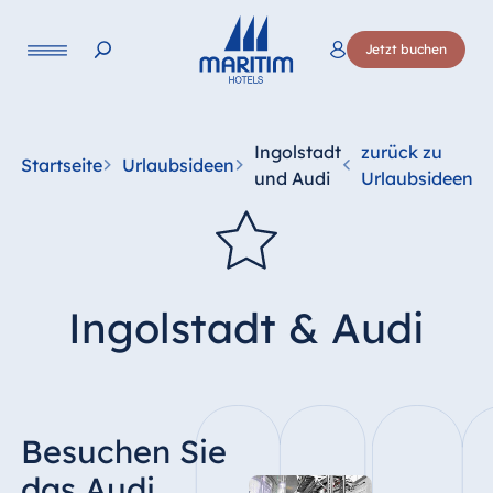
Sprache
Jetzt buchen
Deutsch
English
Ingolstadt
zurück zu
Startseite
Urlaubsideen
und Audi
Urlaubsideen
Ingolstadt & Audi
Besuchen Sie
das Audi