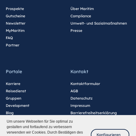
Prospekte
Über Maritim
Gutscheine
Compliance
Newsletter
Umwelt- und Sozialmaßnahmen
MyMaritim
Presse
FAQ
Partner
Portale
Kontakt
Karriere
Kontaktformular
Reisedienst
AGB
Gruppen
Datenschutz
Development
Impressum
Blog
Barrierefreiheitserklärung
Cookie-Einstellungen
Um unsere Webseiten für Sie optimal zu
gestalten und fortlaufend zu verbessern
verwenden wir Cookies. Durch Bestätigen des
Konfigurieren