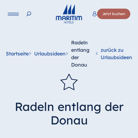
Sprache
Jetzt buchen
Deutsch
English
Radeln
entlang
zurück zu
Startseite
Urlaubsideen
der
Urlaubsideen
Donau
Radeln entlang der
Donau