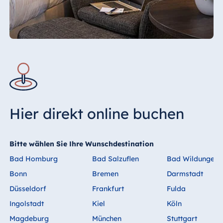
mit der Buchung fällig, eine Kreditkarte ist
als Zahlungsmittel erforderlich.
Hier direkt online buchen
Bitte wählen Sie Ihre Wunschdestination
Bad Homburg
Bad Salzuflen
Bad Wildungen
Bonn
Bremen
Darmstadt
Düsseldorf
Frankfurt
Fulda
Ingolstadt
Kiel
Köln
Magdeburg
München
Stuttgart