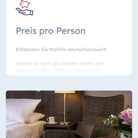
Freie Nutzung des Schwimmbads
Preis pro Person
Entdecken Sie Maritim deutschlandweit!
Variiert je nach gewähltem Hotel und
tagesaktuellem Übernachtungspreis
zzgl. Kurtaxe, Beherbergungssteuer, CityTax
Es stehen begrenzte Zimmerkontingente zur
Verfügung.
Das Angebot "SmileOn" kann je nach
Verfügbarkeit ausschließlich online gebucht
und nicht storniert werden. Die Zahlung wird