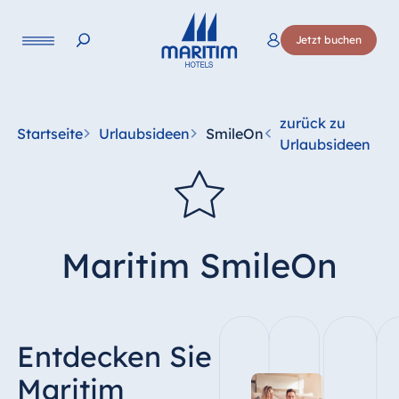
Sprache
Jetzt buchen
Deutsch
English
Français
Italiano
Esp
zurück zu
Startseite
Urlaubsideen
SmileOn
Urlaubsideen
Maritim SmileOn
Entdecken Sie
Maritim