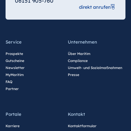
06151 905-760
direkt anrufen
China
Hotel Taicang
Garden
Service
Unternehmen
Hotel &
Conference
Prospekte
Über Maritim
Center Taicang
Gutscheine
Compliance
Newsletter
Umwelt- und Sozialmaßnahmen
MyMaritim
Presse
FAQ
Italien
Partner
Resort Calabria
Portale
Kontakt
Malta
Karriere
Kontaktformular
Antonine Hotel &