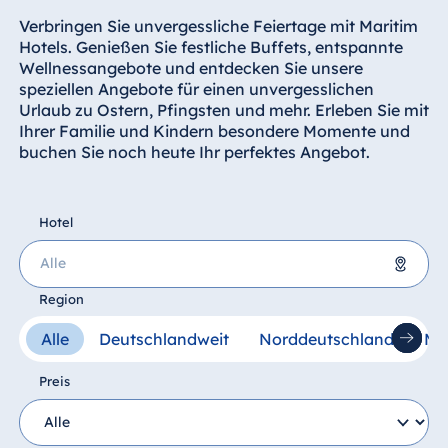
Hotel Darmstadt
Verbringen Sie unvergessliche Feiertage mit Maritim
Hotel Dresden
Hotels. Genießen Sie festliche Buffets, entspannte
Wellnessangebote und entdecken Sie unsere
Hotel Düsseldorf
speziellen Angebote für einen unvergesslichen
Hotel Frankfurt
Urlaub zu Ostern, Pfingsten und mehr. Erleben Sie mit
Ihrer Familie und Kindern besondere Momente und
Hotel am
buchen Sie noch heute Ihr perfektes Angebot.
Schlossgarten
Fulda
Airport Hotel
Hotel
Hannover
Hotel Ingolstadt
Hotel Bellevue
Region
Kiel
Deutschland
Alle
Deutschlandweit
Norddeutschland
Mi
Hotel Köln
Hotel Bremen
Hotel
Preis
Hotel Frankfurt
Königswinter
Hotel Königswinter
Hotel Magdeburg