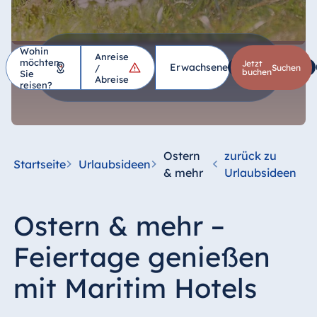
Wohin
Anreise
möchten
Hotel
Jetzt
Erwachsene
1
Kinder
*
/
suchen
buchen
Sie
Abreise
reisen?
Deutschland
Hotel Bad
Homburg
Ostern
zurück zu
Startseite
Urlaubsideen
Hotel Bad
& mehr
Urlaubsideen
Salzuflen
Hotel Bad
Ostern & mehr –
Wildungen
proArte Hotel
Feiertage genießen
Berlin
mit Maritim Hotels
Hotel Bonn
Hotel Bremen