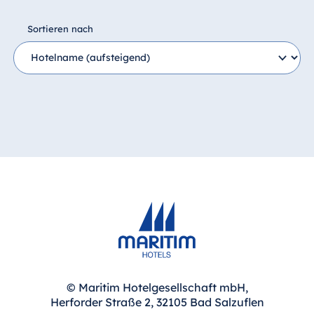
Hotel München
Hotel Stuttgart
Sortieren nach
Seehotel
Timmendorfer
Strand
TitiseeHotel
Titisee-Neustadt
Strandhotel
Travemünde
Hotel Ulm
Star-Apart Hansa
Hotel Wiesbaden
Hotel Würzburg
© Maritim Hotelgesellschaft mbH,
Ägypten
Herforder Straße 2, 32105 Bad Salzuflen