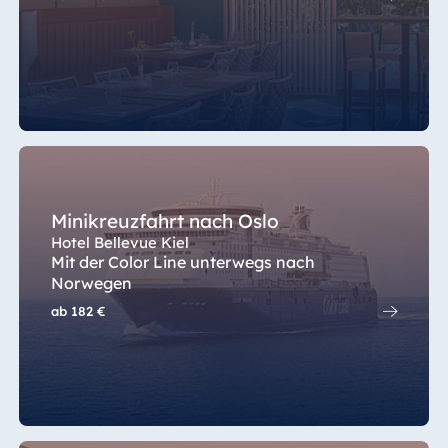
Italien
China
Resort Calabria
Hotel Taicang
Garden
Hotel &
Conference
Center Taicang
Minikreuzfahrt nach Oslo
Hotel Bellevue Kiel
Mit der Color Line unterwegs nach
Italien
Norwegen
Resort Calabria
ab
182 €
Malta
Antonine Hotel &