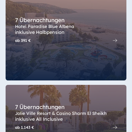
Spa Malta
7 Übernachtungen
Hotel Paradise Blue Albena
Mauritius
inklusive Halbpension
Resort & Spa
ab
391 €
Mauritius
7 Übernachtungen
Jolie Ville Resort & Casino Sharm El Sheikh
inklusive All Inclusive
ab
1.143 €