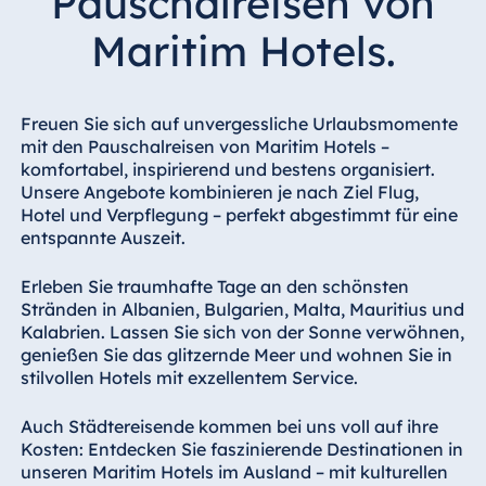
Pauschalreisen von
Hotel Darmstadt
Maritim Hotels.
Hotel Dresden
Hotel Düsseldorf
Hotel Frankfurt
Freuen Sie sich auf unvergessliche Urlaubsmomente
mit den Pauschalreisen von Maritim Hotels –
Hotel am
komfortabel, inspirierend und bestens organisiert.
Schlossgarten
Unsere Angebote kombinieren je nach Ziel Flug,
Fulda
Hotel und Verpflegung – perfekt abgestimmt für eine
Airport Hotel
entspannte Auszeit.
Hannover
Hotel Ingolstadt
Erleben Sie traumhafte Tage an den schönsten
Stränden in Albanien, Bulgarien, Malta, Mauritius und
Hotel Bellevue
Kalabrien. Lassen Sie sich von der Sonne verwöhnen,
Kiel
genießen Sie das glitzernde Meer und wohnen Sie in
Hotel Köln
stilvollen Hotels mit exzellentem Service.
Hotel
Auch Städtereisende kommen bei uns voll auf ihre
Königswinter
Kosten: Entdecken Sie faszinierende Destinationen in
Hotel Magdeburg
unseren Maritim Hotels im Ausland – mit kulturellen