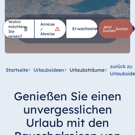
Wohin
Anreise
möchten
Hotel
Jetzt
Erwachsene
1
Kinder
*
/
suchen
buchen
Sie
Abreise
reisen?
Deutschland
Hotel Bad
Homburg
zurück zu
Startseite
Urlaubsideen
Urlaubsträume
Hotel Bad
Urlaubsid
Salzuflen
Hotel Bad
Genießen Sie einen
Wildungen
proArte Hotel
unvergesslichen
Berlin
Urlaub mit den
Hotel Bonn
Hotel Bremen