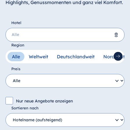
Highlights, Genussmomenten und ganz viel Komfort.
Hotel München
Hotel Stuttgart
Seehotel
Hotel
Timmendorfer
Strand
TitiseeHotel
Region
Titisee-Neustadt
Alle
Weltweit
Deutschlandweit
Norddeutsc
Maritim Hotel-Reisedienst
Strandhotel
Travemünde
Preis
Hotel Ulm
Star-Apart Hansa
Mauritius
Hotel Wiesbaden
Resort & Spa Mauritius
Hotel Würzburg
Nur neue Angebote anzeigen
Sortieren nach
Malta
Ägypten
Antonine Hotel & Spa Malta