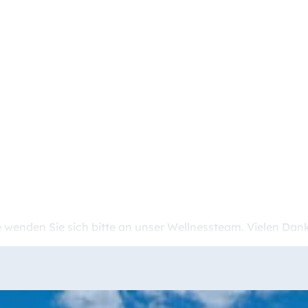
enden Sie sich bitte an unser Wellnessteam. Vielen Dank