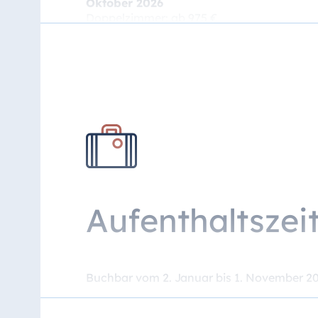
Oktober 2026
Doppelzimmer: ab 975 €
Einzelzimmer: ab 1.155 €
Juli bis September 2026
Doppelzimmer: ab 1.295 €
Einzelzimmer: ab 1.535 €
jeweils zzgl. Kurtaxe
Die Preise sind abhängig von der tagesak
Superior, SuperiorPlus Kategorie sowie Pe
Aufenthaltszei
Bitte beachten Sie, dass der Komplettbetra
Aufenthalts ist bis 14 Tage vor Antritt mögl
Buchbar vom 2. Januar bis 1. November 2
Ausgenommen Feiertagsperioden