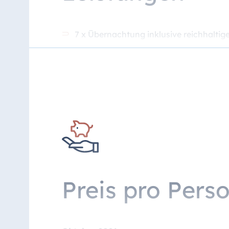
7 x Übernachtung inklusive reichhalti
Begrüßungssekt - und präsent, Obsttell
Täglich nach Bedarf eine Flasche still
7 x Mittag- oder Abendessen im Rahme
Ein Gutschein über 20 € für Wellnessle
Kostenfreies WLAN
Freie Nutzung des Meerwasserschwimm
Preis pro Pers