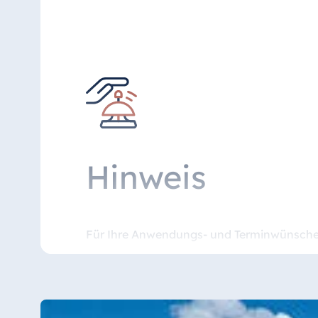
Hinweis
Für Ihre Anwendungs- und Terminwünsche w
04503 605-2477
info-spa.tim@maritim.de