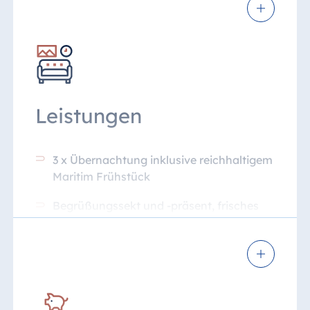
Leistungen
3 x Übernachtung inklusive reichhaltigem
Maritim Frühstück
Begrüßungssekt und -präsent, frisches
Obst
Dinnerbuffet im Ostsee-Restaurant
Weihnachten: An allen drei
Weihnachtstagen kreiert unser
Küchenteam köstliche Speisen zum