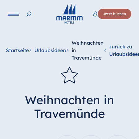
Sprache
Jetzt buchen
Deutsch
English
Weihnachten
zurück zu
Startseite
Urlaubsideen
in
Urlaubsidee
Travemünde
Weihnachten in
Travemünde