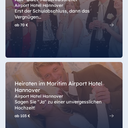
TitiseeHotel Titisee-Neustadt
Airport Hotel Hannover
Erst der Schulabschluss, dann das
Strandhotel Travemünde
Vergnügen…
China
Hotel Ulm
ab
70 €
Hotel Taicang
Hotel Würzburg
Garden
Hotel &
Conference
Center Taicang
Italien
Heiraten im Maritim Airport Hotel
Hannover
Resort Calabria
Airport Hotel Hannover
Sagen Sie "Ja" zu einer unvergesslichen
Hochzeit!
Malta
ab
103 €
Antonine Hotel &