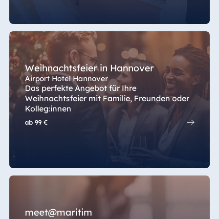
Spa Malta
Mauritius
Resort & Spa
Weihnachtsfeier in Hannover
Mauritius
Airport Hotel Hannover
Das perfekte Angebot für Ihre
Weihnachtsfeier mit Familie, Freunden oder
Kolleg:innen
ab
99 €
meet@maritim