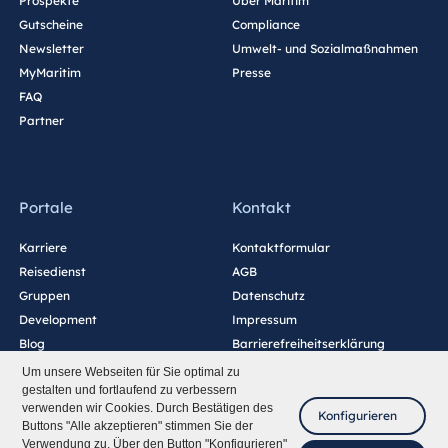
Prospekte
Über Maritim
Gutscheine
Compliance
Newsletter
Umwelt- und Sozialmaßnahmen
MyMaritim
Presse
FAQ
Partner
Portale
Kontakt
Karriere
Kontaktformular
Reisedienst
AGB
Gruppen
Datenschutz
Development
Impressum
Blog
Barrierefreiheitserklärung
Cookie-Einstellungen
Um unsere Webseiten für Sie optimal zu
gestalten und fortlaufend zu verbessern
verwenden wir Cookies. Durch Bestätigen des
Konfigurieren
Buttons "Alle akzeptieren" stimmen Sie der
Verwendung zu. Über den Button "Konfigurieren"