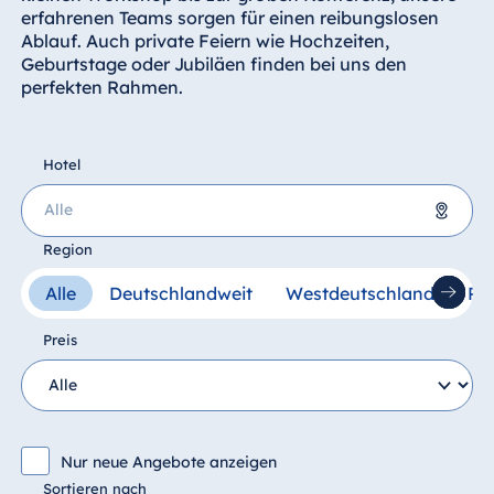
Hotel München
erfahrenen Teams sorgen für einen reibungslosen
Ablauf. Auch private Feiern wie Hochzeiten,
Hotel Stuttgart
Geburtstage oder Jubiläen finden bei uns den
Seehotel
perfekten Rahmen.
Timmendorfer
Strand
TitiseeHotel
Hotel
Titisee-Neustadt
Strandhotel
Travemünde
Region
Hotel Ulm
Deutschland
Alle
Deutschlandweit
Westdeutschland
Rh
Star-Apart Hansa
Hotel Bad Homburg
Hotel Wiesbaden
Preis
Hotel Bad Salzuflen
Hotel Würzburg
Hotel Bad Wildungen
proArte Hotel Berlin
Hotel Bonn
Nur neue Angebote anzeigen
Ägypten
Hotel Bremen
Sortieren nach