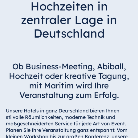
Hochzeiten in
Hotel Darmstadt
Hotel Dresden
zentraler Lage in
Hotel Düsseldorf
Deutschland
Hotel Frankfurt
Hotel am
Schlossgarten
Fulda
Ob Business-Meeting, Abiball,
Airport Hotel
Hannover
Hochzeit oder kreative Tagung,
Hotel Ingolstadt
mit Maritim wird Ihre
Hotel Bellevue
Veranstaltung zum Erfolg.
Kiel
Hotel Köln
Unsere Hotels in ganz Deutschland bieten Ihnen
Hotel
stilvolle Räumlichkeiten, moderne Technik und
Königswinter
maßgeschneiderten Service für jede Art von Event.
Planen Sie Ihre Veranstaltung ganz entspannt: Vom
Hotel Magdeburg
kleinen Workshop bis zur großen Konferenz, unsere