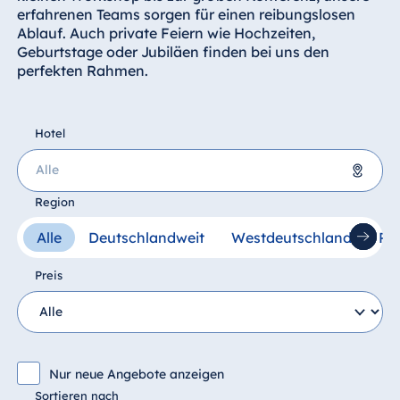
Hotel München
erfahrenen Teams sorgen für einen reibungslosen
Ablauf. Auch private Feiern wie Hochzeiten,
Hotel Stuttgart
Geburtstage oder Jubiläen finden bei uns den
Seehotel
perfekten Rahmen.
Timmendorfer
Strand
TitiseeHotel
Hotel
Titisee-Neustadt
Strandhotel
Travemünde
Region
Hotel Ulm
Deutschland
Alle
Deutschlandweit
Westdeutschland
Rh
Star-Apart Hansa
Hotel Bad Homburg
Hotel Wiesbaden
Preis
Hotel Bad Salzuflen
Hotel Würzburg
Hotel Bad Wildungen
proArte Hotel Berlin
Hotel Bonn
Nur neue Angebote anzeigen
Ägypten
Hotel Bremen
Sortieren nach