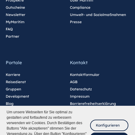
Prospekte
Über Maritim
Gutscheine
Compliance
Newsletter
Umwelt- und Sozialmaßnahmen
MyMaritim
Presse
FAQ
Partner
Portale
Kontakt
Karriere
Kontaktformular
Reisedienst
AGB
Gruppen
Datenschutz
Development
Impressum
Blog
Barrierefreiheitserklärung
Cookie-Einstellungen
Um unsere Webseiten für Sie optimal zu
gestalten und fortlaufend zu verbessern
verwenden wir Cookies. Durch Bestätigen des
Konfigurieren
Buttons "Alle akzeptieren" stimmen Sie der
Verwendung zu. Über den Button "Konfigurieren"