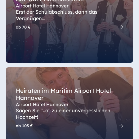
TitiseeHotel Titisee-Neustadt
Airport Hotel Hannover
Erst der Schulabschluss, dann das
Strandhotel Travemünde
Vergnügen…
China
Hotel Ulm
ab
70 €
Hotel Taicang
Hotel Würzburg
Garden
Hotel &
Conference
Center Taicang
Italien
Heiraten im Maritim Airport Hotel
Hannover
Resort Calabria
Airport Hotel Hannover
Sagen Sie "Ja" zu einer unvergesslichen
Hochzeit!
Malta
ab
103 €
Antonine Hotel &