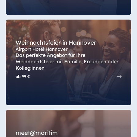
Spa Malta
Mauritius
Resort & Spa
Weihnachtsfeier in Hannover
Mauritius
Airport Hotel Hannover
Das perfekte Angebot für Ihre
Weihnachtsfeier mit Familie, Freunden oder
Kolleg:innen
ab
99 €
meet@maritim