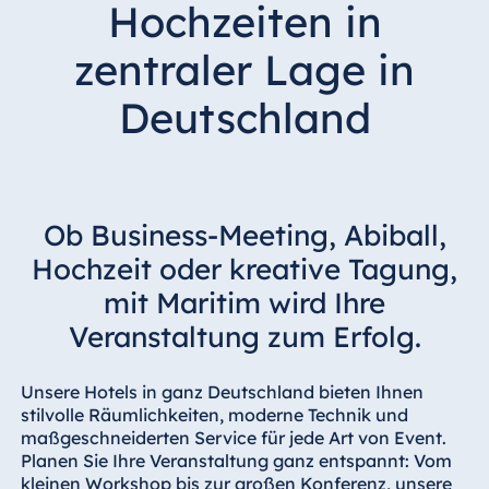
Hochzeiten in
Hotel Darmstadt
Hotel Dresden
zentraler Lage in
Hotel Düsseldorf
Deutschland
Hotel Frankfurt
Hotel am
Schlossgarten
Fulda
Ob Business-Meeting, Abiball,
Airport Hotel
Hannover
Hochzeit oder kreative Tagung,
Hotel Ingolstadt
mit Maritim wird Ihre
Hotel Bellevue
Veranstaltung zum Erfolg.
Kiel
Hotel Köln
Unsere Hotels in ganz Deutschland bieten Ihnen
Hotel
stilvolle Räumlichkeiten, moderne Technik und
Königswinter
maßgeschneiderten Service für jede Art von Event.
Planen Sie Ihre Veranstaltung ganz entspannt: Vom
Hotel Magdeburg
kleinen Workshop bis zur großen Konferenz, unsere