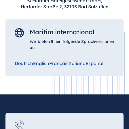
© Maritim Hotelgesellschaft mbH,
Königswinter
Herforder Straße 2, 32105 Bad Salzuflen
Hotel Magdeburg
Hotel München
Hotel Stuttgart
Maritim international
Seehotel
Wir bieten Ihnen folgende Sprachversionen
Timmendorfer
an:
Strand
TitiseeHotel
Deutsch
English
Français
Italiano
Español
Titisee-Neustadt
Strandhotel
Travemünde
Hotel Ulm
Star-Apart Hansa
Hotel Wiesbaden
Hotel Würzburg