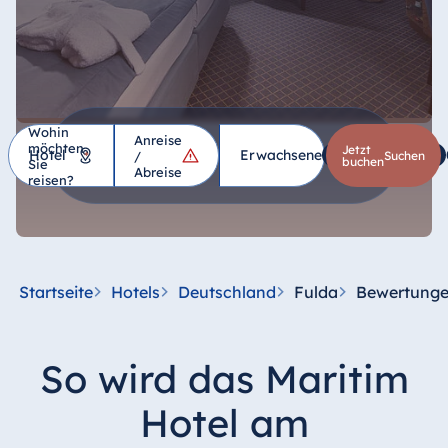
Wohin
Anreise
möchten
Hotel
Jetzt
Erwachsene
1
Kinder
*
/
suchen
buchen
Sie
Abreise
reisen?
Deutschland
Hotel Bad
Homburg
Startseite
Hotels
Deutschland
Fulda
Bewertung
Hotel Bad
Salzuflen
Hotel Bad
So wird das Maritim
Wildungen
proArte Hotel
Hotel am
Berlin