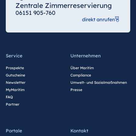
Zentrale Zimmerreservierung
Ägypten
06151 905-760
direkt anrufen
Jolie Ville Resort
& Casino Sharm
El Sheikh
Service
Unternehmen
Albanien
Prospekte
Über Maritim
Hotel Plaza
Gutscheine
Compliance
Tirana
Newsletter
Umwelt- und Sozialmaßnahmen
Resort Marina
MyMaritim
Presse
Bay
FAQ
Partner
Bulgarien
Hotel Paradise
Portale
Kontakt