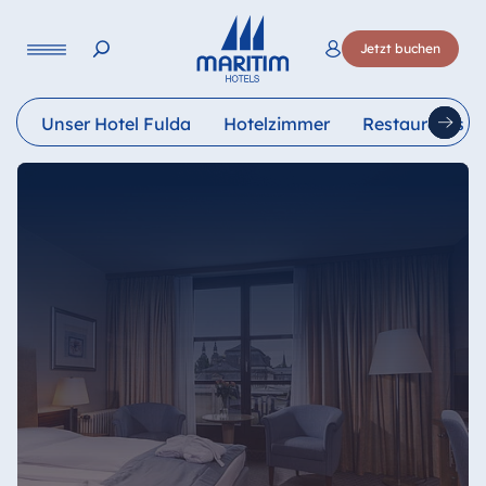
Sprache
Jetzt buchen
Deutsch
English
Français
Italiano
Esp
Unser Hotel Fulda
Hotelzimmer
Restaurants