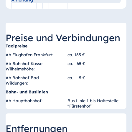
Ägypten
Jolie Ville Resort
& Casino Sharm
El Sheikh
Preise und Verbindungen
Taxipreise
Ab Flughafen Frankfurt:
ca. 165 €
Albanien
Ab Bahnhof Kassel
ca. 65 €
Hotel Plaza
Wilhelmshöhe:
Tirana
Ab Bahnhof Bad
ca. 5 €
Wildungen:
Resort Marina
Bay
Bahn- und Buslinien
Ab Hauptbahnhof:
Bus Linie 1 bis Haltestelle
"Fürstenhof"
Bulgarien
Entfernungen
Hotel Paradise