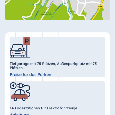
Königswinter
Hotel Magdeburg
Hotel München
Hotel Stuttgart
Seehotel
Timmendorfer
Strand
TitiseeHotel
Titisee-Neustadt
Tiefgarage mit 75 Plätzen, Außenparkplatz mit 75
Strandhotel
Plätzen.
Travemünde
Preise für das Parken
Hotel Ulm
Star-Apart Hansa
Hotel Wiesbaden
Hotel Würzburg
14 Ladestationen für Elektrofahrzeuge
Anleitung