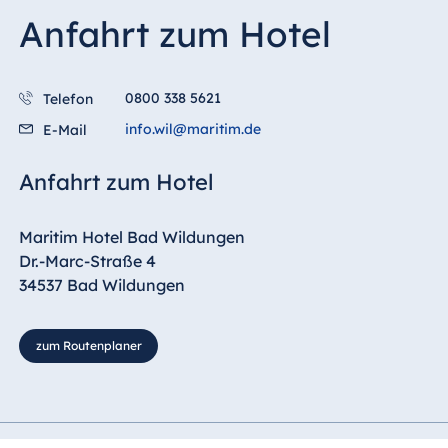
Malta
Anfahrt zum Hotel
Antonine Hotel &
Spa Malta
0800 338 5621
Telefon
info.wil@maritim.de
E-Mail
Mauritius
Anfahrt zum Hotel
Resort & Spa
Mauritius
Maritim Hotel Bad Wildungen
Dr.-Marc-Straße 4
34537 Bad Wildungen
zum Routenplaner