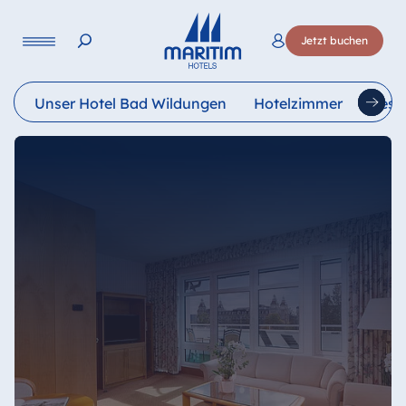
Sprache
Jetzt buchen
Deutsch
English
Français
Italiano
Esp
Unser Hotel Bad Wildungen
Hotelzimmer
Rest