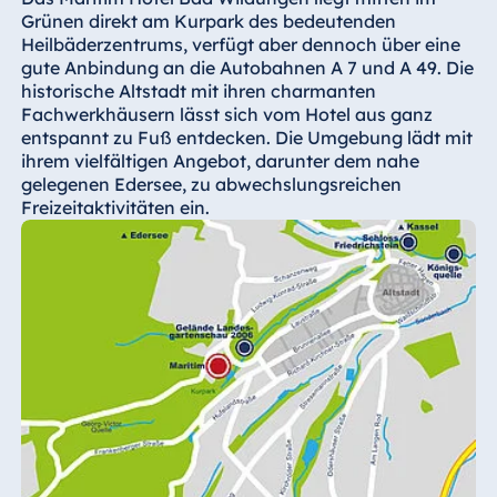
Hotel Bonn
Grünen direkt am Kurpark des bedeutenden
Heilbäderzentrums, verfügt aber dennoch über eine
Hotel Bremen
gute Anbindung an die Autobahnen A 7 und A 49. Die
Hotel Darmstadt
historische Altstadt mit ihren charmanten
Fachwerkhäusern lässt sich vom Hotel aus ganz
Hotel Dresden
entspannt zu Fuß entdecken. Die Umgebung lädt mit
Hotel Düsseldorf
ihrem vielfältigen Angebot, darunter dem nahe
Hotel Frankfurt
gelegenen Edersee, zu abwechslungsreichen
Freizeitaktivitäten ein.
Hotel am
Schlossgarten
Fulda
Airport Hotel
Hannover
Hotel Ingolstadt
Hotel Bellevue
Kiel
Hotel Köln
Hotel