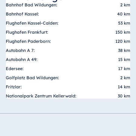
Blue Albena
Bahnhof Bad Wildungen:
2 km
Hotel Amelia
Bahnhof Kassel:
40 km
Flughafen Kassel-Calden:
53 km
Flughafen Frankfurt:
150 km
China
Flughafen Paderborn:
120 km
Hotel Taicang
Autobahn A 7:
38 km
Garden
Autobahn A 49:
15 km
Hotel &
Edersee:
17 km
Conference
Center Taicang
Golfplatz Bad Wildungen:
2 km
Fritzlar:
14 km
Nationalpark Zentrum Kellerwald:
30 km
Italien
Resort Calabria