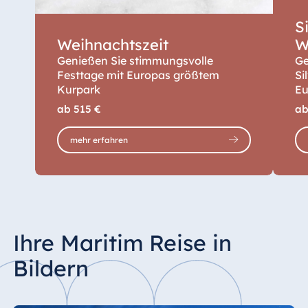
Anfrage und
Bis 16 Uhr für
kos
Verfügbarkeit)
S
MyMaritim
Mitglieder (Gold,
Weihnachtszeit
W
Platinum)
Genießen Sie stimmungsvolle
Ge
Festtage mit Europas größtem
Si
Kurpark
Eu
Kurtaxe
2,6
Per
ab
515 €
a
1,3
Kinder ab 7 Jahre
mehr erfahren
Kin
Ihre Maritim Reise in
Bildern