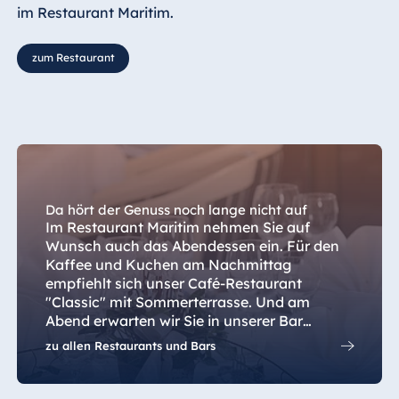
im Restaurant Maritim.
zum Restaurant
Da hört der Genuss noch lange nicht auf
Im Restaurant Maritim nehmen Sie auf
Wunsch auch das Abendessen ein. Für den
Kaffee und Kuchen am Nachmittag
empfiehlt sich unser Café-Restaurant
"Classic" mit Sommerterrasse. Und am
Abend erwarten wir Sie in unserer Bar
"Fontana", wo Ihnen fantastische Drinks in
zu allen Restaurants und Bars
freundlicher Wohlfühlatmosphäre gemixt
werden.