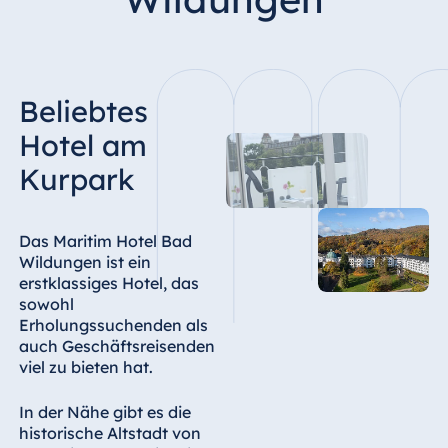
Hotel Bonn
Hotel Bremen
Hotel Darmstadt
Beliebtes
Hotel Dresden
Hotel Düsseldorf
Hotel am
Hotel Frankfurt
Kurpark
Hotel am
Schlossgarten
Fulda
Das Maritim Hotel Bad
Wildungen ist ein
Airport Hotel
erstklassiges Hotel, das
Hannover
sowohl
Hotel Ingolstadt
Erholungssuchenden als
auch Geschäftsreisenden
Hotel Bellevue
viel zu bieten hat.
Kiel
Hotel Köln
In der Nähe gibt es die
historische Altstadt von
Hotel