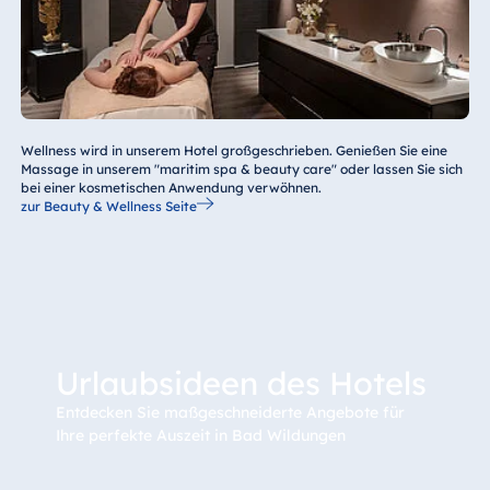
Jahren
Internet
WLAN
kos
Hunde
20,
Inklusive
Wellness wird in unserem Hotel großgeschrieben. Genießen Sie eine
Hundedecke und
Hu
Massage in unserem "maritim spa & beauty care" oder lassen Sie sich
Fressnapf
bei einer kosmetischen Anwendung verwöhnen.
zur Beauty & Wellness Seite
Sauna und
5,0
Jeweils
Per
Fitnessbereich
Für MyMaritim
kos
Mitglieder (Gold,
Platinum)
Urlaubsideen des Hotels
Leihbademantel für
5,0
Für Gäste in der
Entdecken Sie maßgeschneiderte Angebote für
Classic und
die Dauer des
Ihre perfekte Auszeit in Bad Wildungen
Comfort Kategorie
Aufenthalts
Für MyMaritim
kos