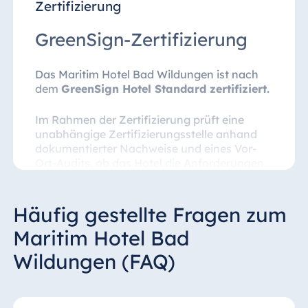
Zertifizierung
GreenSign-Zertifizierung
Das Maritim Hotel Bad Wildungen ist nach
dem
GreenSign Hotel Standard zertifiziert.
Im Rahmen der Zertifizierung prüft eine
unabhängige Zertifizierungsstelle anhand
dokumentierter Nachweise und eines Vor-
Ort-Audits, ob das Hotel die Anforderungen
des GreenSign Hotel Standards erfüllt, unter
anderem in den Bereichen
Umweltmanagement, Energie- und
Häufig gestellte Fragen zum
Wasserverbrauch, Abfallmanagement,
Maritim Hotel Bad
soziale Verantwortung und Regionalität.
Wildungen (FAQ)
Der Auditbericht dokumentiert die Prüfung
und enthält Handlungsempfehlungen für die
weitere Entwicklung.