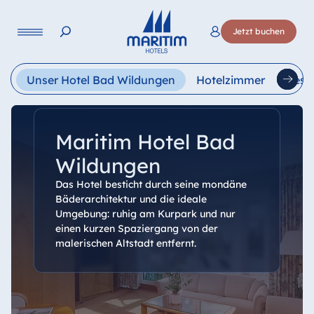
Sprache
Jetzt buchen
Deutsch
English
Français
Italiano
Esp
Unser Hotel Bad Wildungen
Hotelzimmer
Rest
Maritim Hotel Bad
Wildungen
Das Hotel besticht durch seine mondäne
Bäderarchitektur und die ideale
Umgebung: ruhig am Kurpark und nur
einen kurzen Spaziergang von der
malerischen Altstadt entfernt.