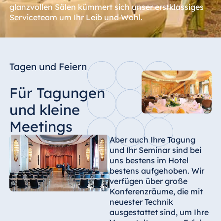
glanzvollen Sälen kümmert sich unser erstklassiges
Serviceteam um Ihr Leib und Wohl.
Tagen und Feiern
Für Tagungen
und kleine
Meetings
Aber auch Ihre Tagung
und Ihr Seminar sind bei
uns bestens im Hotel
bestens aufgehoben. Wir
verfügen über große
Konferenzräume, die mit
neuester Technik
ausgestattet sind, um Ihre