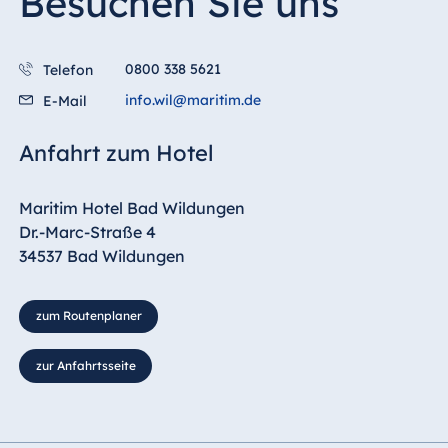
Besuchen Sie uns
Malta
Antonine Hotel &
Spa Malta
0800 338 5621
Telefon
info.wil@maritim.de
E-Mail
Anfahrt zum Hotel
Mauritius
Resort & Spa
Maritim Hotel Bad Wildungen
Mauritius
Dr.-Marc-Straße 4
34537 Bad Wildungen
zum Routenplaner
zur Anfahrtsseite