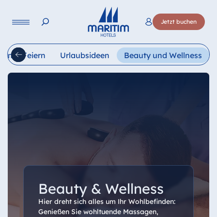
Sprache
Jetzt buchen
Deutsch
English
Français
Italiano
Esp
gen & Feiern
Urlaubsideen
Beauty und Wellness
Beauty & Wellness
Hier dreht sich alles um Ihr Wohlbefinden:
Genießen Sie wohltuende Massagen,