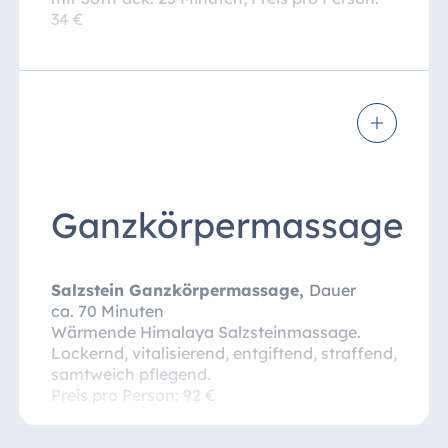
34 €
Thermo Aktiv Rückenmassage,
Dauer
ca. 25 Minuten
Wärmende, lockernde und pflegende Creme
Relaxmassage. Schmerzlindernd,
entkrampfend, vitalisierend, regenerierend.
Preis pro Person: 39 €
Rücken Vital,
Dauer ca. 40 Minuten
Löst Verspannungen, schmerzlindernd,
Ganzkörpermassage
tiefenwärmend, harmonisierend,
regenerierend, entzündungshemmend,
wohltuend
Salzstein Ganzkörpermassage,
Dauer
ca. 70 Minuten
Moorcreme Rückenmassage (ca. 25
Wärmende Himalaya Salzsteinmassage.
Minuten)
Lockernd, vitalisierend, entgiftend, straffend,
samtweich pflegend.
Moorrückenpackung (ca.15 min)
Preis pro Person: 92 €
Preis pro Person: 58 €
Hot Stone Ganzkörpermassage,
Dauer