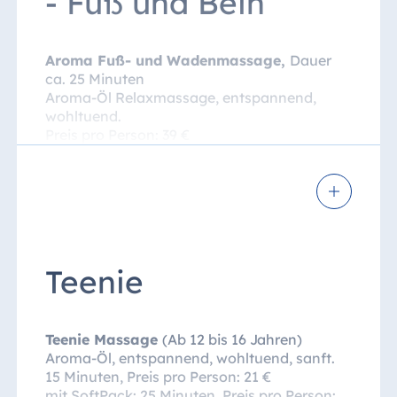
- Fuß und Bein
Honig Rückenmassage,
Dauer ca. 25
Minuten
Vitalisierende und Stoffwechsel anregende
Aroma Fuß- und Wadenmassage,
Dauer
Rückenmassage. Löst Verklebungen,
ca. 25 Minuten
lymphaktivierend, durchblutungsfördernd.
Aroma-Öl Relaxmassage, entspannend,
Preis pro Person: 43 €
wohltuend.
Preis pro Person: 39 €
Creme Rückenmassage,
Dauer ca. 25
Minuten
Aroma Fuß- und Beinmassage,
Dauer ca.
Lockernde und pflegende Relaxmassage.
40 Minuten
Preis pro Person: 39 €
Aroma-Öl Relaxmassage, lockernd,
entspannend, wohltuend.
Aroma Rückenmassage,
Dauer ca. 25
Preis pro Person: 58 €
Minuten
Teenie
Lockernde Aroma-Öl Relaxmassage.
Preis pro Person: 39 €
Moorcreme Rückenmassage,
Dauer ca. 25
Teenie Massage
(Ab 12 bis 16 Jahren)
Minuten
Aroma-Öl, entspannend, wohltuend, sanft.
Lockernde und pflegende Relaxmassage.
15 Minuten, Preis pro Person: 21 €
Preis pro Person: 39 €
mit SoftPack: 25 Minuten, Preis pro Person: