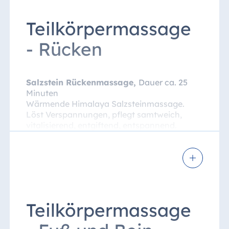
Teilkörpermassage
- Rücken
Salzstein Rückenmassage,
Dauer ca. 25
Minuten
Wärmende Himalaya Salzsteinmassage.
Löst Verspannungen, pflegt samtweich,
vitalisierend, entgiftend, entspannend.
Preis pro Person: 43 €
Hot Stone Rückenmassage,
Dauer ca. 25
Minuten
Wärmende Rückenmassage mit
Basaltsteinen. Löst Verspannungen,
wohltuend, entspannend.
Teilkörpermassage
Preis pro Person: 43 €