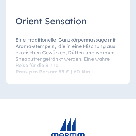
Orient Sensation
Eine traditionelle Ganzkörpermassage mit
Aroma-stempeln, die in eine Mischung aus
exotischen Gewürzen, Düften und warmer
Sheabutter getränkt werden. Eine wahre
Reise für die Sinne.
Preis pro Person: 89 € | 60 Min.
Bambus Massage
Vergessen Sie den stressigen Alltag. Ein
Massageritual, wobei der gestresste Körper
in den Zustand der völligen Entspannung
fällt. Kreislauf und Stoffwechsel werden
angeregt.