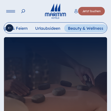
Sprache
Jetzt buchen
Deutsch
English
Français
Italiano
Esp
Tagen & Feiern
Urlaubsideen
Beauty & Wellness