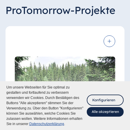
ProTomorrow-Projekte
Um unsere Webseiten für Sie optimal zu
gestalten und fortlaufend zu verbessern
verwenden wir Cookies. Durch Bestätigen des
Konfigurieren
Buttons "Alle akzeptieren" stimmen Sie der
Verwendung zu. Über den Button "Konfigurieren"
Alle akzeptieren
können Sie auswählen, welche Cookies Sie
zulassen wollen. Weitere Informationen erhalten
Fragen Sie mich
Sie in unserer
Datenschutzerklärung
.