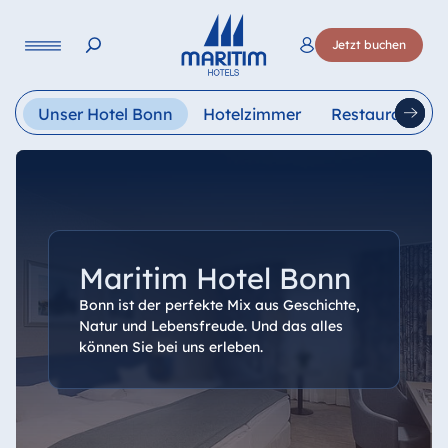
Sprache
Jetzt buchen
Deutsch
English
Français
Italiano
Esp
Unser Hotel Bonn
Hotelzimmer
Restaurants
Maritim Hotel Bonn
Bonn ist der perfekte Mix aus Geschichte,
Natur und Lebensfreude. Und das alles
können Sie bei uns erleben.