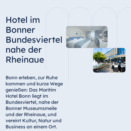
Hotel Bonn
Hotel Bremen
Hotel im
Hotel Darmstadt
Bonner
Hotel Dresden
Bundesviertel
Hotel Düsseldorf
nahe der
Hotel Frankfurt
Rheinaue
Hotel am
Schlossgarten
Fulda
Bonn erleben, zur Ruhe
Airport Hotel
kommen und kurze Wege
Hannover
genießen: Das Maritim
Hotel Ingolstadt
Hotel Bonn liegt im
Bundesviertel, nahe der
Hotel Bellevue
Bonner Museumsmeile
Kiel
und der Rheinaue, und
Hotel Köln
vereint Kultur, Natur und
Business an einem Ort.
Hotel