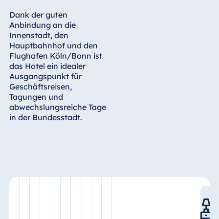
Königswinter
Dank der guten
Hotel Magdeburg
Anbindung an die
Hotel München
Innenstadt, den
Hauptbahnhof und den
Hotel Stuttgart
Flughafen Köln/Bonn ist
Seehotel
das Hotel ein idealer
Timmendorfer
Ausgangspunkt für
Strand
Geschäftsreisen,
Tagungen und
TitiseeHotel
abwechslungsreiche Tage
Titisee-Neustadt
in der Bundesstadt.
Strandhotel
Travemünde
Hotel Ulm
Star-Apart Hansa
Hotel Wiesbaden
Hotel Würzburg