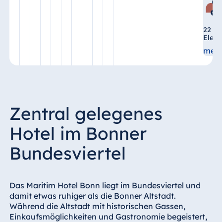
Malta
Antonine Hotel &
22 La
Spa Malta
Elekt
mehr
Mauritius
Resort & Spa
Mauritius
Zentral gelegenes
Hotel im Bonner
Bundesviertel
Das Maritim Hotel Bonn liegt im Bundesviertel und
damit etwas ruhiger als die Bonner Altstadt.
Während die Altstadt mit historischen Gassen,
Einkaufsmöglichkeiten und Gastronomie begeistert,