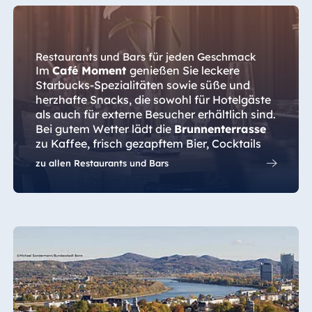
Restaurants und Bars für jeden Geschmack
Im
Café Moment
genießen Sie leckere
Starbucks-Spezialitäten sowie süße und
herzhafte Snacks, die sowohl für Hotelgäste
als auch für externe Besucher erhältlich sind.
Bei gutem Wetter lädt die
Brunnenterrasse
zu Kaffee, frisch gezapftem Bier, Cocktails
und kleinen Gerichten im Freien ein.
zu allen Restaurants und Bars
Das Abendessen servieren wir im
Bistro La
Marée
mit regionalen Angeboten oder in der
Café Brasserie
mit italienischem Flair.
Anschließend können Sie den Tag bei einem
Drink in der
Pianobar
ausklingen lassen.