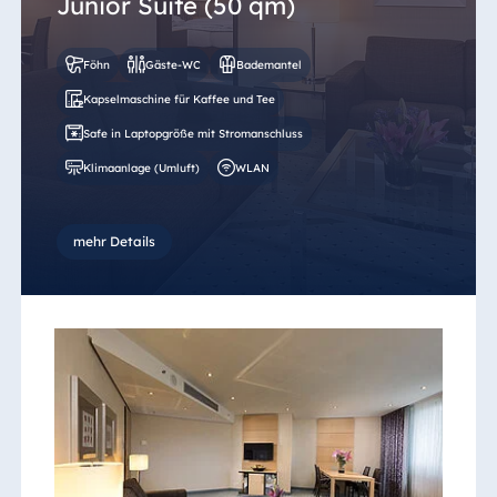
Junior Suite (50 qm)
Föhn
Gäste-WC
Bademantel
Kapselmaschine für Kaffee und Tee
Safe in Laptopgröße mit Stromanschluss
Klimaanlage (Umluft)
WLAN
mehr Details