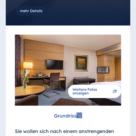
Blue Albena
Hotel Amelia
mehr Details
China
Hotel Taicang
Garden
Hotel &
Conference
Center Taicang
Weitere Fotos
anzeigen
Italien
Resort Calabria
Grundriss
Sie wollen sich nach einem anstrengenden