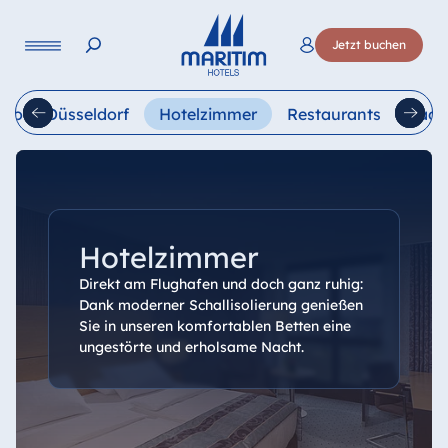
Sprache
Jetzt buchen
Deutsch
English
Français
Italiano
Esp
 Hotel Düsseldorf
Hotelzimmer
Restaurants
Tage
Hotelzimmer
Direkt am Flughafen und doch ganz ruhig:
Dank moderner Schallisolierung genießen
Sie in unseren komfortablen Betten eine
ungestörte und erholsame Nacht.