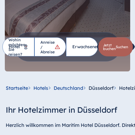
Wohin
Anreise
möchten
Hotel
Jetzt
Erwachsene
1
Kinder
*
/
suchen
buchen
Sie
Abreise
reisen?
Deutschland
Hotel Bad
Homburg
Startseite
Hotels
Deutschland
Düsseldorf
Hotel
Hotel Bad
Salzuflen
Hotel Bad
Ihr Hotelzimmer in Düsseldorf
Wildungen
proArte Hotel
Herzlich willkommen im Maritim Hotel Düsseldorf. Dire
Berlin