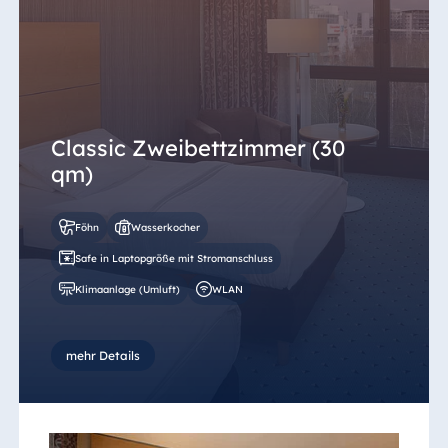
Classic Zweibettzimmer (30
qm)
Föhn
Wasserkocher
Safe in Laptopgröße mit Stromanschluss
Klimaanlage (Umluft)
WLAN
mehr Details