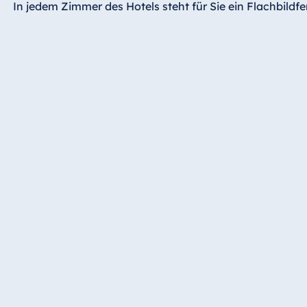
In jedem Zimmer des Hotels steht für Sie ein Flachbild
Hotel Bonn
Hotel Bremen
Hotel Darmstadt
Hotel Dresden
Hotel Düsseldorf
Hotel Frankfurt
Hotel am
Schlossgarten
Fulda
Airport Hotel
Hannover
Hotel Ingolstadt
Hotel Bellevue
Kiel
Hotel Köln
Hotel