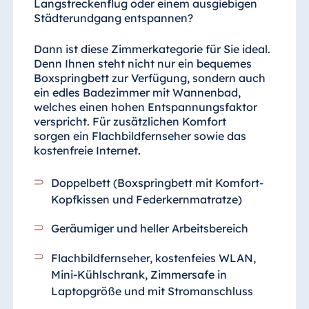
Langstreckenflug oder einem ausgiebigen
Malta
Städterundgang entspannen?
Antonine Hotel &
Spa Malta
Dann ist diese Zimmerkategorie für Sie ideal.
Denn Ihnen steht nicht nur ein bequemes
Boxspringbett zur Verfügung, sondern auch
ein edles Badezimmer mit Wannenbad,
welches einen hohen Entspannungsfaktor
Mauritius
verspricht. Für zusätzlichen Komfort
Resort & Spa
sorgen ein Flachbildfernseher sowie das
Mauritius
kostenfreie Internet.
Doppelbett (Boxspringbett mit Komfort-
Kopfkissen und Federkernmatratze)
Geräumiger und heller Arbeitsbereich
Flachbildfernseher, kostenfeies WLAN,
Mini-Kühlschrank, Zimmersafe in
Laptopgröße und mit Stromanschluss