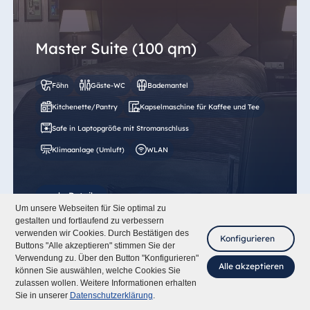
Master Suite (100 qm)
Föhn
Gäste-WC
Bademantel
Kitchenette/Pantry
Kapselmaschine für Kaffee und Tee
Safe in Laptopgröße mit Stromanschluss
Klimaanlage (Umluft)
WLAN
mehr Details
Um unsere Webseiten für Sie optimal zu
gestalten und fortlaufend zu verbessern
verwenden wir Cookies. Durch Bestätigen des
Konfigurieren
Buttons "Alle akzeptieren" stimmen Sie der
Verwendung zu. Über den Button "Konfigurieren"
Alle akzeptieren
können Sie auswählen, welche Cookies Sie
zulassen wollen. Weitere Informationen erhalten
Fragen Sie mich
Sie in unserer
Datenschutzerklärung
.