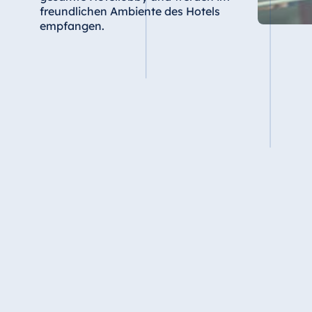
freundlichen Ambiente des Hotels
Star-Apart Hansa Hotel Wiesbaden
empfangen.
Hotel Würzburg
Ägypten
Jolie Ville Resort & Casino Sharm El
Sheikh
Albanien
Hotel Plaza Tirana
Resort Marina Bay