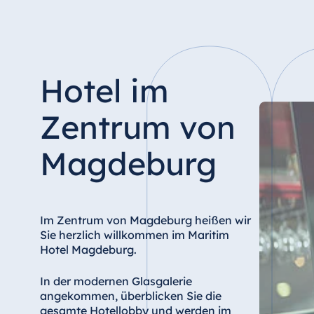
Hotel Düsseldorf
Hotel Frankfurt
Hotel am Schlossgarten Fulda
Airport Hotel Hannover
Hotel im
Hotel Ingolstadt
Hotel Bellevue Kiel
Zentrum von
Hotel Köln
Magdeburg
Hotel Königswinter
Hotel Magdeburg
Hotel München
Im Zentrum von Magdeburg heißen wir
Hotel Stuttgart
Sie herzlich willkommen im Maritim
Seehotel Timmendorfer Strand
Hotel Magdeburg.
TitiseeHotel Titisee-Neustadt
In der modernen Glasgalerie
Strandhotel Travemünde
angekommen, überblicken Sie die
Hotel Ulm
gesamte Hotellobby und werden im