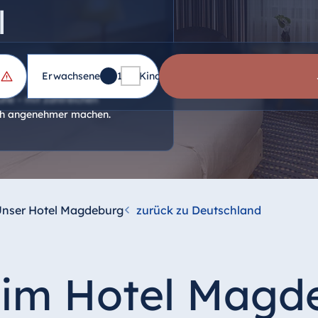
l
Erwachsene
1
Kinder
0
te vom Bahnhof entfernt
he – mit zahlreichen
och angenehmer machen.
nser Hotel Magdeburg
zurück zu Deutschland
tim Hotel Magd