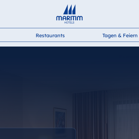
Deutsch
English
Français
Italiano
Español
Restaurants
Tagen & Feiern