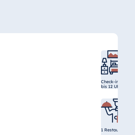
Check-in ab 15 U
bis 12 Uhr
1 Restaurant und