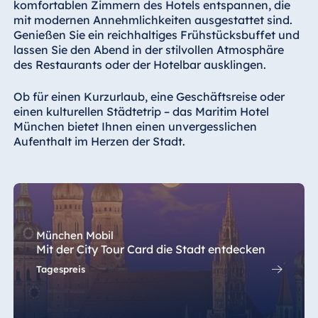
komfortablen Zimmern des Hotels entspannen, die
Königswinter
mit modernen Annehmlichkeiten ausgestattet sind.
Hotel Magdeburg
Genießen Sie ein reichhaltiges Frühstücksbuffet und
lassen Sie den Abend in der stilvollen Atmosphäre
Hotel München
des Restaurants oder der Hotelbar ausklingen.
Hotel Stuttgart
Seehotel
Ob für einen Kurzurlaub, eine Geschäftsreise oder
Timmendorfer
einen kulturellen Städtetrip – das Maritim Hotel
Strand
München bietet Ihnen einen unvergesslichen
Aufenthalt im Herzen der Stadt.
TitiseeHotel
Titisee-Neustadt
Strandhotel
Travemünde
Hotel Ulm
München Mobil
Star-Apart Hansa
Mit der City Tour Card die Stadt entdecken
Hotel Wiesbaden
Tagespreis
Hotel Würzburg