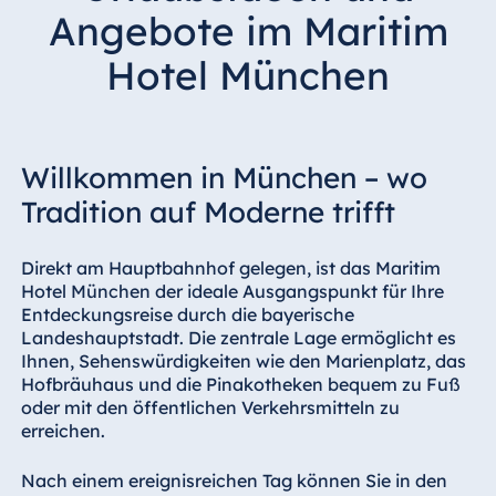
Hotel Bonn
Angebote im Maritim
Hotel Bremen
Hotel München
Hotel Darmstadt
Hotel Dresden
Hotel Düsseldorf
Willkommen in München – wo
Hotel Frankfurt
Tradition auf Moderne trifft
Hotel am
Schlossgarten
Fulda
Direkt am Hauptbahnhof gelegen, ist das Maritim
Hotel München der ideale Ausgangspunkt für Ihre
Airport Hotel
Entdeckungsreise durch die bayerische
Hannover
Landeshauptstadt. Die zentrale Lage ermöglicht es
Hotel Ingolstadt
Ihnen, Sehenswürdigkeiten wie den Marienplatz, das
Hofbräuhaus und die Pinakotheken bequem zu Fuß
Hotel Bellevue
oder mit den öffentlichen Verkehrsmitteln zu
Kiel
erreichen.
Hotel Köln
Nach einem ereignisreichen Tag können Sie in den
Hotel