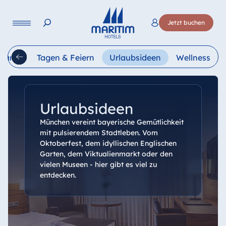
Sprache
Jetzt buchen
Deutsch
English
Français
Italiano
Esp
urants
Tagen & Feiern
Urlaubsideen
Wellness
Urlaubsideen
München vereint bayerische Gemütlichkeit
mit pulsierendem Stadtleben. Vom
Oktoberfest, dem idyllischen Englischen
Garten, dem Viktualienmarkt oder den
vielen Museen - hier gibt es viel zu
entdecken.