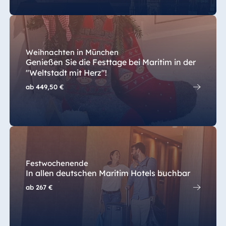
Ägypten
Jolie Ville Resort
& Casino Sharm
Weihnachten in München
El Sheikh
Genießen Sie die Festtage bei Maritim in der
"Weltstadt mit Herz"!
ab
449,50 €
Albanien
Hotel Plaza
Tirana
Resort Marina
Bay
Festwochenende
In allen deutschen Maritim Hotels buchbar
ab
267 €
Bulgarien
Hotel Paradise