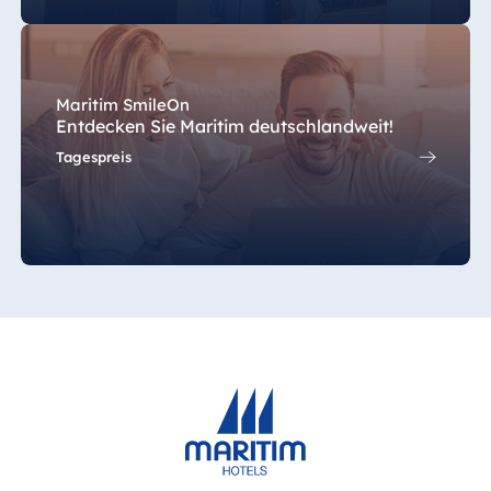
Blue Albena
Hotel Amelia
Maritim SmileOn
Entdecken Sie Maritim deutschlandweit!
China
Tagespreis
Hotel Taicang
Garden
Hotel &
Conference
Center Taicang
Italien
Resort Calabria