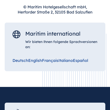
Malta
© Maritim Hotelgesellschaft mbH,
Antonine Hotel &
Herforder Straße 2, 32105 Bad Salzuflen
Spa Malta
Maritim international
Mauritius
Wir bieten Ihnen folgende Sprachversionen
Resort & Spa
an:
Mauritius
Deutsch
English
Français
Italiano
Español