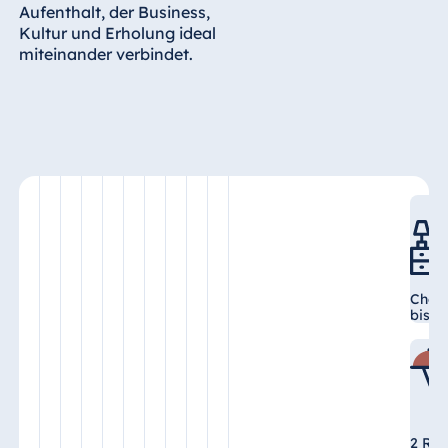
Aufenthalt, der Business,
Kultur und Erholung ideal
Ägypten
miteinander verbindet.
Jolie Ville Resort
& Casino Sharm
El Sheikh
Albanien
Hotel Plaza
Tirana
Resort Marina
Check
Bay
bis 1
Bulgarien
Hotel Paradise
2 Res