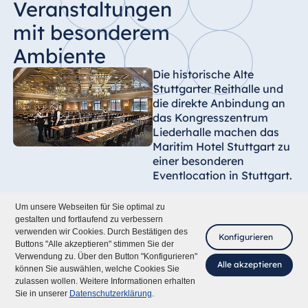
Veranstaltungen
mit besonderem
Ambiente
Die historische Alte
Stuttgarter Reithalle und
die direkte Anbindung an
das Kongresszentrum
Liederhalle machen das
Maritim Hotel Stuttgart zu
einer besonderen
Eventlocation in Stuttgart.
Ob Tagung, Meeting,
Um unsere Webseiten für Sie optimal zu
Seminar oder große Feier,
gestalten und fortlaufend zu verbessern
verwenden wir Cookies. Durch Bestätigen des
moderne Technik,
Konfigurieren
Buttons "Alle akzeptieren" stimmen Sie der
vielseitige
Verwendung zu. Über den Button "Konfigurieren"
Veranstaltungsräume und
Alle akzeptieren
können Sie auswählen, welche Cookies Sie
professionelle Betreuung
zulassen wollen. Weitere Informationen erhalten
Fragen Sie mich
schaffen ideale
Sie in unserer
Datenschutzerklärung
.
Voraussetzungen für