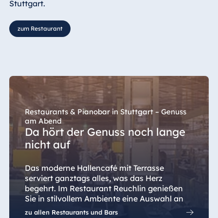
Stuttgart.
zum Restaurant
Restaurants & Pianobar in Stuttgart – Genuss
am Abend
Da hört der Genuss noch lange
nicht auf
Das moderne Hallencafé mit Terrasse
serviert ganztags alles, was das Herz
begehrt. Im Restaurant Reuchlin genießen
Sie in stilvollem Ambiente eine Auswahl an
regionalen und internationalen Spezialitäten
zu allen Restaurants und Bars