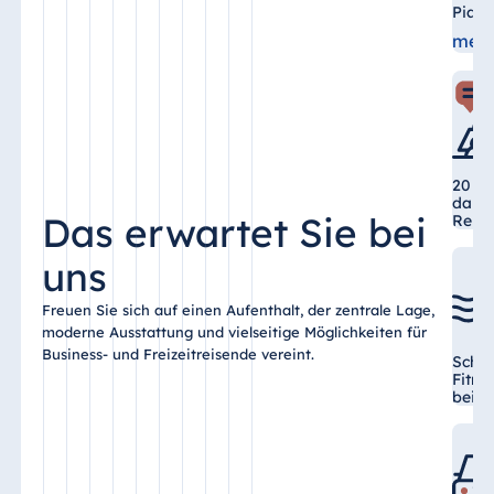
Blue Albena
Pian
Hotel Amelia
mehr
China
Hotel Taicang
20 Ve
Garden
darun
Das erwartet Sie bei
Reith
Hotel &
Conference
uns
Center Taicang
Freuen Sie sich auf einen Aufenthalt, der zentrale Lage,
moderne Ausstattung und vielseitige Möglichkeiten für
Business- und Freizeitreisende vereint.
Schw
Italien
Fitne
bei p
Resort Calabria