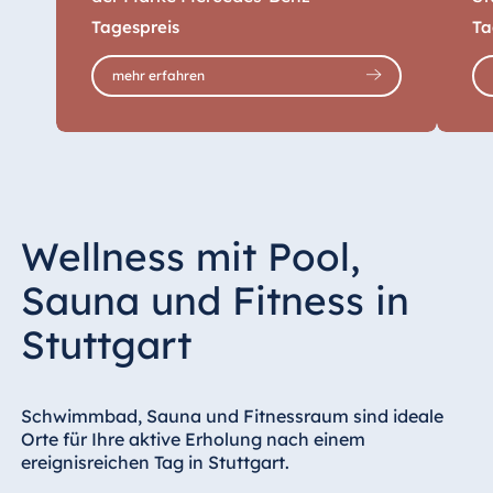
Zi
Tagespreis
Ta
Ab 12 Uhr für
kos
MyMaritim
mehr erfahren
Mitglieder (Gold,
Platinum)
Late Check-out (auf
10,
Von 12 bis 18 Uhr
Anfrage und
Bis 16 Uhr für
kos
Verfügbarkeit)
MyMaritim
Wellness mit Pool,
Mitglieder (Gold,
Platinum)
Sauna und Fitness in
Stuttgart
Übernachtungssteuer
3,2
Per
Stuttgart: ab 1. Juli
2026
Schwimmbad, Sauna und Fitnessraum sind ideale
Orte für Ihre aktive Erholung nach einem
ereignisreichen Tag in Stuttgart.