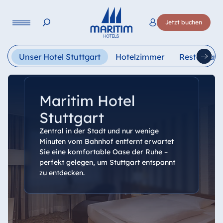
Sprache
Jetzt buchen
Deutsch
English
Français
Italiano
Esp
Unser Hotel Stuttgart
Hotelzimmer
Restaurant
Maritim Hotel
Stuttgart
Zentral in der Stadt und nur wenige
Minuten vom Bahnhof entfernt erwartet
Sie eine komfortable Oase der Ruhe –
perfekt gelegen, um Stuttgart entspannt
zu entdecken.