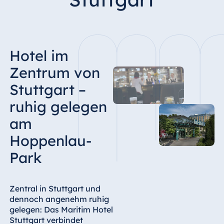
Hotel Bonn
Hotel Bremen
Hotel Darmstadt
Hotel im
Hotel Dresden
Hotel Düsseldorf
Zentrum von
Hotel Frankfurt
Stuttgart –
Hotel am
ruhig gelegen
Schlossgarten
am
Fulda
Airport Hotel
Hoppenlau-
Hannover
Park
Hotel Ingolstadt
Hotel Bellevue
Kiel
Zentral in Stuttgart und
dennoch angenehm ruhig
Hotel Köln
gelegen: Das Maritim Hotel
Hotel
Stuttgart verbindet