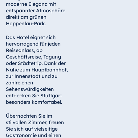
Königswinter
moderne Eleganz mit
entspannter Atmosphäre
Hotel Magdeburg
direkt am grünen
Hotel München
Hoppenlau-Park.
Hotel Stuttgart
Das Hotel eignet sich
Seehotel
hervorragend für jeden
Timmendorfer
Reiseanlass, ob
Strand
Geschäftsreise, Tagung
oder Städtetrip. Dank der
TitiseeHotel
Nähe zum Hauptbahnhof,
Titisee-Neustadt
zur Innenstadt und zu
Strandhotel
zahlreichen
Travemünde
Sehenswürdigkeiten
entdecken Sie Stuttgart
Hotel Ulm
besonders komfortabel.
Star-Apart Hansa
Hotel Wiesbaden
Übernachten Sie im
Hotel Würzburg
stilvollen Zimmer, freuen
Sie sich auf vielseitige
Gastronomie und einen