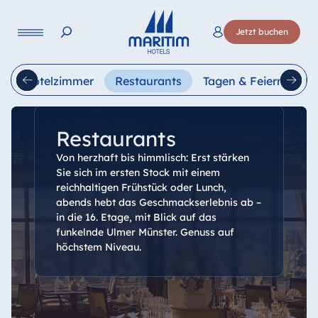
Sprache
Jetzt buchen
Deutsch
English
m
Hotelzimmer
Restaurants
Tagen & Feiern
Ur
Restaurants
Von herzhaft bis himmlisch: Erst stärken
Sie sich im ersten Stock mit einem
reichhaltigen Frühstück oder Lunch,
abends hebt das Geschmackserlebnis ab –
in die 16. Etage, mit Blick auf das
funkelnde Ulmer Münster. Genuss auf
höchstem Niveau.