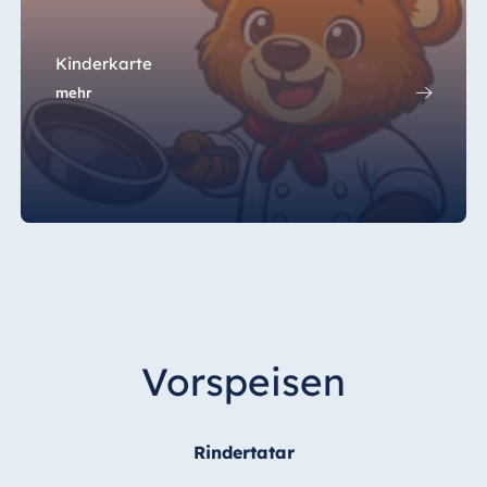
Königswinter
Hotel Magdeburg
Kinderkarte
Hotel München
mehr
Hotel Stuttgart
Seehotel
Timmendorfer
Strand
TitiseeHotel
Titisee-Neustadt
Strandhotel
Travemünde
Hotel Ulm
Vorspeisen
Star-Apart Hansa
Hotel Wiesbaden
Hotel Würzburg
Rindertatar