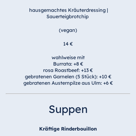
Blue Albena
hausgemachtes Kräuterdressing
|
Hotel Amelia
Sauerteigbrotchip
(vegan)
China
14 €
Hotel Taicang
Garden
wahlweise mit
Hotel &
Burrata: +8 €
Conference
rosa Roastbeef: +13 €
Center Taicang
gebratenen Garnelen (5 Stück): +10 €
gebratenen Austernpilze aus Ulm: +6 €
Italien
Suppen
Resort Calabria
Kräftige Rinderbouillon