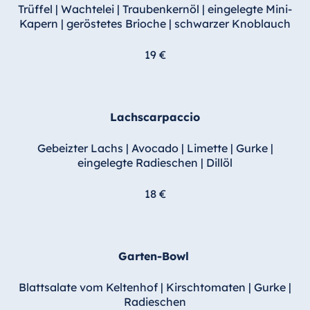
Trüffel | Wachtelei | Traubenkernöl | eingelegte Mini-
Kapern | geröstetes Brioche | schwarzer Knoblauch
Ägypten
Jolie Ville Resort
19 €
& Casino Sharm
El Sheikh
Lachscarpaccio
Albanien
Gebeizter Lachs | Avocado | Limette | Gurke |
Hotel Plaza
eingelegte Radieschen
| Dillöl
Tirana
18 €
Resort Marina
Bay
Garten-Bowl
Bulgarien
Blattsalate vom Keltenhof
|
Kirschtomaten
|
Gurke
|
Hotel Paradise
Radieschen