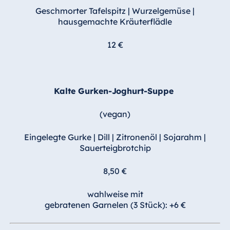
Malta
Geschmorter Tafelspitz | Wurzelgemüse |
hausgemachte Kräuterflädle
Antonine Hotel &
Spa Malta
12 €
Mauritius
Kalte Gurken-Joghurt-Suppe
Resort & Spa
Mauritius
(vegan)
Eingelegte Gurke | Dill | Zitronenöl | Sojarahm |
Sauerteigbrotchip
8,50 €
wahlweise mit
gebratenen Garnelen (3 Stück): +6 €