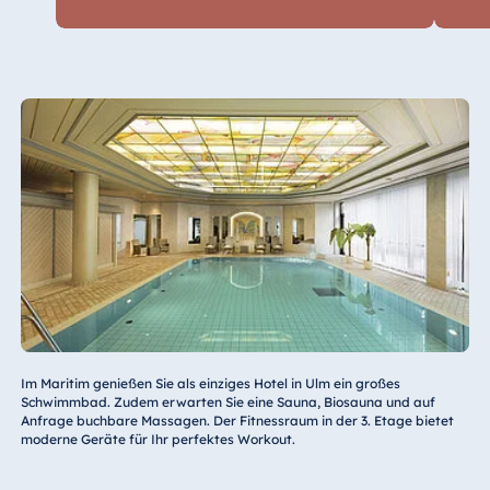
Ab 12 Uhr für
kos
MyMaritim
Mitglieder (Gold,
Platinum)
Late Check-out (auf
10,
Von 12 bis 18 Uhr
Anfrage und
Bis 16 Uhr für
kos
Verfügbarkeit)
MyMaritim
Mitglieder (Gold,
Platinum)
Im Maritim genießen Sie als einziges Hotel in Ulm ein großes
Schwimmbad. Zudem erwarten Sie eine Sauna, Biosauna und auf
Anfrage buchbare Massagen. Der Fitnessraum in der 3. Etage bietet
moderne Geräte für Ihr perfektes Workout.