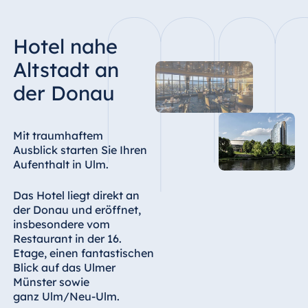
Hotel Bonn
Hotel Bremen
Hotel nahe
Hotel Darmstadt
Altstadt an
Hotel Dresden
der Donau
Hotel Düsseldorf
Hotel Frankfurt
Mit traumhaftem
Hotel am
Ausblick starten Sie Ihren
Schlossgarten
Aufenthalt in Ulm.
Fulda
Airport Hotel
Das Hotel liegt direkt an
Hannover
der Donau und eröffnet,
Hotel Ingolstadt
insbesondere vom
Restaurant in der 16.
Hotel Bellevue
Etage, einen fantastischen
Kiel
Blick auf das Ulmer
Hotel Köln
Münster sowie
ganz Ulm/Neu-Ulm.
Hotel