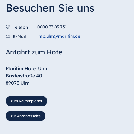
Besuchen Sie uns
Malta
Antonine Hotel &
Spa Malta
0800 33 83 731
Telefon
info.ulm@maritim.de
E-Mail
Mauritius
Anfahrt zum Hotel
Resort & Spa
Mauritius
Maritim Hotel Ulm
Basteistraße 40
89073 Ulm
zum Routenplaner
zur Anfahrtsseite