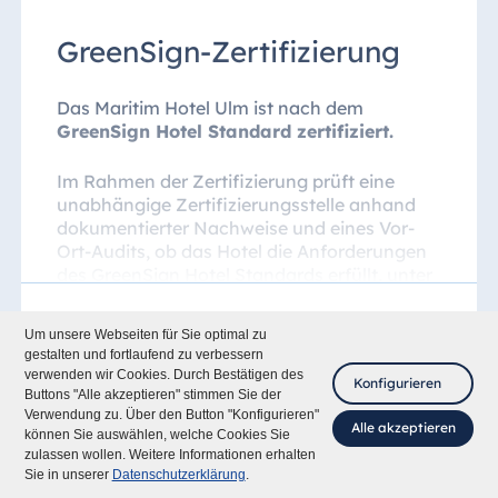
Baumpatenschaft.
GreenSign-Zertifizierung
Das Maritim Hotel Ulm ist nach dem
GreenSign Hotel Standard zertifiziert.
Im Rahmen der Zertifizierung prüft eine
unabhängige Zertifizierungsstelle anhand
dokumentierter Nachweise und eines Vor-
Ort-Audits, ob das Hotel die Anforderungen
des GreenSign Hotel Standards erfüllt, unter
anderem in den Bereichen
Umweltmanagement, Energie- und
Um unsere Webseiten für Sie optimal zu
Wasserverbrauch, Abfallmanagement,
gestalten und fortlaufend zu verbessern
soziale Verantwortung und Regionalität.
verwenden wir Cookies. Durch Bestätigen des
Konfigurieren
Buttons "Alle akzeptieren" stimmen Sie der
Verwendung zu. Über den Button "Konfigurieren"
Der Auditbericht dokumentiert die Prüfung
Alle akzeptieren
können Sie auswählen, welche Cookies Sie
bett+bike
und enthält Handlungsempfehlungen für die
zulassen wollen. Weitere Informationen erhalten
Fragen Sie mich
weitere Entwicklung.
Sie in unserer
Datenschutzerklärung
.