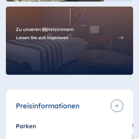
Zu unseren Hotelzimmern
Lassen Sie sich inspirieren
Preisinformationen
Parken
18,
2,0