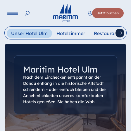
Sprache
Jetzt buchen
Deutsch
English
Français
Italiano
Esp
Unser Hotel Ulm
Hotelzimmer
Restaurants
Maritim Hotel Ulm
Nach dem Einchecken entspannt an der
Donau entlang in die historische Altstadt
schlendern – oder einfach bleiben und die
Annehmlichkeiten unseres komfortablen
Hotels genießen. Sie haben die Wahl.