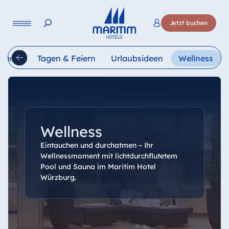
Sprache
Jetzt buchen
Deutsch
English
Français
Italiano
Esp
urants
Tagen & Feiern
Urlaubsideen
Wellness
Wellness
Eintauchen und durchatmen – Ihr
Wellnessmoment mit lichtdurchflutetem
Pool und Sauna im Maritim Hotel
Würzburg.