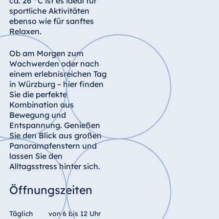
ca. 26 °C ist es ideal für
Königswinter
sportliche Aktivitäten
Hotel Magdeburg
ebenso wie für sanftes
Relaxen.
Hotel München
Hotel Stuttgart
Ob am Morgen zum
Wachwerden oder nach
Seehotel
einem erlebnisreichen Tag
Timmendorfer
in Würzburg – hier finden
Strand
Sie die perfekte
TitiseeHotel
Kombination aus
Titisee-Neustadt
Bewegung und
Entspannung. Genießen
Strandhotel
Sie den Blick aus großen
Travemünde
Panoramafenstern und
Hotel Ulm
lassen Sie den
Alltagsstress hinter sich.
Star-Apart Hansa
Hotel Wiesbaden
Öffnungszeiten
Hotel Würzburg
Täglich
von 6 bis 12 Uhr