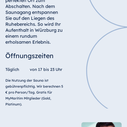
perfekten Ort zum
Malta
Abschalten. Nach dem
Saunagang entspannen
Antonine Hotel &
Sie auf den Liegen des
Spa Malta
Ruhebereichs. So wird Ihr
Aufenthalt in Würzburg zu
einem rundum
erholsamen Erlebnis.
Mauritius
Resort & Spa
Öffnungszeiten
Mauritius
Täglich
von 17 bis 23 Uhr
Die Nutzung der Sauna ist
gebührenpflichtig. Wir berechnen 5
€ pro Person/Tag. Gratis für
MyMaritim Mitglieder (Gold,
Platinum).