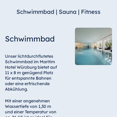
Hotel Bonn
Schwimmbad | Sauna | Fitness
Hotel Bremen
Hotel Darmstadt
Hotel Dresden
Hotel Düsseldorf
Schwimmbad
Hotel Frankfurt
Hotel am
Unser lichtdurchflutetes
Schlossgarten
Schwimmbad im Maritim
Fulda
Hotel Würzburg bietet auf
Airport Hotel
11 x 8 m genügend Platz
Hannover
für entspannte Bahnen
oder eine erfrischende
Hotel Ingolstadt
Abkühlung.
Hotel Bellevue
Kiel
Mit einer angenehmen
Hotel Köln
Wassertiefe von 1,30 m
und einer Temperatur von
Hotel