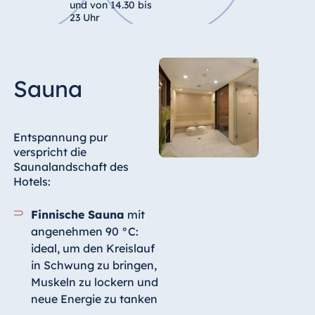
und von 14.30 bis
23 Uhr
Ägypten
Jolie Ville Resort
& Casino Sharm
El Sheikh
Sauna
Entspannung pur
Albanien
verspricht die
Hotel Plaza
Saunalandschaft des
Tirana
Hotels:
Resort Marina
Finnische Sauna
mit
Bay
angenehmen 90 °C:
ideal, um den Kreislauf
in Schwung zu bringen,
Bulgarien
Muskeln zu lockern und
neue Energie zu tanken
Hotel Paradise