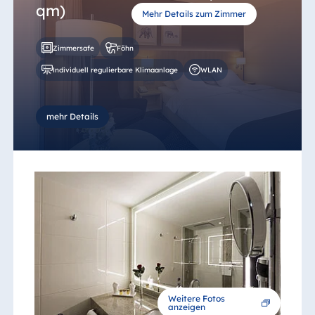
qm)
Mehr Details zum Zimmer
Zimmersafe
Föhn
Individuell regulierbare Klimaanlage
WLAN
mehr Details
Weitere Fotos
anzeigen