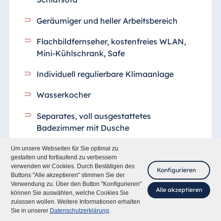
Geräumiger und heller Arbeitsbereich
Flachbildfernseher, kostenfreies WLAN,
Mini-Kühlschrank, Safe
Individuell regulierbare Klimaanlage
Wasserkocher
Separates, voll ausgestattetes
Badezimmer
mit Dusche
Allergikerbettwäsche
Um unsere Webseiten für Sie optimal zu
gestalten und fortlaufend zu verbessern
verwenden wir Cookies. Durch Bestätigen des
Kalte Getränke und Snacks sind 24
Konfigurieren
Buttons "Alle akzeptieren" stimmen Sie der
Stunden an der Rezeption erhältlich
Verwendung zu. Über den Button "Konfigurieren"
Alle akzeptieren
können Sie auswählen, welche Cookies Sie
zulassen wollen. Weitere Informationen erhalten
Fragen Sie mich
Zimmer buchen
Sie in unserer
Datenschutzerklärung
.