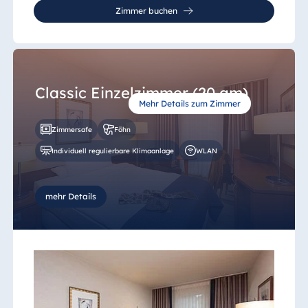
Zimmer buchen
Classic Einzelzimmer (20 qm)
Mehr Details zum Zimmer
Zimmersafe
Föhn
Individuell regulierbare Klimaanlage
WLAN
mehr Details