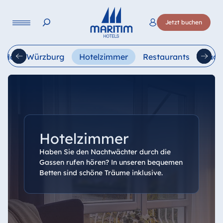
Sprache
Jetzt buchen
Deutsch
English
Français
Italiano
Esp
r Hotel Würzburg
Hotelzimmer
Restaurants
Tage
Hotelzimmer
Haben Sie den Nachtwächter durch die
Gassen rufen hören? In unseren bequemen
Betten sind schöne Träume inklusive.