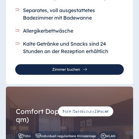
Separates, voll ausgestattetes
Badezimmer mit Badewanne
Allergikerbettwäsche
Kalte Getränke und Snacks sind 24
Stunden an der Rezeption erhältlich
Zimmer buchen
Comfort Doppelzimmer (25
Mehr Details zum Zimmer
qm)
Föhn
Individuell regulierbare Klimaanlage
WLAN