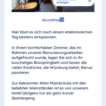
Blue Albena
anzeigen
Hotel Amelia
Grundriss
China
Hier lässt es sich nach einem erlebnisreichen
Hotel Taicang
Tag bestens entspannen.
Garden
In Ihrem komfortablen Zimmer, das im
Hotel &
Rahmen unserer Renovierungsarbeiten
Conference
aufgefrischt wurde, legen Sie sich in Ihr
Center Taicang
kuscheliges Boxspringbett und lassen die
vielen Eindrücke, die Würzburg bietet, Revue
passieren.
Italien
Zur bekannten Alten Mainbrücke mit den
beliebten Weinständen ist es von unserem
Resort Calabria
Hotel übrigens nur ein ganz kurzer
Spaziergang.