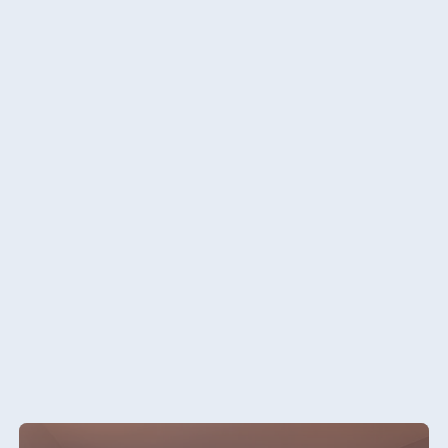
Königswinter
Hotel Magdeburg
Hotel München
Hotel Stuttgart
Seehotel
Timmendorfer
Strand
TitiseeHotel
Titisee-Neustadt
Strandhotel
Travemünde
Hotel Ulm
Star-Apart Hansa
Hotel Wiesbaden
Hotel Würzburg