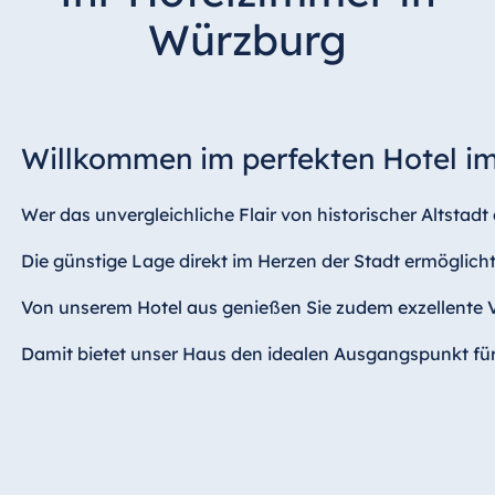
Hotel Bonn
Würzburg
Hotel Bremen
Hotel Darmstadt
Hotel Dresden
Hotel Düsseldorf
Willkommen im perfekten Hotel i
Hotel Frankfurt
Wer das unvergleichliche Flair von historischer Altsta
Hotel am
Schlossgarten
Die günstige Lage direkt im Herzen der Stadt ermöglich
Fulda
Airport Hotel
Von unserem Hotel aus genießen Sie zudem exzellente 
Hannover
Damit bietet unser Haus den idealen Ausgangspunkt für 
Hotel Ingolstadt
Hotel Bellevue
Kiel
Hotel Köln
Hotel