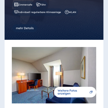
Zimmersafe
Föhn
Individuell regulierbare Klimaanlage
WLAN
mehr Details
Weitere Fotos
anzeigen