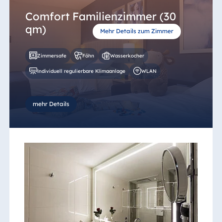
Comfort Familienzimmer (30
qm)
Mehr Details zum Zimmer
Zimmersafe
Föhn
Wasserkocher
Individuell regulierbare Klimaanlage
WLAN
mehr Details