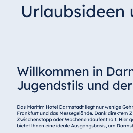
Hotel Düsseldorf
Urlaubsideen 
Hotel Frankfurt
Hotel am Schlossgarten Fulda
Airport Hotel Hannover
Hotel Ingolstadt
Hotel Bellevue Kiel
Hotel Köln
Hotel Königswinter
Willkommen in Darm
Hotel Magdeburg
Jugendstils und de
Hotel München
Hotel Stuttgart
Seehotel Timmendorfer Strand
Das Maritim Hotel Darmstadt liegt nur wenige Ge
TitiseeHotel Titisee-Neustadt
Frankfurt und das Messegelände. Dank direktem Zu
Zwischenstopp oder Wochenendaufenthalt: Hier gen
Strandhotel Travemünde
bietet Ihnen eine ideale Ausgangsbasis, um Darmsta
Hotel Ulm