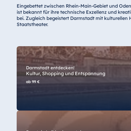
Eingebettet zwischen Rhein-Main-Gebiet und Odenw
Star-Apart Hansa Hotel Wiesbaden
ist bekannt für ihre technische Exzellenz und krea
Hotel Würzburg
bei. Zugleich begeistert Darmstadt mit kulturelle
Staatstheater.
Ägypten
Jolie Ville Resort & Casino Sharm El
Sheikh
Darmstadt entdecken!
Kultur, Shopping und Entspannung
ab
99 €
Albanien
Hotel Plaza Tirana
Resort Marina Bay