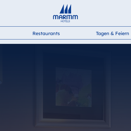
Deutsch
English
Français
Italiano
Español
Restaurants
Tagen & Feiern