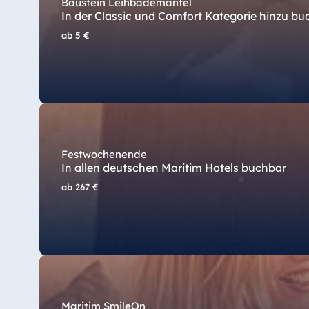
Bulgarien
Baustein Leihbademantel
In der Classic und Comfort Kategorie hinzu bu
Hotel Paradise Blue Albena
ab
5 €
Hotel Amelia
China
Hotel Taicang Garden
Festwochenende
Hotel & Conference Center Taicang
In allen deutschen Maritim Hotels buchbar
ab
267 €
Italien
Resort Calabria
Malta
Maritim SmileOn