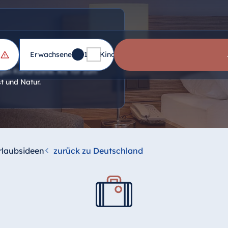
Erwachsene
1
Kinder
0
il-Architektur, dem UNESCO-
en Kulturszene. Als Tor zum
t und Natur.
rlaubsideen
zurück zu Deutschland