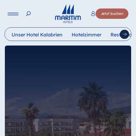
Sprache
Jetzt buchen
Deutsch
English
Français
Italiano
Esp
Unser Hotel Kalabrien
Hotelzimmer
Restauran