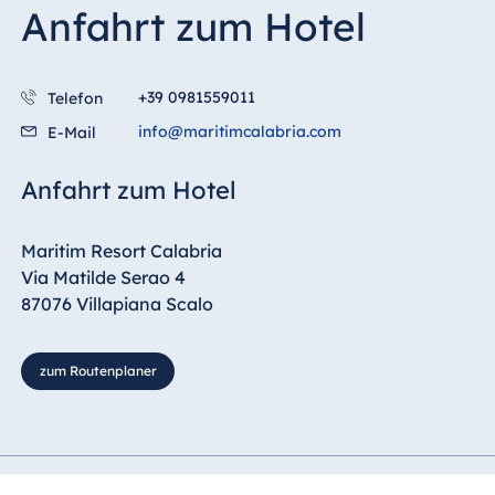
Blue Albena
Anfahrt zum Hotel
Hotel Amelia
+39 0981559011
Telefon
info@maritimcalabria.com
E-Mail
China
Hotel Taicang
Anfahrt zum Hotel
Garden
Hotel &
Maritim Resort Calabria
Conference
Center Taicang
Via Matilde Serao 4
87076 Villapiana Scalo
zum Routenplaner
Italien
Resort Calabria