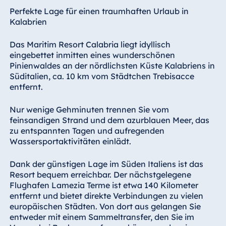
Hotel Bonn
Perfekte Lage für einen traumhaften Urlaub in
Hotel Bremen
Kalabrien
Hotel Darmstadt
Das Maritim Resort Calabria liegt idyllisch
Hotel Dresden
eingebettet inmitten eines wunderschönen
Pinienwaldes an der nördlichsten Küste Kalabriens in
Hotel Düsseldorf
Süditalien, ca. 10 km vom Städtchen Trebisacce
Hotel Frankfurt
entfernt.
Hotel am
Nur wenige Gehminuten trennen Sie vom
Schlossgarten
feinsandigen Strand und dem azurblauen Meer, das
Fulda
zu entspannten Tagen und aufregenden
Airport Hotel
Wassersportaktivitäten einlädt.
Hannover
Hotel Ingolstadt
Dank der günstigen Lage im Süden Italiens ist das
Resort bequem erreichbar. Der nächstgelegene
Hotel Bellevue
Flughafen Lamezia Terme ist etwa 140 Kilometer
Kiel
entfernt und bietet direkte Verbindungen zu vielen
Hotel Köln
europäischen Städten. Von dort aus gelangen Sie
entweder mit einem Sammeltransfer, den Sie im
Hotel