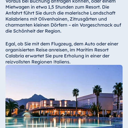
Voraus bei Buchung anfragen können, oder einem
Königswinter
Mietwagen in etwa 1,5 Stunden zum Resort. Die
Hotel Magdeburg
Anfahrt führt Sie durch die malerische Landschaft
Kalabriens mit Olivenhainen, Zitrusgärten und
Hotel München
charmanten kleinen Dörfern – ein Vorgeschmack auf
Hotel Stuttgart
die Schönheit der Region.
Seehotel
Egal, ob Sie mit dem Flugzeug, dem Auto oder einer
Timmendorfer
organisierten Reise anreisen, im Maritim Resort
Strand
Calabria erwartet Sie pure Erholung in einer der
TitiseeHotel
reizvollsten Regionen Italiens.
Titisee-Neustadt
Strandhotel
Travemünde
Hotel Ulm
Star-Apart Hansa
Hotel Wiesbaden
Hotel Würzburg