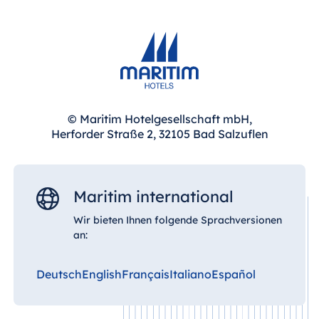
Malta
Antonine Hotel &
Spa Malta
Mauritius
© Maritim Hotelgesellschaft mbH,
Herforder Straße 2, 32105 Bad Salzuflen
Resort & Spa
Mauritius
Maritim international
Wir bieten Ihnen folgende Sprachversionen
an:
Deutsch
English
Français
Italiano
Español