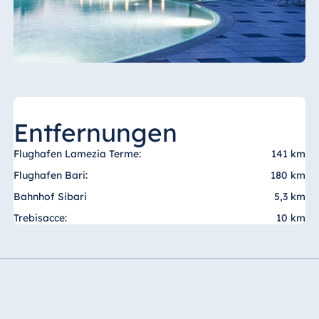
Ägypten
Jolie Ville Resort
& Casino Sharm
El Sheikh
Entfernungen
Albanien
Flughafen Lamezia Terme:
141 km
Hotel Plaza
Flughafen Bari:
180 km
Tirana
Bahnhof Sibari
5,3 km
Resort Marina
Bay
Trebisacce:
10 km
Bulgarien
Hotel Paradise