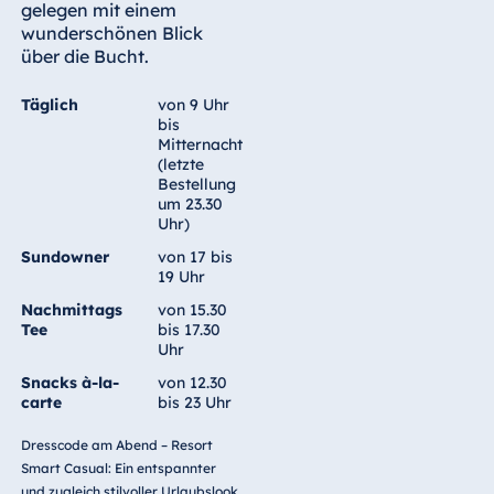
gelegen mit einem
wunderschönen Blick
über die Bucht.
Täglich
von 9 Uhr
bis
Mitternacht
(letzte
Bestellung
um 23.30
Uhr)
Sundowner
von 17 bis
19 Uhr
Nachmittags
von 15.30
Tee
bis 17.30
Uhr
Snacks à-la-
von 12.30
carte
bis 23 Uhr
Dresscode am Abend – Resort
Smart Casual: Ein entspannter
und zugleich stilvoller Urlaubslook