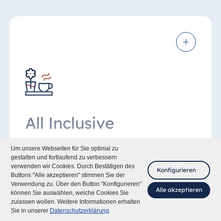
All Inclusive
Um unsere Webseiten für Sie optimal zu
Buchen Sie das "All Inclusive" Paket und
gestalten und fortlaufend zu verbessern
erhalten Sie folgende Leistungen:
verwenden wir Cookies. Durch Bestätigen des
Konfigurieren
Buttons "Alle akzeptieren" stimmen Sie der
Verwendung zu. Über den Button "Konfigurieren"
Frühstücksbuffet, Mittag- und
Alle akzeptieren
können Sie auswählen, welche Cookies Sie
Abendessen als Buffet im
zulassen wollen. Weitere Informationen erhalten
Fragen Sie mich
Hauptrestaurant oder tägliches
Sie in unserer
Datenschutzerklärung
.