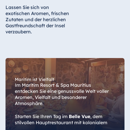
Königswinter
Lassen Sie sich von
Hotel Magdeburg
exotischen Aromen, frischen
Zutaten und der herzlichen
Hotel München
Gastfreundschaft der Insel
Hotel Stuttgart
verzaubern.
Seehotel
Timmendorfer
Strand
TitiseeHotel
Titisee-Neustadt
Strandhotel
Maritim ist Vielfalt
Travemünde
Im Maritim Resort & Spa Mauritius
Hotel Ulm
entdecken Sie eine genussvolle Welt voller
Aromen, Vielfalt und besonderer
Star-Apart Hansa
Atmosphäre.
Hotel Wiesbaden
Hotel Würzburg
Starten Sie Ihren Tag im
Belle Vue
, dem
stilvollen Hauptrestaurant mit kolonialem
Flair, und genießen Sie das