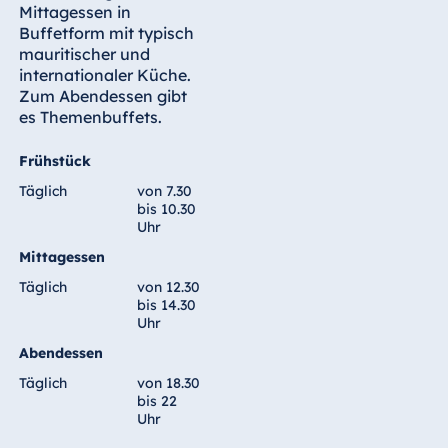
Mittagessen in
Malta
Buffetform mit typisch
Antonine Hotel &
mauritischer und
Spa Malta
internationaler Küche.
Zum Abendessen gibt
es Themenbuffets.
Frühstück
Mauritius
Täglich
von 7.30
Resort & Spa
bis 10.30
Mauritius
Uhr
Mittagessen
Täglich
von 12.30
bis 14.30
Uhr
Abendessen
Täglich
von 18.30
bis 22
Uhr