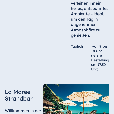
verleihen ihr ein
helles, entspanntes
Ambiente – ideal,
um den Tag in
angenehmer
Atmosphäre zu
genießen.
Täglich
von 9 bis
18 Uhr
(letzte
Bestellung
um 17.30
Uhr)
La Marée
Strandbar
Willkommen in der