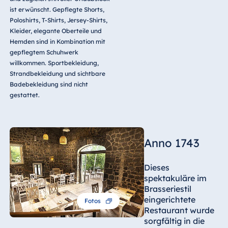
ist erwünscht. Gepflegte Shorts,
Poloshirts, T-Shirts, Jersey-Shirts,
Kleider, elegante Oberteile und
Hemden sind in Kombination mit
gepflegtem Schuhwerk
willkommen. Sportbekleidung,
Strandbekleidung und sichtbare
Badebekleidung sind nicht
gestattet.
Anno 1743
Dieses
spektakuläre im
Brasseriestil
eingerichtete
Fotos
Restaurant wurde
sorgfältig in die