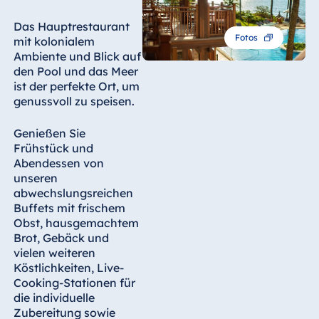
Blue Albena
Hotel Amelia
Das Hauptrestaurant
Fotos
mit kolonialem
Ambiente und Blick auf
den Pool und das Meer
ist der perfekte Ort, um
China
genussvoll zu speisen.
Hotel Taicang
Garden
Genießen Sie
Frühstück und
Hotel &
Abendessen von
Conference
unseren
Center Taicang
abwechslungsreichen
Buffets mit frischem
Obst, hausgemachtem
Brot, Gebäck und
Italien
vielen weiteren
Resort Calabria
Köstlichkeiten, Live-
Cooking-Stationen für
die individuelle
Zubereitung sowie