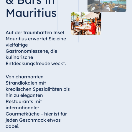
Hotel Bonn
Mauritius
Hotel Bremen
Hotel Darmstadt
Hotel Dresden
Auf der traumhaften Insel
Mauritius erwartet Sie eine
Hotel Düsseldorf
vielfältige
Hotel Frankfurt
Gastronomieszene, die
kulinarische
Hotel am
Entdeckungsfreude weckt.
Schlossgarten
Fulda
Von charmanten
Airport Hotel
Strandlokalen mit
Hannover
kreolischen Spezialitäten bis
Hotel Ingolstadt
hin zu eleganten
Restaurants mit
Hotel Bellevue
internationaler
Kiel
Gourmetküche – hier ist für
Hotel Köln
jeden Geschmack etwas
dabei.
Hotel