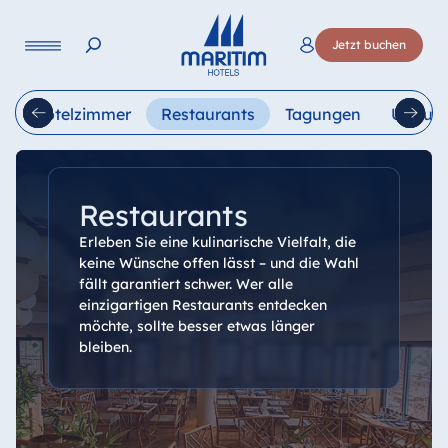
Sprache
Jetzt buchen
Deutsch
English
Français
Italiano
Esp
s
Hotelzimmer
Restaurants
Tagungen
Urlaub
Restaurants
Erleben Sie eine kulinarische Vielfalt, die
keine Wünsche offen lässt – und die Wahl
fällt garantiert schwer. Wer alle
einzigartigen Restaurants entdecken
möchte, sollte besser etwas länger
bleiben.