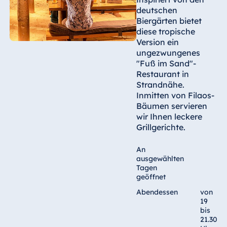
deutschen
Biergärten bietet
diese tropische
Version ein
ungezwungenes
"Fuß im Sand"-
Restaurant in
Strandnähe.
Inmitten von Filaos-
Bäumen servieren
wir Ihnen leckere
Grillgerichte.
An
ausgewählten
Tagen
geöffnet
Abendessen
von
19
bis
21.30