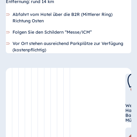
Entfernung: rund 14 km
Abfahrt vom Hotel über die B2R (Mittlerer Ring)
Richtung Osten
Folgen Sie den Schildern “Messe/ICM”
Vor Ort stehen ausreichend Parkplätze zur Verfügung
(kostenpflichtig)
Weni
Haupt
Bahn
Münc