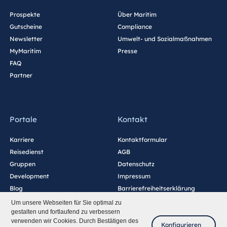
Prospekte
Über Maritim
Gutscheine
Compliance
Newsletter
Umwelt- und Sozialmaßnahmen
MyMaritim
Presse
FAQ
Partner
Portale
Kontakt
Karriere
Kontaktformular
Reisedienst
AGB
Gruppen
Datenschutz
Development
Impressum
Blog
Barrierefreiheitserklärung
Cookie-Einstellungen
Um unsere Webseiten für Sie optimal zu
gestalten und fortlaufend zu verbessern
verwenden wir Cookies. Durch Bestätigen des
Konfigurieren