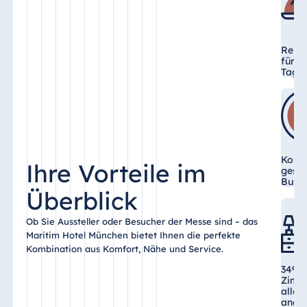
Reich
für d
Tag
Kost
Ihre Vorteile im
gesam
Busin
Überblick
Ob Sie Aussteller oder Besucher der Messe sind – das
Maritim Hotel München bietet Ihnen die perfekte
Kombination aus Komfort, Nähe und Service.
349 m
Zimme
allem
ange