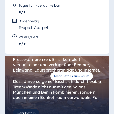
Tageslicht/verdunkelbar
●/●
Bodenbelag
Teppich/carpet
Salon Köln
WLAN/LAN
●/●
Der "Salon Köln" eignet sich für Seminare,
Produktpräsentationen oder
Pressekonferenzen. Er ist komplett
verdunkelbar und verfügt über Beamer,
Leinwand, Lautsprecheranlage und Internet.
Mehr Details zum Raum
Das "Universalgenie" lässt sich durch flexible
Trennwände nicht nur mit den Salons
München und Berlin kombinieren, sondern
auch in einen Bankettraum verwandeln. Für
private Feierlichkeiten, Preisverleihungen
oder Weihnachtsfeiern bietet der Salon Platz
für bis zu 30 Gäste an runden Tischen oder
mehr Details