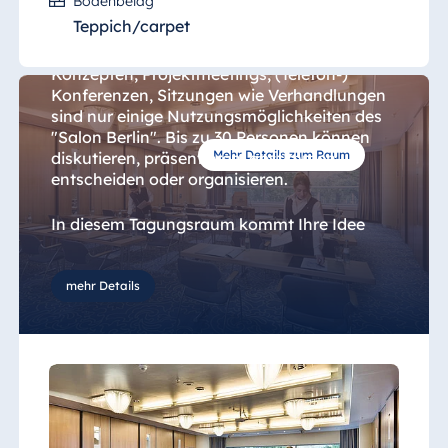
Bodenbelag
Teppich/carpet
Die von modernen Medien unterstützte
Präsentation, Vorstellung von Berichten und
Konzepten, Projektmeetings, (Telefon-)
Konferenzen, Sitzungen wie Verhandlungen
sind nur einige Nutzungsmöglichkeiten des
"Salon Berlin". Bis zu 30 Personen können
Mehr Details zum Raum
diskutieren, präsentieren, abstimmen,
entscheiden oder organisieren.
In diesem Tagungsraum kommt Ihre Idee
optimal zur Geltung. Das
Kommunikationsziel in Frankfurt ist die
Fokussierung auf die Aussagekraft Ihrer
mehr Details
Präsentation, oder etwas einfacher
formuliert: Die Konzentration auf das
Wesentliche.