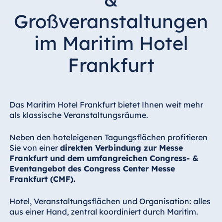
Hotel Bonn
Großveranstaltungen
Hotel Bremen
Hotel Darmstadt
im Maritim Hotel
Hotel Dresden
Frankfurt
Hotel Düsseldorf
Hotel Frankfurt
Hotel am
Das Maritim Hotel Frankfurt bietet Ihnen weit mehr
Schlossgarten
als klassische Veranstaltungsräume.
Fulda
Airport Hotel
Neben den hoteleigenen Tagungsflächen profitieren
Hannover
Sie von einer
direkten Verbindung zur Messe
Frankfurt und dem umfangreichen Congress- &
Hotel Ingolstadt
Eventangebot des Congress Center Messe
Hotel Bellevue
Frankfurt (CMF).
Kiel
Hotel Köln
Hotel, Veranstaltungsflächen und Organisation: alles
aus einer Hand, zentral koordiniert durch Maritim.
Hotel