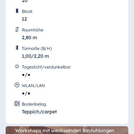
20
Block
12
Raumhöhe
2,80 m
Türmaße (B/H)
1,00/2,20 m
Tageslicht/verdunkelbar
●/●
WLAN/LAN
●/●
Salon München
Bodenbelag
Teppich/carpet
Für Vorträge, Schulungen, Präsentationen,
Konferenzen, Geschäftsleitungstreffen und
Workshops mit wechselnden Bestuhlungen