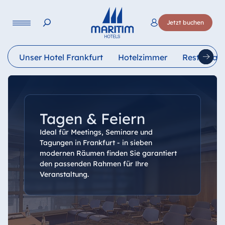
Sprache
Jetzt buchen
Deutsch
English
Français
Italiano
Esp
Unser Hotel Frankfurt
Hotelzimmer
Restauran
Tagen & Feiern
Ideal für Meetings, Seminare und
Tagungen in Frankfurt - in sieben
modernen Räumen finden Sie garantiert
den passenden Rahmen für Ihre
Veranstaltung.