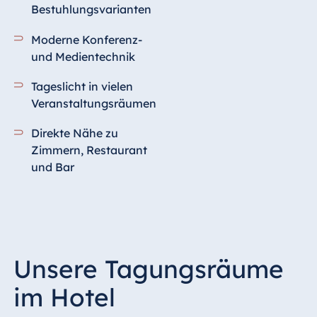
Blue Albena
Bestuhlungsvarianten
Hotel Amelia
Moderne Konferenz-
und Medientechnik
Tageslicht in vielen
China
Veranstaltungsräumen
Hotel Taicang
Garden
Direkte Nähe zu
Hotel &
Zimmern, Restaurant
Conference
und Bar
Center Taicang
Italien
Unsere Tagungsräume
Resort Calabria
im Hotel