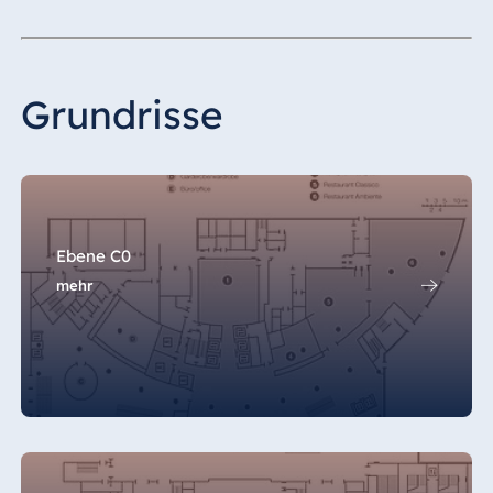
ebene Fläche, arretiert, Traglast 1 t/qm,
Parkett
Bühne
Grundrisse
Hinterbühne 137,70 qm, Vorderbühne
163,5 qm, bestehend aus 13
höhenverstellbaren Einzelelementen
Dolmetscheranlage
Ebene C0
mehr
2 Anlagen für je 3 Sprachen
Beleuchtung
53 Lichtgräben mit Leuchtstofflampen in
den Farben Blau, Weiß und Gelb
300 Downlights à 250 W, Halospot