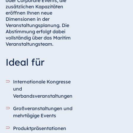
oder Corporate Events, die
Alle Veranstaltungsräume sind mit fest
zusätzlichen Kapazitäten
installierten Leinwänden ausgestattet.
eröffnen Ihnen neue
Spezielle Wünsche, wie zum Beispiel
Dimensionen in der
Simultanübersetzungssysteme, werden
Veranstaltungsplanung. Die
problemlos erfüllt.
Abstimmung erfolgt dabei
vollständig über das Maritim
Veranstaltungsteam.
Ideal für
Internationale Kongresse
und
Verbandsveranstaltungen
Großveranstaltungen und
mehrtägige Events
Produktpräsentationen