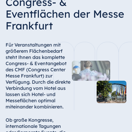
Congress- &
In jeder Raumteilung freie 100 MHZ
Eventflächen der Messe
Anschlüsse
Frankfurt
In jeder Raumteilung EAD Verkabelung
(Koax RG 58)
Saal Maritim III, 10 Abhängepunkte à 75
Für Veranstaltungen mit
kg, festinstallierte Bühne mit 28 qm, (7 x 4
größerem Flächenbedarf
steht Ihnen das komplette
m) und 60 cm Bühnenhöhe, Höhe bis
Congress- & Eventangebot
Bühnenvorhang 3,35 m, von der
des CMF (Congress Center
Bühnenhöhe bis zur Bühnendecke 2,5 m
Messe Frankfurt) zur
Verfügung. Durch die direkte
Eine Datenverbindung zu den
Verbindung vom Hotel aus
Räumlichkeiten des Congress Center
lassen sich Hotel- und
Messe
Messeflächen optimal
miteinander kombinieren.
Das Haus bietet Ihnen begleitend zu Ihrer
Veranstaltung alle gängigen
Ob große Kongresse,
Tagungsausstattungen sowie Audio- und
internationale Tagungen
Videotechnik an.