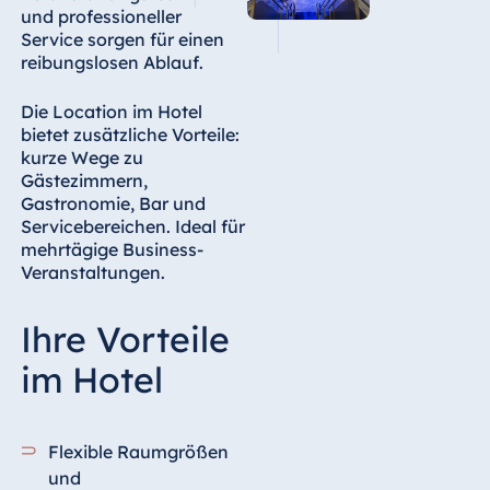
und professioneller
Service sorgen für einen
Ägypten
reibungslosen Ablauf.
Jolie Ville Resort
& Casino Sharm
Die Location im Hotel
El Sheikh
bietet zusätzliche Vorteile:
kurze Wege zu
Gästezimmern,
Gastronomie, Bar und
Albanien
Servicebereichen. Ideal für
mehrtägige Business-
Hotel Plaza
Veranstaltungen.
Tirana
Resort Marina
Ihre Vorteile
Bay
im Hotel
Bulgarien
Flexible Raumgrößen
Hotel Paradise
und