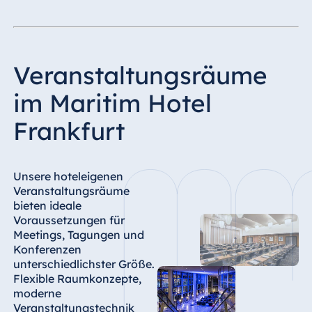
Königswinter
Hotel Magdeburg
Hotel München
Veranstaltungsräume
Hotel Stuttgart
Seehotel
im Maritim Hotel
Timmendorfer
Strand
Frankfurt
TitiseeHotel
Titisee-Neustadt
Unsere hoteleigenen
Strandhotel
Veranstaltungsräume
Travemünde
bieten ideale
Hotel Ulm
Voraussetzungen für
Meetings, Tagungen und
Star-Apart Hansa
Konferenzen
Hotel Wiesbaden
unterschiedlichster Größe.
Hotel Würzburg
Flexible Raumkonzepte,
moderne
Veranstaltungstechnik