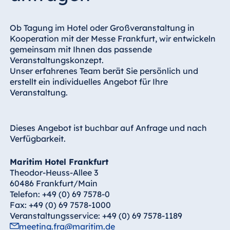
ansteuerbar)
Ob Tagung im Hotel oder Großveranstaltung in
4 Lautsprechertürme, bestückt mit KS
Kooperation mit der Messe Frankfurt, wir entwickeln
CPA 2, CPA W (aktiv)
gemeinsam mit Ihnen das passende
Veranstaltungskonzept.
2 Lautsprechertürme, bestückt mit KS TX
Unser erfahrenes Team berät Sie persönlich und
1, TW (passiv)
erstellt ein individuelles Angebot für Ihre
Veranstaltung.
Mikrofone: Shure, Neumann, Schoeps
Mikroport-Anlage: Shure UR4 mit
Dieses Angebot ist buchbar auf Anfrage und nach
Handsender UR2 (Kapsel SM87A) und
Verfügbarkeit.
Taschensender UR1 (Lavaliermikrofon
WL185)
Maritim Hotel Frankfurt
Theodor-Heuss-Allee 3
Diskussions-, Konferenz- und
60486 Frankfurt/Main
Dolmetschersysteme: BOSCH DCNNG &
Telefon: +49 (0) 69 7578-0
Fax: +49 (0) 69 7578-1000
BOSCH INTERGRUS & Shure
Veranstaltungsservice: +49 (0) 69 7578-1189
ConferenceONE
meeting.fra@maritim.de