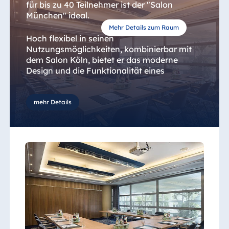
für bis zu 40 Teilnehmer ist der "Salon
München" ideal.
Mehr Details zum Raum
Hoch flexibel in seinen
Nutzungsmöglichkeiten, kombinierbar mit
dem Salon Köln, bietet er das moderne
Design und die Funktionalität eines
klassischen Besprechungsraumes. Hier wird
präsentiert, diskutiert, inspiriert, vermittelt,
begeistert, berichtet, gelehrt, visualisiert,
mehr Details
organisiert, abgestimmt. Modernes,
teamorientiertes Arbeiten findet hier den
passenden Ort. Der Raum ist modern,
klimatisiert, funktional und organisiert.