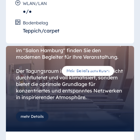
WLAN/LAN
●/●
Salon Hamburg
Bodenbelag
Teppich/carpet
Ob kreatives Meetings, Tagung, oder
Konferenz, Kunden- oder Mitarbeiterevents,
im "Salon Hamburg" finden Sie den
modernen Begleiter für Ihre Veranstaltung.
Der Tagungsraum ist nicht nur mit Tageslicht
Mehr Details zum Raum
durchflutetet und voll klimatisiert, sondern
bietet die optimale Grundlage für
konzentriertes und entspanntes Netzwerken
in inspirierender Atmosphäre.
mehr Details