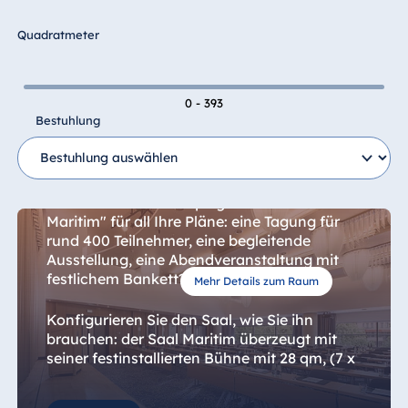
Malta
Quadratmeter
Antonine Hotel &
Spa Malta
0 - 393
Bestuhlung
Saal Maritim
Mauritius
Resort & Spa
Das multifunktionale Herz des Maritim Hotel
Mauritius
Frankfurt ist der 393 qm große "Saal
Maritim" für all Ihre Pläne: eine Tagung für
rund 400 Teilnehmer, eine begleitende
Ausstellung, eine Abendveranstaltung mit
festlichem Bankett?
Mehr Details zum Raum
Konfigurieren Sie den Saal, wie Sie ihn
brauchen: der Saal Maritim überzeugt mit
seiner festinstallierten Bühne mit 28 qm, (7 x
4 m), flexiblen Teilungsmöglichkeiten (teilbar
in Maritim I, II und III) und Tageslicht. Zudem