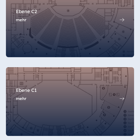
Das komplette Saallicht ist variabel
Ebene C2
dimmbar und in Abhängigkeit von der
mehr
Raumteilung pro Raumsegment
individuell aufschaltbar
10 fest installierte Bühnenscheinwerfer
Deckenvorrichtung
3 festinstallierte Deckenlifte für
Großprojektion (max. 100 kg)
Ebene C1
31 Abhängepunkte im Saal à 2,5 t
mehr
6 Kettenzüge im Szenenbereich à 1 t
6 mobile Kettenzüge im Bühnenbereich à
1,6 t
8 mobile Hängepunkte im Bühnenbereich