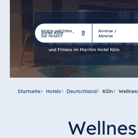
Wellness
Wohin möchten
Anreise /
Hotel
*
Sie reisen?
Abreise
Ihr stilvoller Rückzugsort am Rhein – ents
und Fitness im Maritim Hotel Köln.
Deutschland
Hotel Bad Homburg
Hotel Bad Salzuflen
Hotel Bad Wildungen
Startseite
Hotels
Deutschland
Köln
Wellnes
proArte Hotel Berlin
Hotel Bonn
Hotel Bremen
Wellnes
Hotel Darmstadt
Hotel Dresden