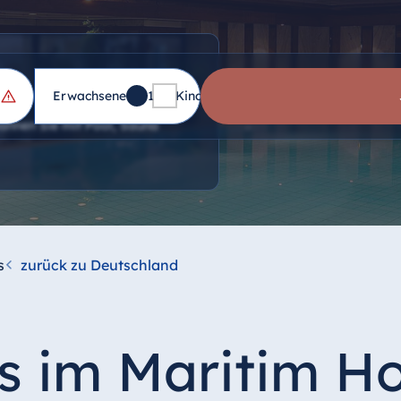
Erwachsene
1
Kinder
0
pannen Sie mit Pool, Sauna
s
zurück zu Deutschland
s im Maritim Ho