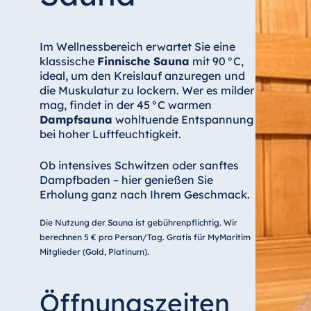
Bulgarien
Hotel Paradise Blue Albena
Im Wellnessbereich erwartet Sie eine
Hotel Amelia
klassische
Finnische Sauna
mit 90 °C,
ideal, um den Kreislauf anzuregen und
die Muskulatur zu lockern. Wer es milder
mag, findet in der 45 °C warmen
China
Dampfsauna
wohltuende Entspannung
bei hoher Luftfeuchtigkeit.
Hotel Taicang Garden
Hotel & Conference Center Taicang
Ob intensives Schwitzen oder sanftes
Dampfbaden – hier genießen Sie
Erholung ganz nach Ihrem Geschmack.
Italien
Die Nutzung der Sauna ist gebührenpflichtig. Wir
berechnen 5 € pro Person/Tag. Gratis für MyMaritim
Resort Calabria
Mitglieder (Gold, Platinum).
Öffnungszeiten
Malta