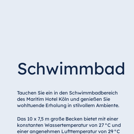
Hotel Düsseldorf
Hotel Frankfurt
Hotel am Schlossgarten Fulda
Airport Hotel Hannover
Hotel Ingolstadt
Hotel Bellevue Kiel
Hotel Köln
Schwimmbad
Hotel Königswinter
Hotel Magdeburg
Hotel München
Tauchen Sie ein in den Schwimmbadbereich
Hotel Stuttgart
des Maritim Hotel Köln und genießen Sie
Seehotel Timmendorfer Strand
wohltuende Erholung in stilvollem Ambiente.
TitiseeHotel Titisee-Neustadt
Das 10 x 7,5 m große Becken bietet mit einer
Strandhotel Travemünde
konstanten Wassertemperatur von 27 °C und
einer angenehmen Lufttemperatur von 29 °C
Hotel Ulm