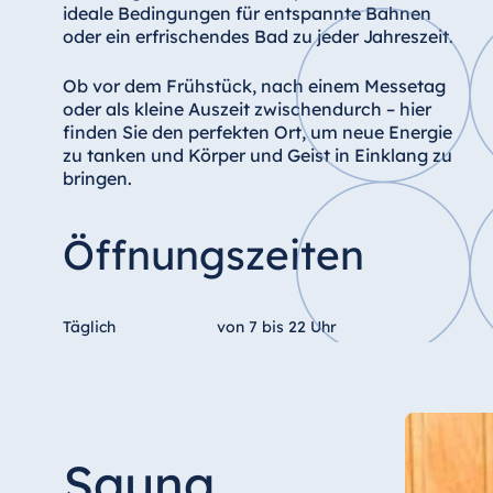
ideale Bedingungen für entspannte Bahnen
Star-Apart Hansa Hotel Wiesbaden
oder ein erfrischendes Bad zu jeder Jahreszeit.
Hotel Würzburg
Ob vor dem Frühstück, nach einem Messetag
oder als kleine Auszeit zwischendurch – hier
finden Sie den perfekten Ort, um neue Energie
zu tanken und Körper und Geist in Einklang zu
Ägypten
bringen.
Jolie Ville Resort & Casino Sharm El
Sheikh
Öffnungszeiten
Albanien
Täglich
von 7 bis 22 Uhr
Hotel Plaza Tirana
Resort Marina Bay
Sauna