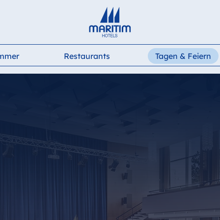
Deutsch
English
Français
Italiano
Español
immer
Restaurants
Tagen & Feiern