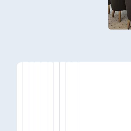
Antonine Hotel & Spa Malta
Mauritius
Resort & Spa Mauritius