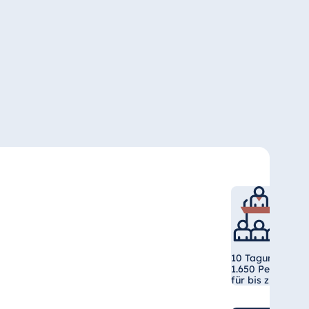
10 Tagungsräume
1.650 Personen, 
für bis zu 950 G