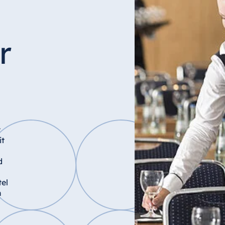
r
t
it
d
el
n