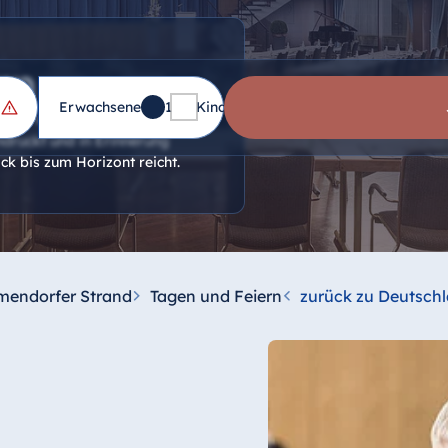
rn
Erwachsene
1
Kinder
0
 und Hochzeiten – mit einer
ndruckt und in Erinnerung
ick bis zum Horizont reicht.
mendorfer Strand
Tagen und Feiern
zurück zu Deutsch