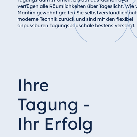
verfügen alle Räumlichkeiten über Tageslicht. Wie 
Star-Apart Hansa Hotel Wiesbaden
Maritim gewohnt greifen Sie selbstverständlich auf
Hotel Würzburg
moderne Technik zurück und sind mit den flexibel
anpassbaren Tagungspauschale bestens versorgt.
Ägypten
Jolie Ville Resort & Casino Sharm El
Sheikh
Ihre
Albanien
Tagung -
Hotel Plaza Tirana
Resort Marina Bay
Ihr Erfolg