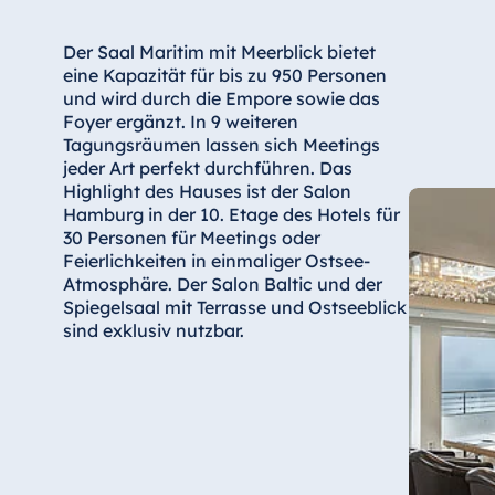
Bulgarien
Hotel Paradise Blue Albena
Der Saal Maritim mit Meerblick bietet
Hotel Amelia
eine Kapazität für bis zu 950 Personen
und wird durch die Empore sowie das
Foyer ergänzt. In 9 weiteren
Tagungsräumen lassen sich Meetings
jeder Art perfekt durchführen. Das
China
Highlight des Hauses ist der Salon
Hotel Taicang Garden
Hamburg in der 10. Etage des Hotels für
30 Personen für Meetings oder
Hotel & Conference Center Taicang
Feierlichkeiten in einmaliger Ostsee-
Atmosphäre. Der Salon Baltic und der
Spiegelsaal mit Terrasse und Ostseeblick
sind exklusiv nutzbar.
Italien
Resort Calabria
Malta