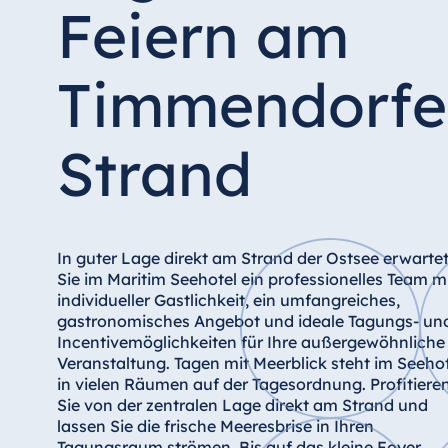
Hotel Düsseldorf
Feiern am
Hotel Frankfurt
Hotel am Schlossgarten Fulda
Timmendorfe
Airport Hotel Hannover
Hotel Ingolstadt
Strand
Hotel Bellevue Kiel
Hotel Köln
Hotel Königswinter
Hotel Magdeburg
In guter Lage direkt am Strand der Ostsee erwarte
Sie im Maritim Seehotel ein professionelles Team m
Hotel München
individueller Gastlichkeit, ein umfangreiches,
Hotel Stuttgart
gastronomisches Angebot und ideale Tagungs- un
Incentivemöglichkeiten für Ihre außergewöhnliche
Seehotel Timmendorfer Strand
Veranstaltung. Tagen mit Meerblick steht im Seehot
TitiseeHotel Titisee-Neustadt
in vielen Räumen auf der Tagesordnung. Profitiere
Sie von der zentralen Lage direkt am Strand und
Strandhotel Travemünde
lassen Sie die frische Meeresbrise in Ihren
Hotel Ulm
Tagungsraum strömen. Bis auf das kleine Foyer