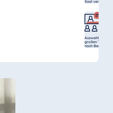
Saal verfügen üb
Auswahl an unter
großen Tagungs
nach Bedarf