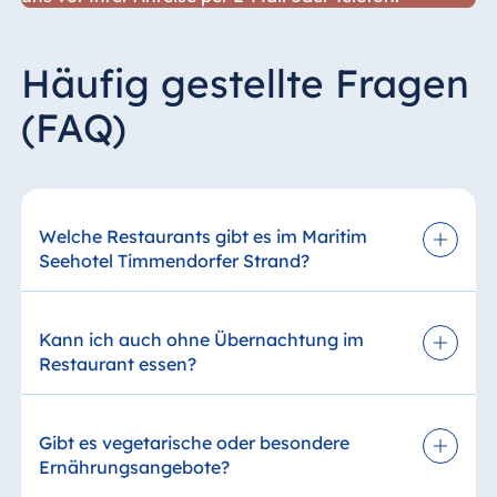
Häufig gestellte Fragen
(FAQ)
Welche Restaurants gibt es im Maritim
Seehotel Timmendorfer Strand?
Im Maritim Seehotel Timmendorfer Strand
erwarten Sie mehrere gastronomische Angebote.
Kann ich auch ohne Übernachtung im
Dazu zählt unter anderem das Gourmet-
Restaurant essen?
Restaurant Orangerie, das mit einem Michelin-
Stern ausgezeichnet ist, sowie weitere
Ja, die Restaurants stehen in der Regel auch
Restaurants mit abwechslungsreicher regionaler
externen Gästen offen. Eine vorherige
und internationaler Küche. Auch ein
Gibt es vegetarische oder besondere
Reservierung für externe Gäste wird empfohlen.
reichhaltiges Frühstücksbuffet gehört zum
Ernährungsangebote?
Angebot.