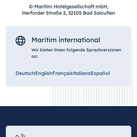
© Maritim Hotelgesellschaft mbH,
Die Beach Bar bietet Ihnen eine besonders
Herforder Straße 2, 32105 Bad Salzuflen
entspannte Atmosphäre direkt am Strand mit
Blick auf das Wasser.
Maritim international
Bitte beachten Sie, dass der direkte Meerblick
von der jeweiligen Platzwahl und Verfügbarkeit
Wir bieten Ihnen folgende Sprachversionen
abhängt.
an:
Deutsch
English
Français
Italiano
Español