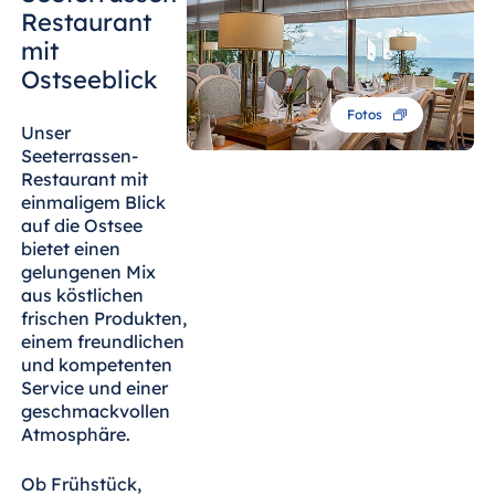
Blue Albena
Restaurant
Hotel Amelia
mit
Ostseeblick
Fotos
Unser
China
Seeterrassen-
Hotel Taicang
Restaurant mit
Garden
einmaligem Blick
auf die Ostsee
Hotel &
bietet einen
Conference
gelungenen Mix
Center Taicang
aus köstlichen
frischen Produkten,
einem freundlichen
und kompetenten
Italien
Service und einer
geschmackvollen
Resort Calabria
Atmosphäre.
Ob Frühstück,