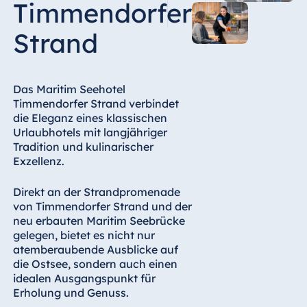
Timmendorfer
Hotel Bonn
Hotel Bremen
Strand
Hotel Darmstadt
Hotel Dresden
Das Maritim Seehotel
Hotel Düsseldorf
Timmendorfer Strand verbindet
Hotel Frankfurt
die Eleganz eines klassischen
Urlaubhotels mit langjähriger
Hotel am
Tradition und kulinarischer
Schlossgarten
Exzellenz.
Fulda
Airport Hotel
Direkt an der Strandpromenade
Hannover
von Timmendorfer Strand und der
Hotel Ingolstadt
neu erbauten Maritim Seebrücke
gelegen, bietet es nicht nur
Hotel Bellevue
atemberaubende Ausblicke auf
Kiel
die Ostsee, sondern auch einen
Hotel Köln
idealen Ausgangspunkt für
Erholung und Genuss.
Hotel