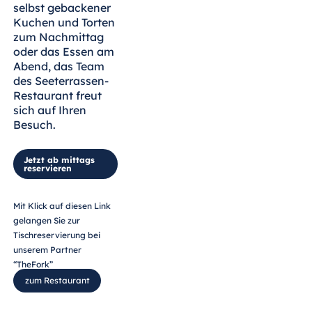
selbst gebackener
Malta
Kuchen und Torten
Antonine Hotel &
zum Nachmittag
Spa Malta
oder das Essen am
Abend, das Team
des Seeterrassen-
Restaurant freut
sich auf Ihren
Mauritius
Besuch.
Resort & Spa
Mauritius
Jetzt ab mittags
reservieren
Mit Klick auf diesen Link
gelangen Sie zur
Tischreservierung bei
unserem Partner
“TheFork”
zum Restaurant