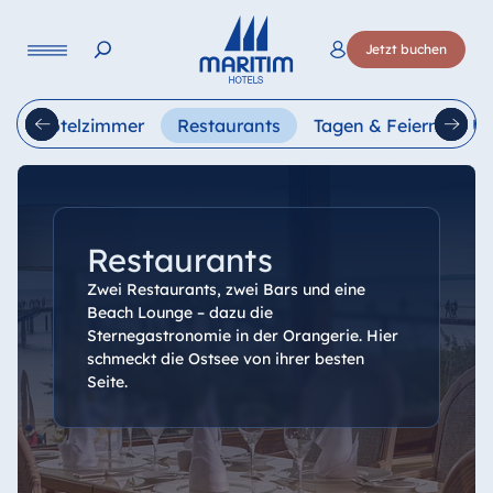
Sprache
Jetzt buchen
Deutsch
English
Français
Italiano
Esp
d
Hotelzimmer
Restaurants
Tagen & Feiern
Ur
Restaurants
Zwei Restaurants, zwei Bars und eine
Beach Lounge – dazu die
Sternegastronomie in der Orangerie. Hier
schmeckt die Ostsee von ihrer besten
Seite.