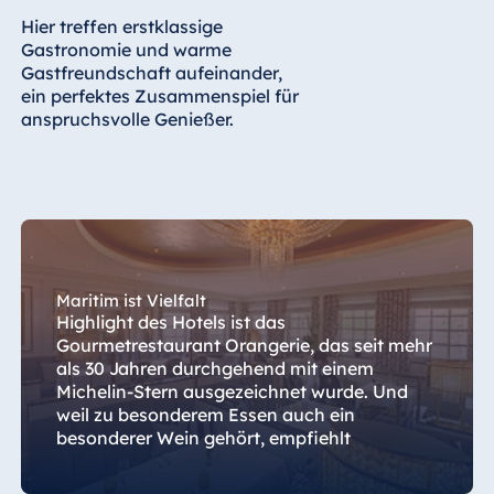
Königswinter
Hier treffen erstklassige
Hotel Magdeburg
Gastronomie und warme
Gastfreundschaft aufeinander,
Hotel München
ein perfektes Zusammenspiel für
Hotel Stuttgart
anspruchsvolle Genießer.
Seehotel
Timmendorfer
Strand
TitiseeHotel
Titisee-Neustadt
Strandhotel
Maritim ist Vielfalt
Travemünde
Highlight des Hotels ist das
Hotel Ulm
Gourmetrestaurant Orangerie, das seit mehr
als 30 Jahren durchgehend mit einem
Star-Apart Hansa
Michelin-Stern ausgezeichnet wurde. Und
Hotel Wiesbaden
weil zu besonderem Essen auch ein
Hotel Würzburg
besonderer Wein gehört, empfiehlt
Restaurantleiter Ralf Brönner Ihnen
passende Getränke.