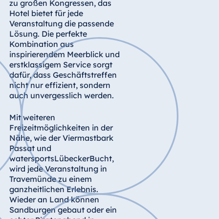
zu großen Kongressen, das
Königswinter
Hotel bietet für jede
Hotel Magdeburg
Veranstaltung die passende
Lösung. Die perfekte
Hotel München
Kombination aus
Hotel Stuttgart
inspirierendem Meerblick und
erstklassigem Service sorgt
Seehotel
dafür, dass Geschäftstreffen
Timmendorfer
nicht nur effizient, sondern
Strand
auch unvergesslich werden.
TitiseeHotel
Titisee-Neustadt
Mit weiteren
Strandhotel
Freizeitmöglichkeiten in der
Travemünde
Nähe, wie der Viermastbark
Passat und
Hotel Ulm
watersportsLübeckerBucht,
Star-Apart Hansa
wird jede Veranstaltung in
Hotel Wiesbaden
Travemünde zu einem
ganzheitlichen Erlebnis.
Hotel Würzburg
Wieder an Land können
Sandburgen gebaut oder ein