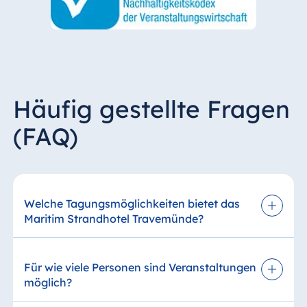
Häufig gestellte Fragen
(FAQ)
Welche Tagungsmöglichkeiten bietet das
Maritim Strandhotel Travemünde?
Das Maritim Strandhotel Travemünde bietet
Ihnen vielseitige Tagungs- und
Für wie viele Personen sind Veranstaltungen
Veranstaltungsräume für Meetings, Seminare
möglich?
und Events. Unterschiedliche Raumgrößen
ermöglichen flexible Formate – von kleineren