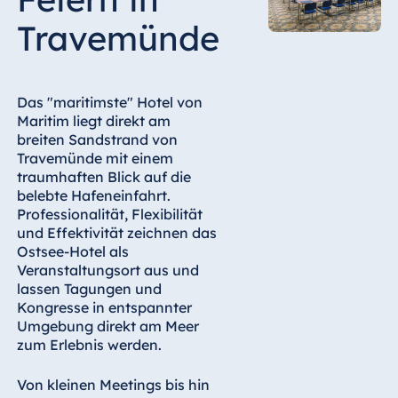
Hotel Bonn
Travemünde
Hotel Bremen
Hotel Darmstadt
Hotel Dresden
Das "maritimste" Hotel von
Hotel Düsseldorf
Maritim liegt direkt am
breiten Sandstrand von
Hotel Frankfurt
Travemünde mit einem
Hotel am
traumhaften Blick auf die
Schlossgarten
belebte Hafeneinfahrt.
Fulda
Professionalität, Flexibilität
und Effektivität zeichnen das
Airport Hotel
Ostsee-Hotel als
Hannover
Veranstaltungsort aus und
Hotel Ingolstadt
lassen Tagungen und
Kongresse in entspannter
Hotel Bellevue
Umgebung direkt am Meer
Kiel
zum Erlebnis werden.
Hotel Köln
Von kleinen Meetings bis hin
Hotel