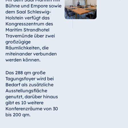
Blue Albena
Bühne und Empore sowie
Hotel Amelia
dem Saal Schleswig-
Holstein verfügt das
Kongresszentrum des
Maritim Strandhotel
Travemünde über zwei
China
großzügige
Hotel Taicang
Räumlichkeiten, die
Garden
miteinander verbunden
Hotel &
werden können.
Conference
Center Taicang
Das 288 qm große
Tagungsfoyer wird bei
Bedarf als zusätzliche
Ausstellungsfläche
genutzt, darüber hinaus
Italien
gibt es 10 weitere
Resort Calabria
Konferenzräume von 30
bis 200 qm.