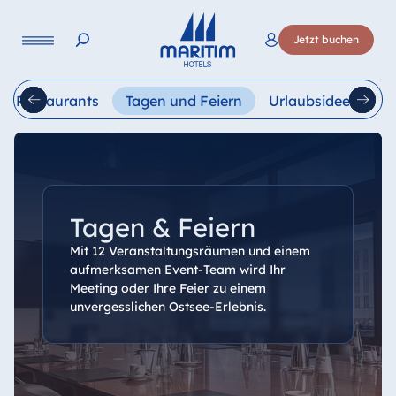
Sprache
Jetzt buchen
Deutsch
English
Français
Italiano
Esp
Restaurants
Tagen und Feiern
Urlaubsideen
B
Tagen & Feiern
Mit 12 Veranstaltungsräumen und einem
aufmerksamen Event-Team wird Ihr
Meeting oder Ihre Feier zu einem
unvergesslichen Ostsee-Erlebnis.