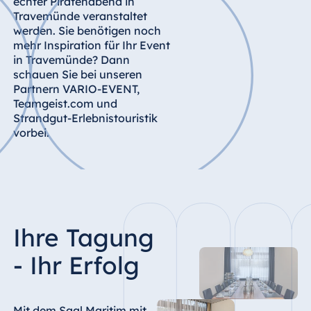
echter Piratenabend in
Travemünde veranstaltet
Ägypten
werden. Sie benötigen noch
mehr Inspiration für Ihr Event
Jolie Ville Resort
in Travemünde? Dann
& Casino Sharm
schauen Sie bei unseren
El Sheikh
Partnern VARIO-EVENT,
Teamgeist.com und
Strandgut-Erlebnistouristik
vorbei.
Albanien
Hotel Plaza
Tirana
Resort Marina
Bay
Ihre Tagung
- Ihr Erfolg
Bulgarien
Hotel Paradise
Mit dem Saal Maritim mit