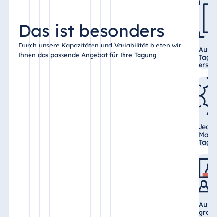
Das ist besonders
Durch unsere Kapazitäten und Variabilität bieten wir
Ausge
Ihnen das passende Angebot für Ihre Tagung
Tagun
erstk
Jeder
Marit
Tages
Auswa
groß