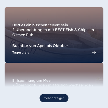
Ägypten
Jolie Ville Resort
& Casino Sharm
Darf es ein bisschen "Meer" sein...
El Sheikh
2 Übernachtungen mit BEST-Fish & Chips im
Ostsee Pub.
Buchbar von April bis Oktober
Albanien
Tagespreis
Hotel Plaza
Tirana
Resort Marina
Bay
Entspannung am Meer
7 Übernachtungen mit täglich wechselnden
Dinnerbuffets und Begrüßungssekt.
Bulgarien
mehr anzeigen
Ganzjährig buchbar
Hotel Paradise
Tagespreis