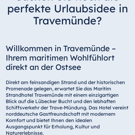
Hotel Bonn
perfekte Urlaubsidee in
Hotel Bremen
Travemünde?
Hotel Darmstadt
Hotel Dresden
Hotel Düsseldorf
Willkommen in Travemünde –
Hotel Frankfurt
Ihrem maritimen Wohlfühlort
Hotel am
direkt an der Ostsee
Schlossgarten
Fulda
Airport Hotel
Direkt am feinsandigen Strand und der historischen
Hannover
Promenade gelegen, erwartet Sie das Maritim
Strandhotel Travemünde mit einem einzigartigen
Hotel Ingolstadt
Blick auf die Lübecker Bucht und den lebhaften
Hotel Bellevue
Schiffsverkehr der Trave-Mündung. Das Hotel vereint
Kiel
norddeutsche Gastfreundschaft mit modernem
Komfort und bietet Ihnen den idealen
Hotel Köln
Ausgangspunkt für Erholung, Kultur und
Hotel
Naturerlebnisse.