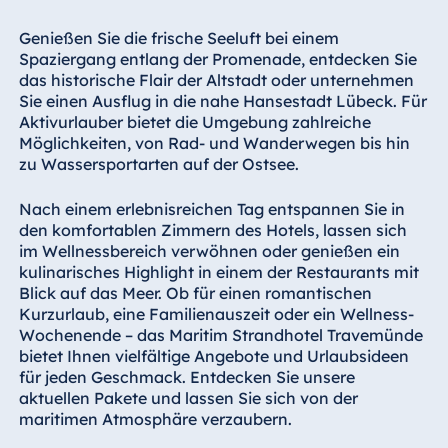
Königswinter
Genießen Sie die frische Seeluft bei einem
Hotel Magdeburg
Spaziergang entlang der Promenade, entdecken Sie
Hotel München
das historische Flair der Altstadt oder unternehmen
Sie einen Ausflug in die nahe Hansestadt Lübeck. Für
Hotel Stuttgart
Aktivurlauber bietet die Umgebung zahlreiche
Seehotel
Möglichkeiten, von Rad- und Wanderwegen bis hin
Timmendorfer
zu Wassersportarten auf der Ostsee.
Strand
TitiseeHotel
Nach einem erlebnisreichen Tag entspannen Sie in
Titisee-Neustadt
den komfortablen Zimmern des Hotels, lassen sich
im Wellnessbereich verwöhnen oder genießen ein
Strandhotel
kulinarisches Highlight in einem der Restaurants mit
Travemünde
Blick auf das Meer. Ob für einen romantischen
Hotel Ulm
Kurzurlaub, eine Familienauszeit oder ein Wellness-
Wochenende – das Maritim Strandhotel Travemünde
Star-Apart Hansa
bietet Ihnen vielfältige Angebote und Urlaubsideen
Hotel Wiesbaden
für jeden Geschmack. Entdecken Sie unsere
Hotel Würzburg
aktuellen Pakete und lassen Sie sich von der
maritimen Atmosphäre verzaubern.