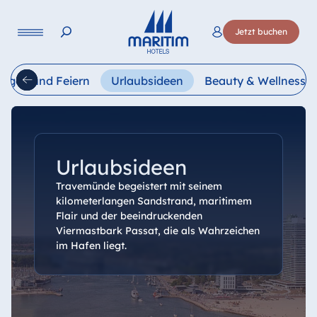
Sprache
Jetzt buchen
Deutsch
English
Français
Italiano
Esp
Tagen und Feiern
Urlaubsideen
Beauty & Wellness
Urlaubsideen
Travemünde begeistert mit seinem
kilometerlangen Sandstrand, maritimem
Flair und der beeindruckenden
Viermastbark Passat, die als Wahrzeichen
im Hafen liegt.