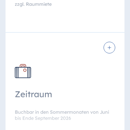
Mittagessen lt. Küchenchef im
zzgl. Raummiete
Restaurant inklusive Wasser, Apfelsaft
und Softdrinks
Kostenfreies Upgrade für Ihre:n
Referent:in
* An der Kaffeepausenstation finden Sie eine
Auswahl an Obst, wechselnde süße &
herzhafte Snacks, eine Candybar &
Nussmischung sowie verschiedene
Kaffeespezialitäten, eine Teeauswahl,
Flavoured Water etc.
Zeitraum
Buchbar in den Sommermonaten von Juni
bis Ende September 2026