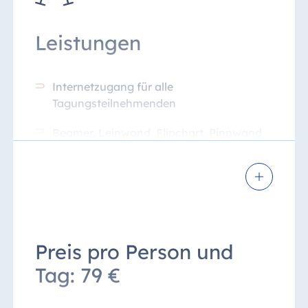
Leistungen
Internetzugang für alle
Tagungsteilnehmenden
Beamer, Leinwand, Flipchart, Pinnwand
und Moderationskoffer
Blöcke und Stifte
Wasser, Apfelsaft und Softdrinks im
Kühlschrank und unlimitiert im
Tagungsraum
Preis pro Person und
Zugang zur ganztägigen zentralen
Tag: 79 €
Kaffeepause von 10 bis 18 Uhr*