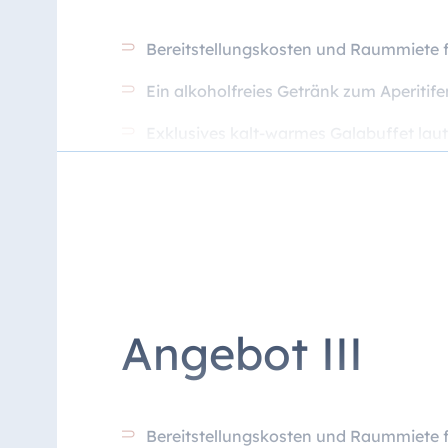
Bereitstellungskosten und Raummiete f
Ein alkoholfreies Getränk zum Aperiti
Exklusives kalt-warmes Galabuffet la
Getränke für die Dauer von sechs Stund
Preis pro Person: 109 €*
Angebot III
Bereitstellungskosten und Raummiete f