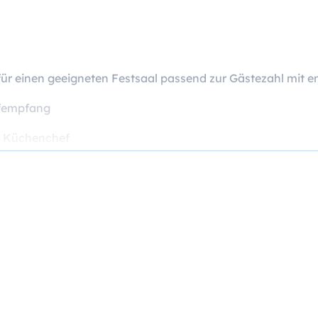
ür einen geeigneten Festsaal passend zur Gästezahl mit e
ifempfang
ut Küchenchef
n (Sekt, Wein und Bier laut Hotel, alkoholfreie Getränke, 