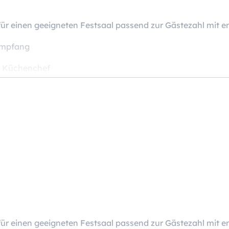
ür einen geeigneten Festsaal passend zur Gästezahl mit e
fempfang
ut Küchenchef
en (alkoholfreie Getränke, Tee und Kaffeespezialitäten)
ür einen geeigneten Festsaal passend zur Gästezahl mit e