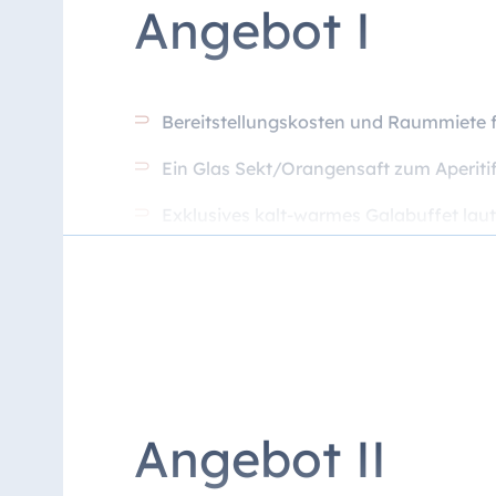
Angebot I
Bereitstellungskosten und Raummiete f
Ein Glas Sekt/Orangensaft zum Aperit
Exklusives kalt-warmes Galabuffet la
Getränke für die Dauer von sechs Stunde
Preis pro Person: 129 €*
Angebot II