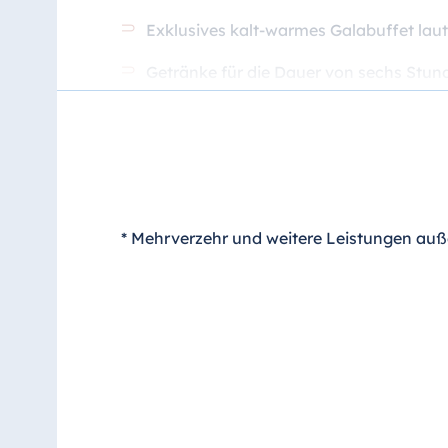
Exklusives kalt-warmes Galabuffet la
Getränke für die Dauer von sechs Stund
Preis pro Person: 103 €*
* Mehrverzehr und weitere Leistungen auß