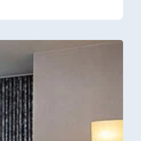
ilie im Paketpreis inkludiert sind. Zur
er des Kindes ausschließlich im
m Kind bis einschließlich 17 Jahre