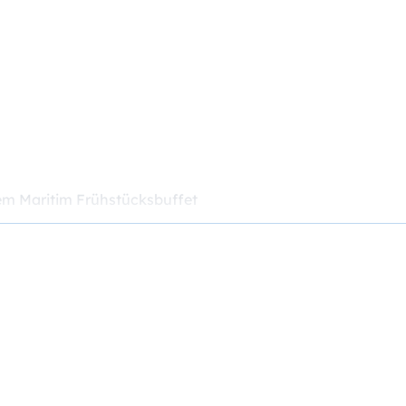
gem Maritim Frühstücksbuffet
den)
(Freie Fahrt im öffentlichen Personennahverkehr sowie ve
 Freizeit und Wellnessangeboten)
ie am Anreisetag