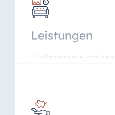
Leistungen
2 x Übernachtung inklusive reichhalti
Hop-on Hop-off Tour (Dauer ca. 2 Stun
Bonn Regio WelcomeCard für 24 Stunden 
Ermäßigungen bei Sehenswürdigkeiten,
Begrüßungsgeschenk von HARIBO
Burger mit Pommes für die ganze Famil