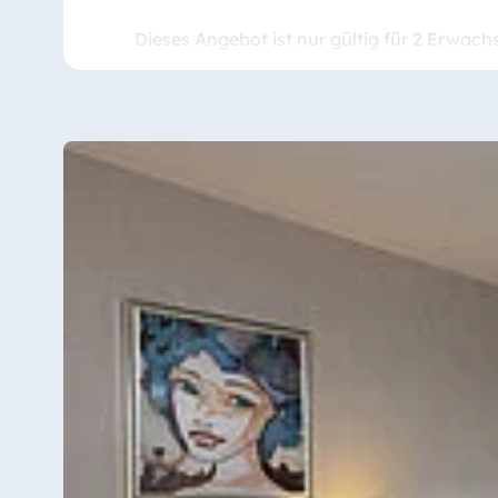
Dieses Angebot ist nur gültig für 2 Erwach
Wir bitten um Beachtung, dass bereits säm
Vermeidung von Missverständnissen möchten
Bemerkungsfeld der Reservierung anzugeben
buchbar.