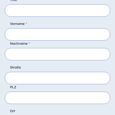
Vorname
*
Nachname
*
Straße
PLZ
Ort