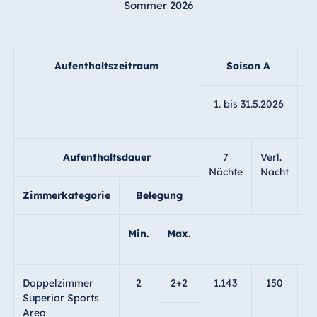
Sommer 2026
Aufenthaltszeitraum
Saison A
1. bis 31.5.2026
1
Aufenthaltsdauer
7
Verl.
Nächte
Nacht
N
Zimmerkategorie
Belegung
Min.
Max.
Doppelzimmer
2
2+2
1.143
150
1
Superior Sports
Area