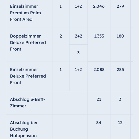
Einzelzimmer
1
1+2
2.046
279
2
Premium Palm
Front Area
Doppelzimmer
2
2+2
1.353
180
1
Deluxe Preferred
Front
3
Einzelzimmer
1
1+2
2.088
285
2
Deluxe Preferred
Front
Abschlag 3-Bett-
21
3
Zimmer
Abschlag bei
84
12
Buchung
Halbpension