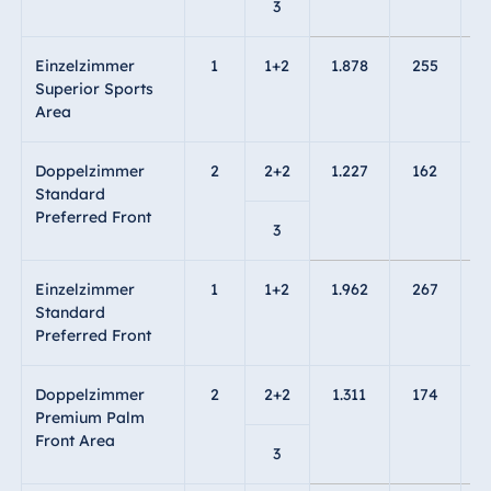
3
Einzelzimmer
1
1+2
1.878
255
1
Superior Sports
Area
Doppelzimmer
2
2+2
1.227
162
1
Standard
Preferred Front
3
Einzelzimmer
1
1+2
1.962
267
2
Standard
Preferred Front
Doppelzimmer
2
2+2
1.311
174
1
Premium Palm
Front Area
3