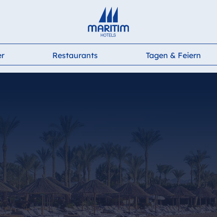
Deutsch
English
Français
Italiano
Español
er
Restaurants
Tagen & Feiern