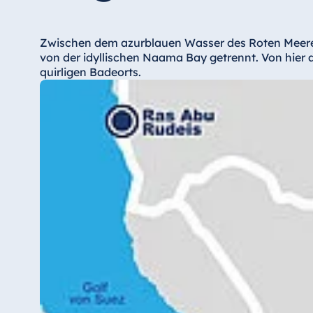
Hotel Düsseldorf
Hotel Frankfurt
Zwischen dem azurblauen Wasser des Roten Meeres 
Hotel am Schlossgarten Fulda
von der idyllischen Naama Bay getrennt. Von hier 
Airport Hotel Hannover
quirligen Badeorts.
Hotel Ingolstadt
Hotel Bellevue Kiel
Hotel Köln
Hotel Königswinter
Hotel Magdeburg
Hotel München
Hotel Stuttgart
Seehotel Timmendorfer Strand
TitiseeHotel Titisee-Neustadt
Strandhotel Travemünde
Hotel Ulm