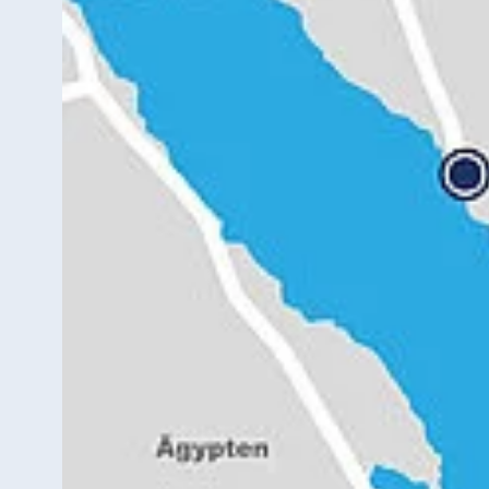
Star-Apart Hansa Hotel Wiesbaden
Hotel Würzburg
Ägypten
Jolie Ville Resort & Casino Sharm El
Sheikh
Albanien
Hotel Plaza Tirana
Resort Marina Bay