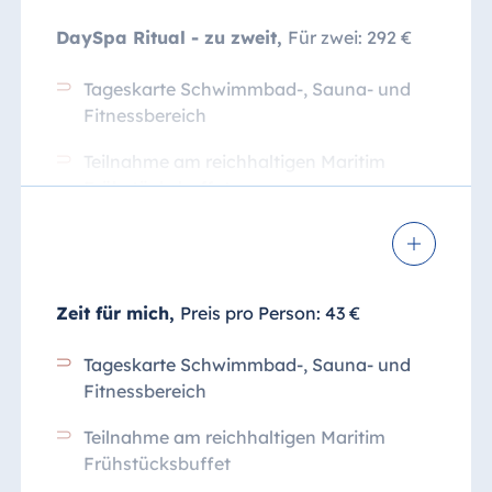
Minuten, pro Person: 129 €
DaySpa Ritual - zu zweit,
Für zwei: 292 €
Verwöhnfußbad
Tageskarte Schwimmbad-, Sauna- und
Fuß- und Beinmassage
Fitnessbereich
Relax-Rückenmassage
Teilnahme am reichhaltigen Maritim
Frühstücksbuffet
Hand- und Armpackung
Wellness-Snack
Wellness,
Dauer ca. 70 Minuten, pro
Person: 145 €
Tee und Wasser in der Wellness Lounge
Zeit für mich,
Preis pro Person: 43 €
Verwöhnfußbad
Verwöhn-Ritual von 90 Minuten:
Creme Körperpackung
Tageskarte Schwimmbad-, Sauna- und
Verwöhnfußbad
Fitnessbereich
Relax-Rückenmassage
Peelingmassage Garshan
Teilnahme am reichhaltigen Maritim
Gesichtsmassage
Frühstücksbuffet
Creme Ganzkörpermassage