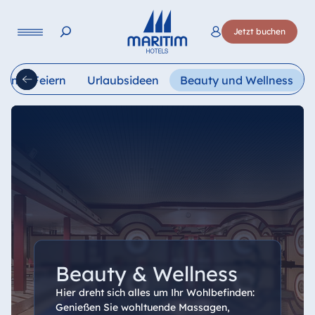
Sprache
Jetzt buchen
Deutsch
English
Français
Italiano
Esp
gen & Feiern
Urlaubsideen
Beauty und Wellness
Beauty & Wellness
Hier dreht sich alles um Ihr Wohlbefinden:
Genießen Sie wohltuende Massagen,