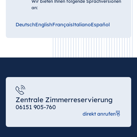
Wir bieten Ihnen folgende Sprachversionen
Buchbar nur in Verbindung mit einer
an:
Verwöhnbehandlung und/oder Verwöhn-
Ritual.
Deutsch
English
Français
Italiano
Español
Tageskarte
Schwimmbad-, Sauna- und Fitnessbereich
Preis pro Person: 12 €
Buchbar nur in Verbindung mit einer
Verwöhnbehandlung und/oder Verwöhn-
Ritual.
Zentrale Zimmerreservierung
06151 905-760
direkt anrufen