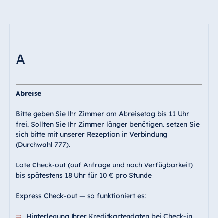
Malta
Antonine Hotel &
Spa Malta
A
Mauritius
Resort & Spa
Abreise
Mauritius
Bitte geben Sie Ihr Zimmer am Abreisetag bis 11 Uhr
frei. Sollten Sie Ihr Zimmer länger benötigen, setzen Sie
sich bitte mit unserer Rezeption in Verbindung
(Durchwahl 777).
Late Check-out (auf Anfrage und nach Verfügbarkeit)
bis spätestens 18 Uhr für 10 € pro Stunde
Express Check-out — so funktioniert es:
Hinterlegung Ihrer Kreditkartendaten bei Check-in