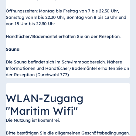
Blue Albena
Hotel Amelia
Öffnungszeiten: Montag bis Freitag von 7 bis 22.30 Uhr,
Samstag von 8 bis 22.30 Uhr, Sonntag von 8 bis 13 Uhr und
von 15 Uhr bis 22.30 Uhr
Handtücher/Bademäntel erhalten Sie an der Rezeption.
China
Hotel Taicang
Sauna
Garden
Die Sauna befindet sich im Schwimmbadbereich. Nähere
Hotel &
Informationen und Handtücher/Bademäntel erhalten Sie an
Conference
der Rezeption (Durchwahl 777)
Center Taicang
WLAN-Zugang
Italien
"Maritim Wifi"
Resort Calabria
Die Nutzung ist kostenfrei.
Bitte bestätigen Sie die allgemeinen Geschäftsbedingungen.