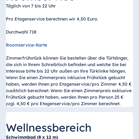
Täglich von 7 bis 22 Uhr
Ägypten
Pro Etagenservice berechnen wir 4,50 Euro.
Jolie Ville Resort
& Casino Sharm
Durchwahl 718
El Sheikh
Roomservice-Karte
Zimmerfrühstück können Sie bestellen über die Türhänger,
Albanien
die sich in Ihrem Schreibtisch befinden und welche Sie bei
Interesse bitte bis 22 Uhr außen an Ihre Türklinke hängen.
Hotel Plaza
Wenn Sie einen Zimmerpreis inklusive Frühstück gebucht
Tirana
haben, werden Ihnen pro Etagenservice/pro Zimmer 4,50 €
Resort Marina
zusätzlich berechnet. Wenn Sie einen Zimmerpreis exklusive
Bay
Frühstück gebucht haben, werden Ihnen pro Person 25 €
zzgl. 4,50 € pro Etagenservice/pro Zimmer berechnet.
Wellnessbereich
Bulgarien
Hotel Paradise
Schwimmbad (8 x 12 m)