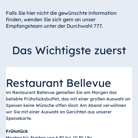
Hotel Bonn
Hotel Bremen
Falls Sie hier nicht die gewünschte Information
finden, wenden Sie sich gern an unser
Hotel Darmstadt
Empfangsteam unter der Durchwahl 777.
Hotel Dresden
Hotel Düsseldorf
Das Wichtigste zuerst
Hotel Frankfurt
Hotel am
Schlossgarten
Fulda
Restaurant Bellevue
Airport Hotel
Hannover
Im Restaurant Bellevue genießen Sie am Morgen das
beliebte Frühstücksbuffet, das mit einer großen Auswahl an
Hotel Ingolstadt
Speisen keine Wünsche offen lässt. Am Abend verwöhnen
Hotel Bellevue
wir Sie mit einer Auswahl an Gerichten aus unserer
Kiel
Speisekarte.
Hotel Köln
Frühstück
Hotel
Montag bis Freitag von 6.30 bis 10.30 Uhr