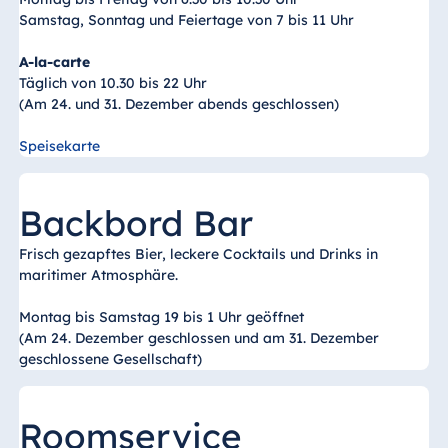
Königswinter
Samstag, Sonntag und Feiertage von 7 bis 11 Uhr
Hotel Magdeburg
A-la-carte
Hotel München
Täglich von 10.30 bis 22 Uhr
Hotel Stuttgart
(Am 24. und 31. Dezember abends geschlossen)
Seehotel
Speisekarte
Timmendorfer
Strand
TitiseeHotel
Backbord Bar
Titisee-Neustadt
Frisch gezapftes Bier, leckere Cocktails und Drinks in
Strandhotel
maritimer Atmosphäre.
Travemünde
Hotel Ulm
Montag bis Samstag 19 bis 1 Uhr geöffnet
(Am 24. Dezember geschlossen und am 31. Dezember
Star-Apart Hansa
geschlossene Gesellschaft)
Hotel Wiesbaden
Hotel Würzburg
Roomservice