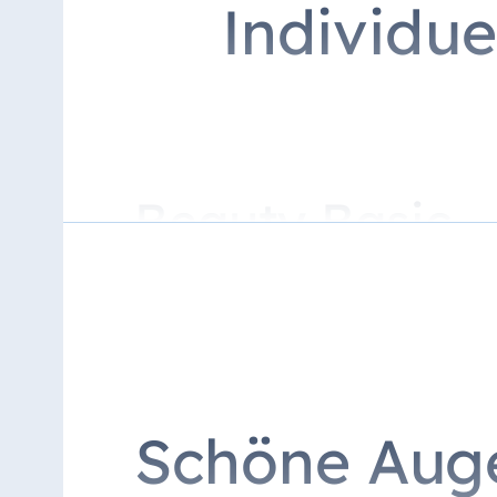
Individue
Beauty Basic
Reinigung, Peeling, Vapozon, entfernen v
Mit Scrubber (Tiefenreinigungsgerät): 94
AquaFacial – 
Schöne Aug