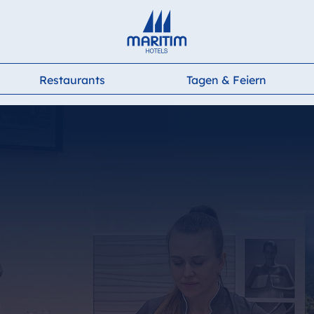
Deutsch
English
Français
Italiano
Español
Restaurants
Tagen & Feiern