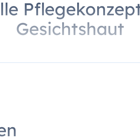
lle Pflegekonzept
Gesichtshaut
on Hautunreinheiten, Augenbrauenkorrektur, Wirkstoffampu
 € | 90 Min.
Apparative Gesichts
en