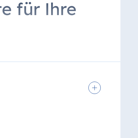
e für Ihre
lle, Gesichts- & Dekolletémassage.
behandlung