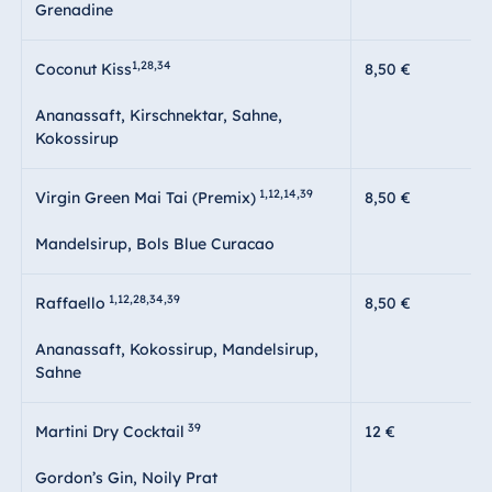
Grenadine
1,28,34
Coconut Kiss
8,50 €
Ananassaft, Kirschnektar, Sahne,
Kokossirup
1,12,14,39
Virgin Green Mai Tai (Premix)
8,50 €
Mandelsirup, Bols Blue Curacao
1,12,28,34,39
Raffaello
8,50 €
Ananassaft, Kokossirup, Mandelsirup,
Sahne
39
Martini Dry Cocktail
12 €
Gordon’s Gin, Noily Prat