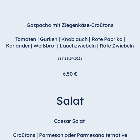
Malta
Antonine Hotel &
Spa Malta
Gazpacho mit Ziegenkäse-Croûtons
Tomaten | Gurken | Knoblauch | Rote Paprika |
Koriander | Weißbrot | Lauchzwiebeln | Rote Zwiebeln
Mauritius
(27,28,34,511)
Resort & Spa
Mauritius
6,50 €
Salat
Caesar Salat
Croûtons | Parmesan oder Parmesanalternative