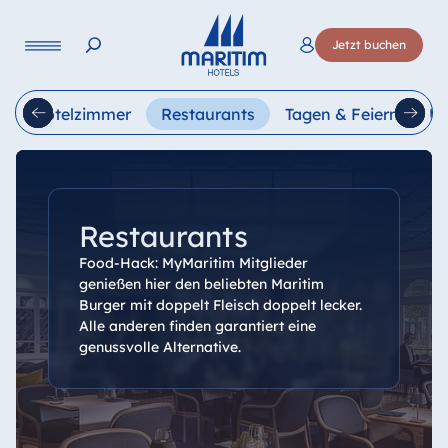
Sprache
Jetzt buchen
Deutsch
English
t
Hotelzimmer
Restaurants
Tagen & Feiern
Ur
Restaurants
Food-Hack: MyMaritim Mitglieder
genießen hier den beliebten Maritim
Burger mit doppelt Fleisch doppelt lecker.
Alle anderen finden garantiert eine
genussvolle Alternative.