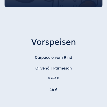
Ägypten
Jolie Ville Resort
& Casino Sharm
El Sheikh
Vorspeisen
Albanien
Hotel Plaza
Carpaccio vom Rind
Tirana
Olivenöl | Parmesan
Resort Marina
Bay
(1,30,34)
16 €
Bulgarien
Hotel Paradise