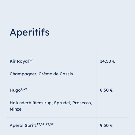
Aperitifs
39
Kir Royal
14,50 €
Champagner, Crème de Cassis
1,39
Hugo
8,50 €
Holunderblütensirup, Sprudel, Prosecco,
Minze
12,14,23,39
Aperol Spritz
9,50 €