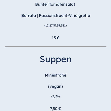
Blue Albena
Bunter Tomatensalat
Hotel Amelia
Burrata | Passionsfrucht-Vinaigrette
(12,27,37,39,511)
China
13 €
Hotel Taicang
Garden
Hotel &
Suppen
Conference
Center Taicang
Minestrone
Italien
(vegan)
Resort Calabria
(2, 36)
7,50 €