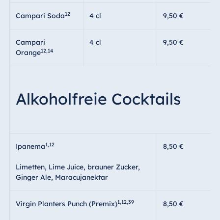
12
Campari Soda
4 cl
9,50 €
Campari
4 cl
9,50 €
12,14
Orange
Alkoholfreie Cocktails
1,12
Ipanema
8,50 €
Limetten, Lime Juice, brauner Zucker,
Ginger Ale, Maracujanektar
1,12,39
Virgin Planters Punch (Premix)
8,50 €