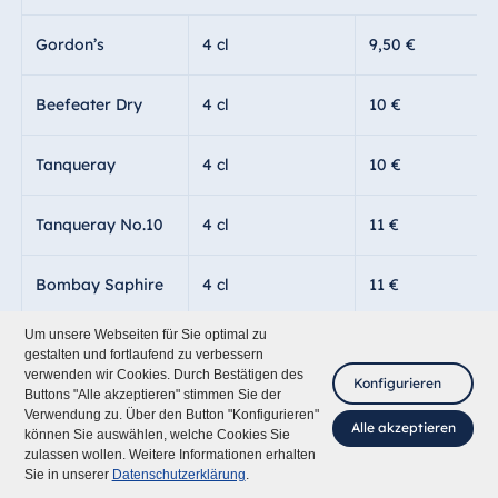
Gordon’s
4 cl
9,50 €
Beefeater Dry
4 cl
10 €
Tanqueray
4 cl
10 €
Tanqueray No.10
4 cl
11 €
Bombay Saphire
4 cl
11 €
Um unsere Webseiten für Sie optimal zu
The Duke
4 cl
11 €
gestalten und fortlaufend zu verbessern
verwenden wir Cookies. Durch Bestätigen des
Konfigurieren
Buttons "Alle akzeptieren" stimmen Sie der
Hendrick’s
4 cl
12 €
Verwendung zu. Über den Button "Konfigurieren"
Alle akzeptieren
können Sie auswählen, welche Cookies Sie
zulassen wollen. Weitere Informationen erhalten
Fragen Sie mich
Monkey 47
4 cl
13 €
Sie in unserer
Datenschutzerklärung
.