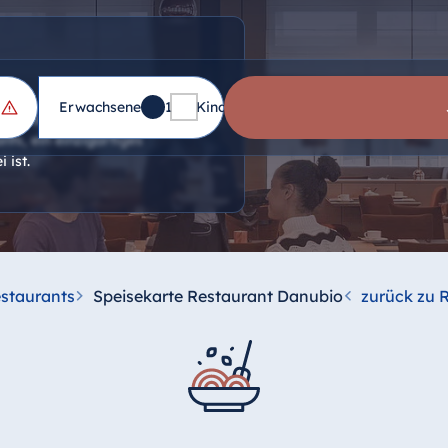
Erwachsene
1
Kinder
0
ge Frühstücksbuffet,
nts, ein einzigartiges
 ist.
staurants
Speisekarte Restaurant Danubio
zurück zu 