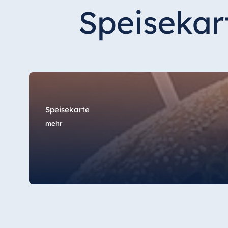
Hotel Düsseldorf
Speisekar
Hotel Frankfurt
Hotel am Schlossgarten Fulda
Airport Hotel Hannover
Hotel Ingolstadt
Hotel Bellevue Kiel
Hotel Köln
Speisekarte
Hotel Königswinter
mehr
Hotel Magdeburg
Hotel München
Hotel Stuttgart
Seehotel Timmendorfer Strand
TitiseeHotel Titisee-Neustadt
Strandhotel Travemünde
Hotel Ulm