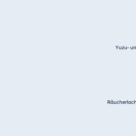
Bulgarien
Hotel Paradise Blue Albena
Hotel Amelia
Yuzu- un
China
Hotel Taicang Garden
Hotel & Conference Center Taicang
Italien
Räucherlachs
Resort Calabria
Malta