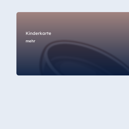
Star-Apart Hansa Hotel Wiesbaden
Hotel Würzburg
Kinderkarte
mehr
Ägypten
Jolie Ville Resort & Casino Sharm El
Sheikh
Albanien
Hotel Plaza Tirana
Resort Marina Bay