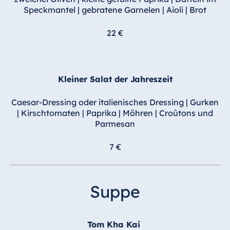
Malta
Speckmantel | gebratene Garnelen | Aioli | Brot
Antonine Hotel &
22 €
Spa Malta
Kleiner Salat der Jahreszeit
Mauritius
Resort & Spa
Caesar-Dressing oder italienisches Dressing | Gurken
Mauritius
| Kirschtomaten | Paprika | Möhren | Croûtons und
Parmesan
7 €
Suppe
Tom Kha Kai