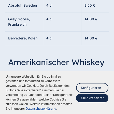
Absolut, Sweden
4 cl
8,50 €
Grey Goose,
4 cl
14,00 €
Frankreich
Belvedere, Polen
4 cl
14,00 €
Amerikanischer Whiskey
Um unsere Webseiten für Sie optimal zu
gestalten und fortlaufend zu verbessern
verwenden wir Cookies. Durch Bestätigen des
Jim Beam,
4 cl
10,50 €
Konfigurieren
Buttons "Alle akzeptieren" stimmen Sie der
Kentucky Burbon
Verwendung zu. Über den Button "Konfigurieren"
Alle akzeptieren
können Sie auswählen, welche Cookies Sie
zulassen wollen. Weitere Informationen erhalten
Fragen Sie mich
Maker’s Mark,
4 cl
11,00 €
Sie in unserer
Datenschutzerklärung
.
Kentucky Bourbon