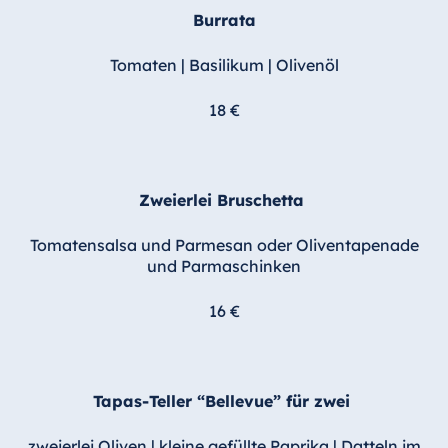
Blue Albena
Burrata
Hotel Amelia
Tomaten | Basilikum | Olivenöl
18 €
China
Hotel Taicang
Garden
Zweierlei Bruschetta
Hotel &
Conference
Tomatensalsa und Parmesan oder Oliventapenade
Center Taicang
und Parmaschinken
16 €
Italien
Resort Calabria
Tapas-Teller “Bellevue” für zwei
zweierlei Oliven | kleine gefüllte Paprika | Datteln im