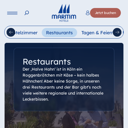
Sprache
Jetzt buchen
Deutsch
English
n
Hotelzimmer
Restaurants
Tagen & Feiern
Ur
Restaurants
Der ‚Halve Hahn‘ ist in Köln ein
Roggenbrötchen mit Käse – kein halbes
Hähnchen! Aber keine Sorge, in unseren
drei Restaurants und der Bar gibt’s noch
viele weitere regionale und internationale
Leckerbissen.