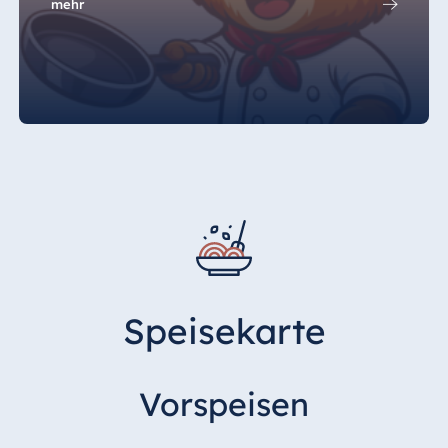
mehr
Ägypten
Jolie Ville Resort
& Casino Sharm
El Sheikh
Albanien
Hotel Plaza
Tirana
Resort Marina
Bay
Speisekarte
Vorspeisen
Bulgarien
Hotel Paradise