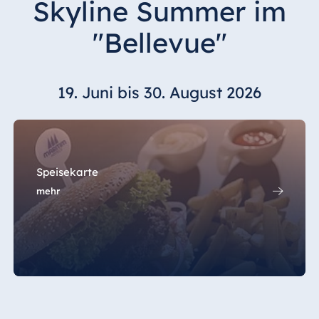
Skyline Summer im
Hotel Bonn
Hotel Bremen
"Bellevue"
Hotel Darmstadt
Hotel Dresden
19. Juni bis 30. August 2026
Hotel Düsseldorf
Hotel Frankfurt
Hotel am
Schlossgarten
Fulda
Speisekarte
Airport Hotel
mehr
Hannover
Hotel Ingolstadt
Hotel Bellevue
Kiel
Hotel Köln
Hotel