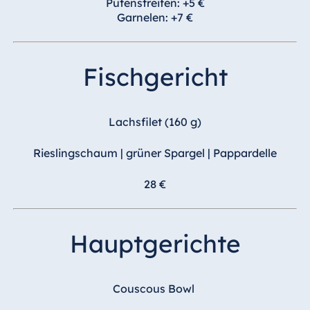
Blue Albena
Putenstreifen: +5 €
Garnelen: +7 €
Hotel Amelia
Fischgericht
China
Hotel Taicang
Lachsfilet (160 g)
Garden
Hotel &
Rieslingschaum | grüner Spargel | Pappardelle
Conference
Center Taicang
28 €
Hauptgerichte
Italien
Resort Calabria
Couscous Bowl