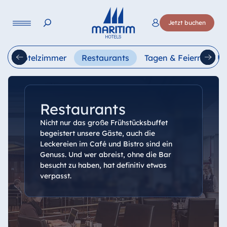
Sprache
Jetzt buchen
Deutsch
English
t
Hotelzimmer
Restaurants
Tagen & Feiern
Ur
Restaurants
Nicht nur das große Frühstücksbuffet
begeistert unsere Gäste, auch die
Leckereien im Café und Bistro sind ein
Genuss. Und wer abreist, ohne die Bar
besucht zu haben, hat definitiv etwas
verpasst.