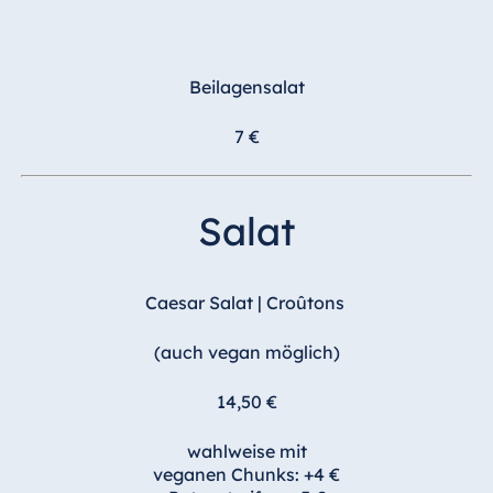
Ägypten
Jolie Ville Resort
Beilagensalat
& Casino Sharm
El Sheikh
7 €
Salat
Albanien
Hotel Plaza
Tirana
Caesar Salat |
Croûtons
Resort Marina
Bay
(auch vegan möglich)
14,50 €
Bulgarien
wahlweise mit
Hotel Paradise
veganen Chunks: +4 €