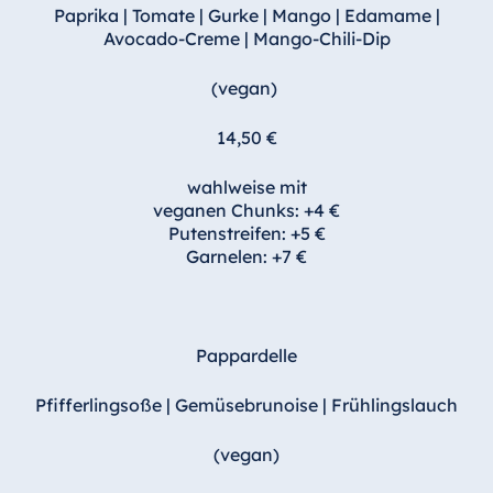
Paprika | Tomate | Gurke | Mango | Edamame |
Malta
Avocado-Creme | Mango-Chili-Dip
Antonine Hotel &
Spa Malta
(vegan)
14,50 €
Mauritius
wahlweise mit
veganen Chunks: +4 €
Resort & Spa
Putenstreifen: +5 €
Mauritius
Garnelen: +7 €
Pappardelle
Pfifferlingsoße | Gemüsebrunoise | Frühlingslauch
(vegan)