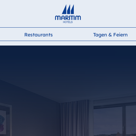
Deutsch
English
Français
Italiano
Español
Restaurants
Tagen & Feiern