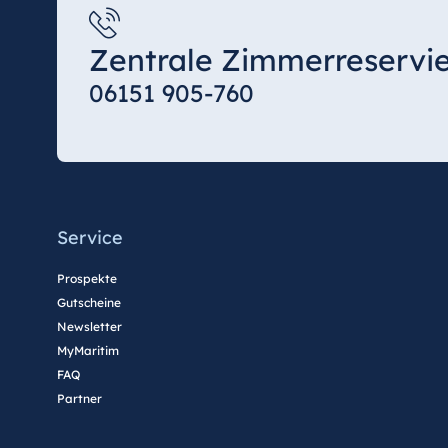
Bulgarien
Hotel Paradise Blue Albena
Zentrale Zimmerreservi
Hotel Amelia
06151 905-760
China
Hotel Taicang Garden
Hotel & Conference Center Taicang
Service
Prospekte
Gutscheine
Italien
Newsletter
Resort Calabria
MyMaritim
FAQ
Partner
Malta