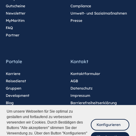
Gutscheine
Compliance
Newsletter
Umwelt- und Sozialmaßnahmen
MyMaritim
Presse
FAQ
Partner
Portale
Kontakt
Karriere
Kontaktformular
Reisedienst
AGB
Gruppen
Datenschutz
Development
Impressum
Blog
Barrierefreiheitserklärung
Cookie-Einstellungen
Um unsere Webseiten für Sie optimal zu
gestalten und fortlaufend zu verbessern
verwenden wir Cookies. Durch Bestätigen des
Konfigurieren
Buttons "Alle akzeptieren" stimmen Sie der
Verwendung zu. Über den Button "Konfigurieren"