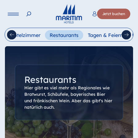
Sprache
Jetzt buchen
Deutsch
English
g
Hotelzimmer
Restaurants
Tagen & Feiern
Ur
Restaurants
Hier gibt es viel mehr als Regionales wie
Bratwurst, Schäufele, bayerisches Bier
und fränkischen Wein. Aber das gibt's hier
natürlich auch.