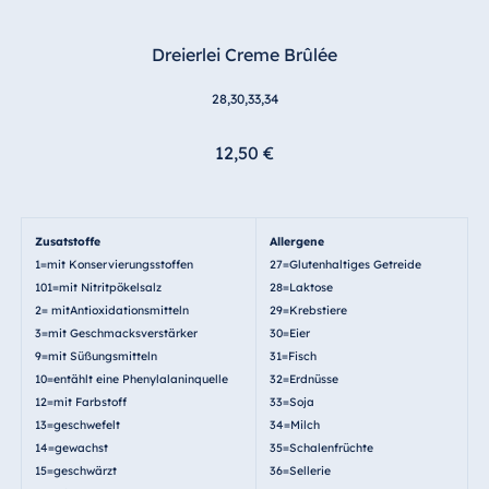
Dreierlei Creme Brûlée
28,30,33,34
12,50 €
Zusatstoffe
Allergene
1=mit Konservierungsstoffen
27=Glutenhaltiges Getreide
101=mit Nitritpökelsalz
28=Laktose
2= mitAntioxidationsmitteln
29=Krebstiere
3=mit Geschmacksverstärker
30=Eier
9=mit Süßungsmitteln
31=Fisch
10=entählt eine Phenylalaninquelle
32=Erdnüsse
12=mit Farbstoff
33=Soja
13=geschwefelt
34=Milch
14=gewachst
35=Schalenfrüchte
15=geschwärzt
36=Sellerie