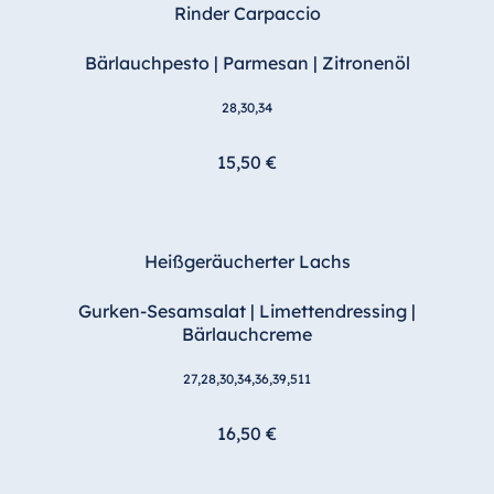
Rinder Carpaccio
Ägypten
Bärlauchpesto | Parmesan | Zitronenöl
Jolie Ville Resort
& Casino Sharm
28,30,34
El Sheikh
15,50 €
Albanien
Hotel Plaza
Heißgeräucherter Lachs
Tirana
Gurken-Sesamsalat | Limettendressing |
Resort Marina
Bärlauchcreme
Bay
27,28,30,34,36,39,511
16,50 €
Bulgarien
Hotel Paradise