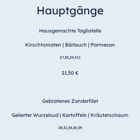
Malta
Hauptgänge
Antonine Hotel &
Spa Malta
Hausgemachte Tagliatelle
Kirschtomaten | Bärlauch | Parmesan
Mauritius
27,30,34,511
Resort & Spa
Mauritius
21,50 €
Gebratenes Zanderfilet
Gelierter Wurzelsud | Kartoffeln | Kräuterschaum
28,31,34,36,39