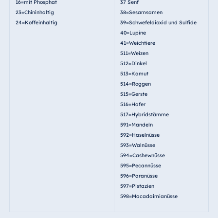
16=mit Phosphat
37 Senf
23=Chininhaltig
38=Sesamsamen
24=Koffeinhaltig
39=Schwefeldioxid und Sulfide
40=Lupine
41=Weichtiere
511=Weizen
512=Dinkel
513=Kamut
514=Roggen
515=Gerste
516=Hafer
517=Hybridstämme
591=Mandeln
592=Haselnüsse
593=Walnüsse
594=Cashewnüsse
595=Pecannüsse
596=Paranüsse
597=Pistazien
598=Macadaimianüsse