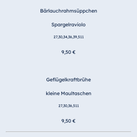
Blue Albena
Hotel Amelia
Bärlauchrahmsüppchen
Spargelraviolo
27,30,34,36,39,511
China
Hotel Taicang
9,50 €
Garden
Hotel &
Conference
Center Taicang
Geflügelkraftbrühe
kleine Maultaschen
Italien
27,30,36,511
Resort Calabria
9,50 €