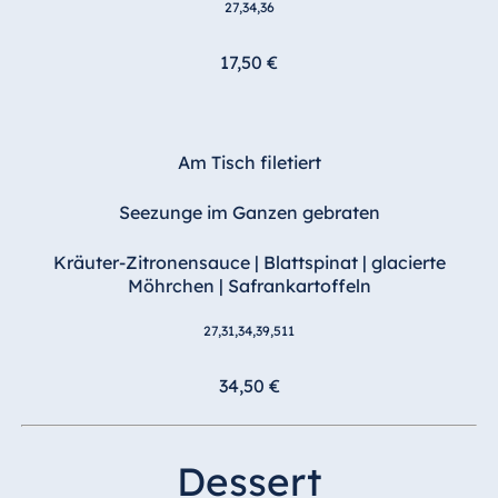
27,34,36
17,50 €
Am Tisch filetiert
Seezunge im Ganzen gebraten
Kräuter-Zitronensauce | Blattspinat | glacierte
Möhrchen | Safrankartoffeln
27,31,34,39,511
34,50 €
Dessert