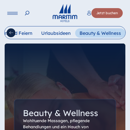
Sprache
Jetzt buchen
Deutsch
English
Français
Italiano
Esp
gen und Feiern
Urlaubsideen
Beauty & Wellness
Beauty & Wellness
Wohltuende Massagen, pflegende
Behandlungen und ein Hauch von