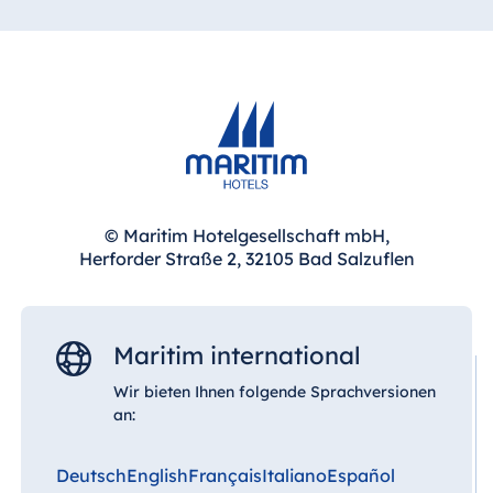
Maske und erleben Sie eine Energie-Massage
für intensive Entspannung.
55 Minuten | 130 €
Reiki Körperbehandlung mit Edelsteinen
Eine Körperbehandlung mit tausendfach
polierten, warmen Jaspis überträgt mit
sanften Schwingungen Ruhe, Kraft und
Energie.
55 Minuten | 130 €
© Maritim Hotelgesellschaft mbH,
Herforder Straße 2, 32105 Bad Salzuflen
Reiki Rückenmassage
30 Minuten | 100 €
Maritim international
Wir bieten Ihnen folgende Sprachversionen
an:
Deutsch
English
Français
Italiano
Español