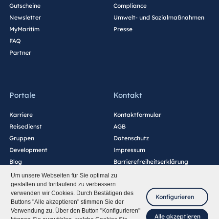
Gutscheine
Compliance
Newsletter
Umwelt- und Sozialmaßnahmen
MyMaritim
Presse
FAQ
Partner
Portale
Kontakt
Karriere
Kontaktformular
Reisedienst
AGB
Gruppen
Datenschutz
Development
Impressum
Blog
Barrierefreiheitserklärung
Cookie-Einstellungen
Um unsere Webseiten für Sie optimal zu
gestalten und fortlaufend zu verbessern
verwenden wir Cookies. Durch Bestätigen des
Konfigurieren
Buttons "Alle akzeptieren" stimmen Sie der
Verwendung zu. Über den Button "Konfigurieren"
Alle akzeptieren