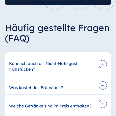
Häufig gestellte Fragen
(FAQ)
Kann ich auch als Nicht-Hotelgast
frühstücken?
Ja, das Frühstücksbuffet in den Maritim Hotels
steht allen Gästen offen, ob Hotelgast oder
Was kostet das Frühstück?
Außer-Haus Gast.
Der Preis für das Frühstücksbuffet variiert je
nach Maritim Hotel und Standort.
Welche Getränke sind im Preis enthalten?
In der Regel bewegen sich die Preise für
Im Frühstückspreis enthalten sind Kaffee und