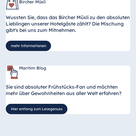
Bircher Müsli
Weihnachten, Ostern oder Muttertag.
Wussten Sie, dass das Bircher Müsli zu den absoluten
Hier geht's zu den Online-Gutscheinen
Lieblingen unserer Hotelgäste zählt? Die Mischung
gibt's bei uns zum Mitnehmen.
mehr Informationen
Maritim Blog
Sie sind absoluter Frühstücks-Fan und möchten
mehr über Gewohnheiten aus aller Welt erfahren?
Hier entlang zum Lesegenuss