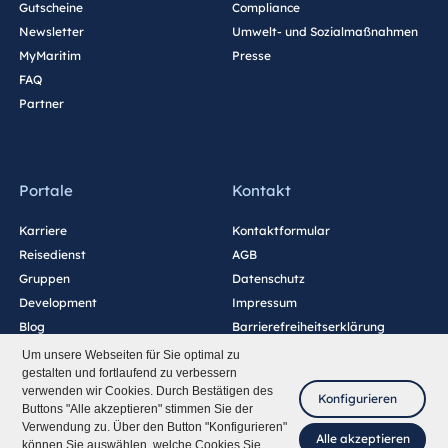
Gutscheine
Compliance
Newsletter
Umwelt- und Sozialmaßnahmen
MyMaritim
Presse
FAQ
Partner
Portale
Kontakt
Karriere
Kontaktformular
Reisedienst
AGB
Gruppen
Datenschutz
Development
Impressum
Blog
Barrierefreiheitserklärung
Cookie-Einstellungen
Um unsere Webseiten für Sie optimal zu
gestalten und fortlaufend zu verbessern
verwenden wir Cookies. Durch Bestätigen des
Konfigurieren
Buttons "Alle akzeptieren" stimmen Sie der
Verwendung zu. Über den Button "Konfigurieren"
Alle akzeptieren
können Sie auswählen, welche Cookies Sie