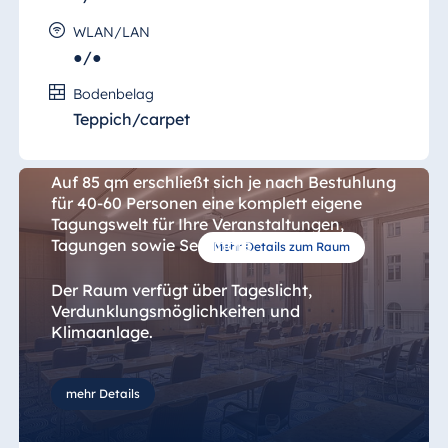
WLAN/LAN
●/●
Salon 3
Bodenbelag
Auf der Konferenzetage des Maritim Hotels
Teppich/carpet
befindet sich unser Tagungsraum "Salon 3".
Auf 85 qm erschließt sich je nach Bestuhlung
für 40-60 Personen eine komplett eigene
Tagungswelt für Ihre Veranstaltungen,
Tagungen sowie Seminare.
Mehr Details zum Raum
Der Raum verfügt über Tageslicht,
Verdunklungsmöglichkeiten und
Klimaanlage.
Der Tagungsraum eignet sich hervorragend
mehr Details
für wichtige Besprechungen,
Produktpräsentationen und Feierlichkeiten.