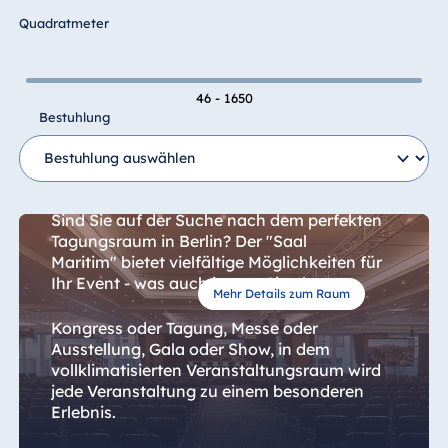
Hotel Bonn
Quadratmeter
Hotel Bremen
Hotel Darmstadt
46 - 1650
Hotel Dresden
Bestuhlung
Hotel Düsseldorf
Hotel Frankfurt
Saal Maritim A/B/C
Hotel am
Schlossgarten
Sind Sie auf der Suche nach dem perfekten
Fulda
Tagungsraum in Berlin? Der "Saal
Maritim" bietet vielfältige Möglichkeiten für
Airport Hotel
Ihr Event - was auch immer Sie planen.
Hannover
Mehr Details zum Raum
Hotel Ingolstadt
Kongress oder Tagung, Messe oder
Ausstellung, Gala oder Show, in dem
Hotel Bellevue
vollklimatisierten Veranstaltungsraum wird
Kiel
jede Veranstaltung zu einem besonderen
Hotel Köln
Erlebnis.
Hotel