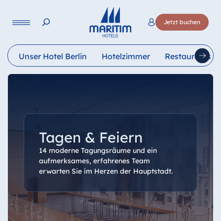
Sprache
Jetzt buchen
Deutsch
English
Français
Italiano
Esp
Unser Hotel Berlin
Hotelzimmer
Restaurants
Tagen & Feiern
14 moderne Tagungsräume und ein
aufmerksames, erfahrenes Team
erwarten Sie im Herzen der Hauptstadt.