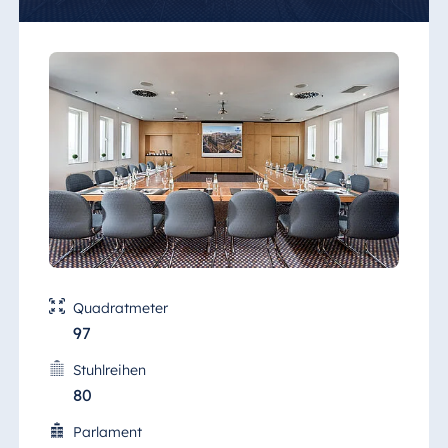
moderne Präsentationstechnik zur
Verfügung.
Auf Wunsch versorgen wir Sie auch während
Ihrer Schulungen mit erstklassigen
Cateringspezialitäten im Raum.
Quadratmeter
97
Stuhlreihen
80
Parlament