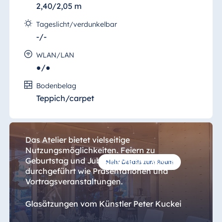
2,40/2,05 m
Tageslicht/verdunkelbar
-/-
WLAN/LAN
Showroom + Eventlocation
●/●
Atelier
Bodenbelag
Mit der Eventlocation Atelier ist die
Teppich/carpet
Hauptstadt um eine fantastische Location
reicher geworden.
Das Atelier bietet vielseitige
Nutzungsmöglichkeiten. Feiern zu
Geburtstag und Jubiläen werden ebenso
Mehr Details zum Raum
durchgeführt wie Präsentationen und
Vortragsveranstaltungen.
Glasätzungen vom Künstler Peter Kuckei
sorgen für eine ganz besondere Atmosphäre,