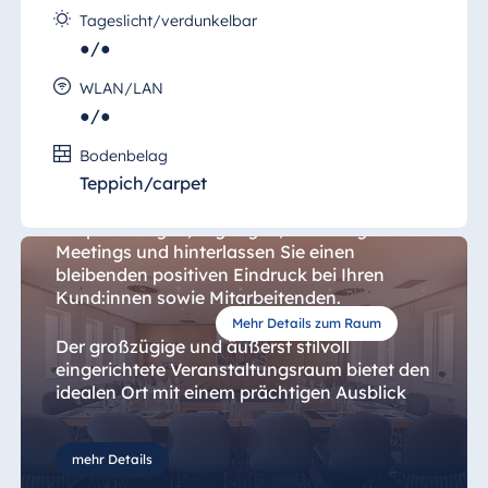
Tageslicht/verdunkelbar
●/●
WLAN/LAN
●/●
Dachsalon
Bodenbelag
Nutzen Sie das repräsentative und exklusive
Teppich/carpet
Ambiente des "Dachsalons" für Ihre
Besprechungen, Tagungen, Schulungen oder
Meetings und hinterlassen Sie einen
bleibenden positiven Eindruck bei Ihren
Kund:innen sowie Mitarbeitenden.
Mehr Details zum Raum
Der großzügige und äußerst stilvoll
eingerichtete Veranstaltungsraum bietet den
idealen Ort mit einem prächtigen Ausblick
über Berlin.
mehr Details
Neben dem komfortabel und repräsentativ
eingerichteten Konferenzraum, steht Ihnen