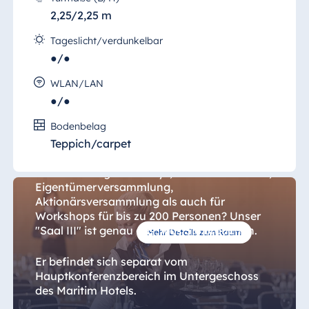
2,25/2,25 m
Tageslicht/verdunkelbar
●/●
WLAN/LAN
●/●
Saal III
Bodenbelag
Teppich/carpet
Sie suchen einen idealen Platz für die
Durchführung von Partys, Weihnachtsfeiern,
Eigentümerversammlung,
Aktionärsversammlung als auch für
Workshops für bis zu 200 Personen? Unser
"Saal III" ist genau das, was Sie brauchen.
Mehr Details zum Raum
Er befindet sich separat vom
Hauptkonferenzbereich im Untergeschoss
des Maritim Hotels.