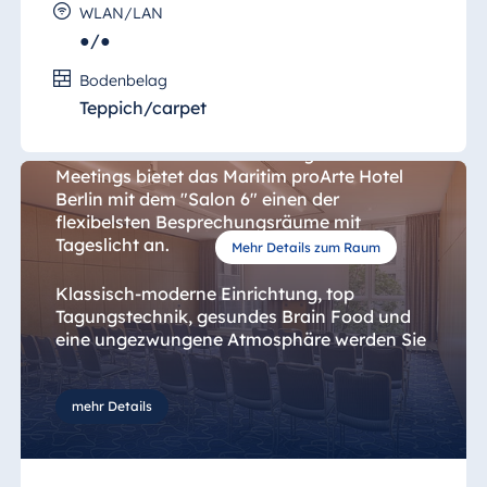
WLAN/LAN
●/●
Salon 6
Bodenbelag
Teppich/carpet
Für Seminar, Eigentümerversammlung,
Pressekonferenzen und mittelgroße
Meetings bietet das Maritim proArte Hotel
Berlin mit dem "Salon 6" einen der
flexibelsten Besprechungsräume mit
Tageslicht an.
Mehr Details zum Raum
Klassisch-moderne Einrichtung, top
Tagungstechnik, gesundes Brain Food und
eine ungezwungene Atmosphäre werden Sie
zu besten Ideen für Ihr Geschäft anregen.
mehr Details
In klassischer Bestuhlung bringen Sie in
diesem Raum bis zu 60 Personen oder 30
Personen bei Block-Bestuhlung unter.