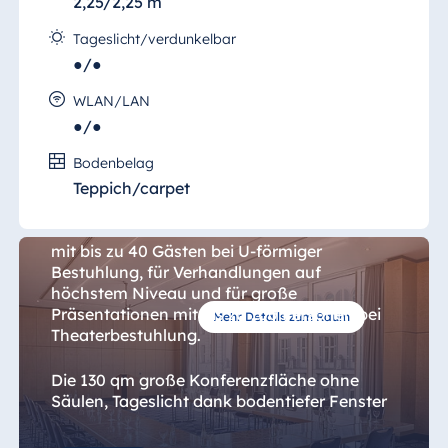
2,25/2,25 m
Tageslicht/verdunkelbar
●/●
WLAN/LAN
●/●
Salon 2
Bodenbelag
Teppich/carpet
Wir empfehlen unseren großen
Konferenzraum "Salon 2" für Konferenzen
mit bis zu 40 Gästen bei U-förmiger
Bestuhlung, für Verhandlungen auf
höchstem Niveau und für große
Präsentationen mit bis zu 100 Personen bei
Mehr Details zum Raum
Theaterbestuhlung.
Die 130 qm große Konferenzfläche ohne
Säulen, Tageslicht dank bodentiefer Fenster
oder künstliches Licht und stilvolles Design
schaffen ein komfortables Ambiente.