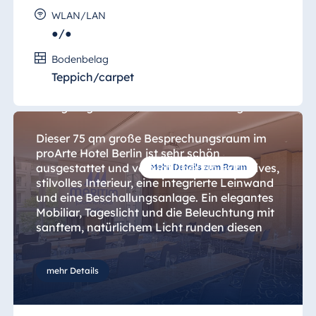
WLAN/LAN
●/●
Salon 7
Bodenbelag
Teppich/carpet
Tragen Sie erfolgreiche Veranstaltungen im
einzigartigen "Salon 7" mit idealer Lage aus.
Dieser 75 qm große Besprechungsraum im
proArte Hotel Berlin ist sehr schön
ausgestattet und verfügt über ein exklusives,
Mehr Details zum Raum
stilvolles Interieur, eine integrierte Leinwand
und eine Beschallungsanlage. Ein elegantes
Mobiliar, Tageslicht und die Beleuchtung mit
sanftem, natürlichem Licht runden diesen
eleganten Ort ab.
mehr Details
Unsere professionell geschulten
Mitarbeitenden haben stets ein offenes Ohr
für Sie und unterstützen Sie bei jedem Schritt