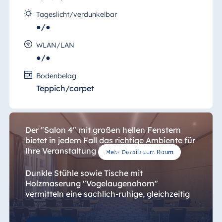
Tageslicht/verdunkelbar
●/●
WLAN/LAN
●/●
Salon 4
Bodenbelag
Tagungsplaner sind unterschiedlich. Genau
Teppich/carpet
wie ihre jeweiligen Ansprüche an einen
Tagungsraum.
Der "Salon 4" mit großen hellen Fenstern
bietet in jedem Fall das richtige Ambiente für
Ihre Veranstaltung im Herzen Berlins.
Mehr Details zum Raum
Dunkle Stühle sowie Tische mit
Holzmaserung "Vogelaugenahorn"
vermitteln eine sachlich-ruhige, gleichzeitig
kreative Atmosphäre.