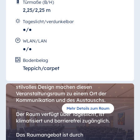
Blue Albena
Türmaße (B/H)
2,25/2,25 m
Hotel Amelia
Tageslicht/verdunkelbar
●/●
China
WLAN/LAN
●/●
Hotel Taicang
Saal II
Garden
Bodenbelag
Hotel &
Bei der Ausstattung des "Saal II" haben wir
Teppich/carpet
Conference
sehr auf die Details geachtet. Hochwertige
Center Taicang
Materialien und Möbel, klare Strukturen und
stilvolles Design machen diesen
Veranstaltungsraum zu einem Ort der
Kommunikation und des Austauschs.
Italien
Mehr Details zum Raum
Der Raum verfügt über Tageslicht, ist
Resort Calabria
klimatisiert und barrierefrei zugänglich.
Das Raumangebot ist durch