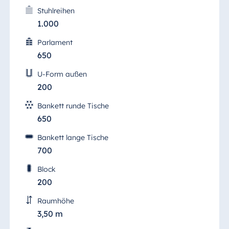
Stuhlreihen
Ägypten
1.000
Jolie Ville Resort
Parlament
& Casino Sharm
650
El Sheikh
U-Form außen
200
Albanien
Bankett runde Tische
650
Hotel Plaza
Tirana
Bankett lange Tische
Resort Marina
700
Bay
Block
200
Raumhöhe
Bulgarien
3,50 m
Hotel Paradise