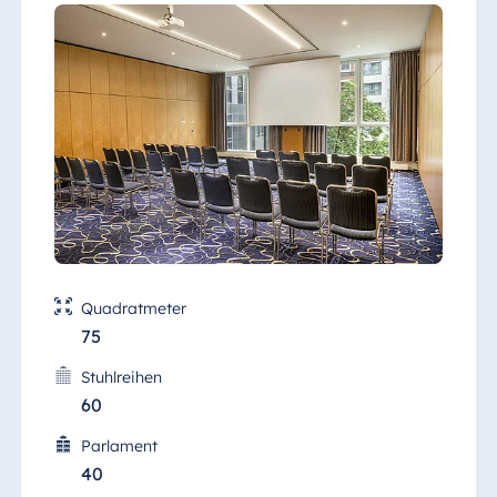
Unser professionelles Tagungs- und
Veranstaltungsteam des Hotels unterstützt
Sie gerne, damit Ihre Veranstaltung in Berlin
rundum erfolgreich abläuft.
Quadratmeter
75
Stuhlreihen
60
Parlament
40