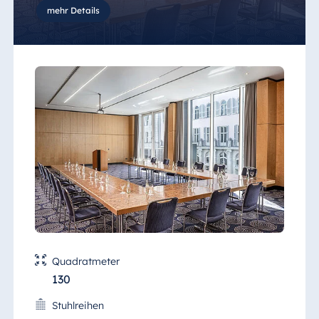
mehr Details
Eine eingebaute Leinwand und ein
Deckenprojektor sowie die neuesten
audiovisuellen Systeme stehen Ihnen für
produktive Tagungen und Veranstaltungen
zur Verfügung.
Quadratmeter
130
Stuhlreihen