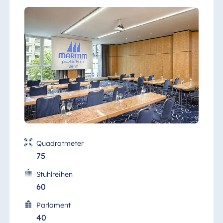
von der Planung bis zur reibungslosen
Durchführung Ihrer Veranstaltung. Bei der
Zusammenarbeit mit uns können Sie ganz
beruhigt sein, dass wir alles tun, um Ihre
Ziele zu erreichen.
Quadratmeter
75
Stuhlreihen
60
Parlament
40